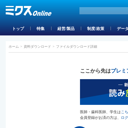
トップ
特集
経営/製品
制度/政策
データ
ホーム
>
資料ダウンロード
>
ファイルダウンロード詳細
ここから先は
プレミ
医師・歯科医師、学生は
こ
会員登録がお済の方は、
ロ