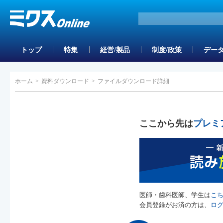
トップ
特集
経営/製品
制度/政策
データ
ホーム
>
資料ダウンロード
>
ファイルダウンロード詳細
ここから先は
プレミ
医師・歯科医師、学生は
こ
会員登録がお済の方は、
ロ