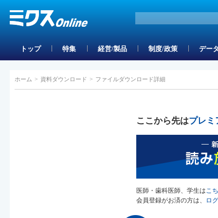
トップ
特集
経営/製品
制度/政策
データ
ホーム
>
資料ダウンロード
>
ファイルダウンロード詳細
ここから先は
プレミ
医師・歯科医師、学生は
こ
会員登録がお済の方は、
ロ