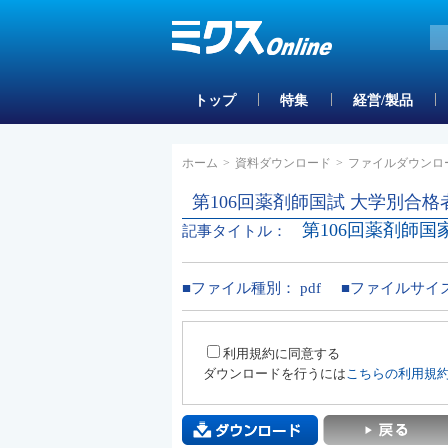
トップ
特集
経営/製品
ホーム
>
資料ダウンロード
>
ファイルダウンロ
第106回薬剤師国試 大学別合格
第106回薬剤師国
記事タイトル：
■ファイル種別：
pdf
■ファイルサイ
利用規約に同意する
ダウンロードを行うには
こちらの利用規