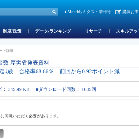
Monthlyミクス・増刊号
講読お申
制度/政策
データ/ランキング
リサーチ
スキルアッ
ード詳細
者数 厚労省発表資料
家試験 合格率68.66％ 前回から0.92ポイント減
ズ：
345.99 KB
■ダウンロード回数：
1635回
約
に同意いただく必要があります。