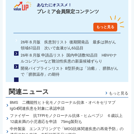
あなたにオススメ！
プレミア会員限定コンテンツ
もっと見る
26年８月版 疾患別リスト 後期開発品 最多は肺がん
領域67品目 次いで血液がん63品目
26年８月版 申請品リスト 国内申請数92品目 HBVやナ
ルコレプシーなど難治性疾患の新薬候補ずらり
開発パイプラインリスト B型肝炎は「治癒」、膀胱がん
で「膀胱温存」の期待
関連ニュース
もっと見る
BMS 二機能性ヒト化モノクローナル抗体・オベキセリマブ
IgG4関連疾患を対象に承認申請
ファイザー 抗TFPIモノクローナル抗体・ヒムペブジ ６歳以上
12歳未満の小児適応を申請 75mg製剤も
中外製薬 エンスプリングで「MOG抗体関連疾患の再発予防」の