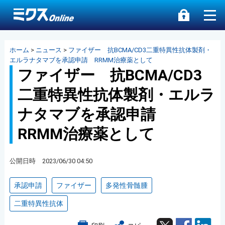
ホーム
>
ニュース
>
ファイザー 抗BCMA/CD3二重特異性抗体製剤・
エルラナタマブを承認申請 RRMM治療薬として
ファイザー 抗BCMA/CD3
二重特異性抗体製剤・エルラ
ナタマブを承認申請
RRMM治療薬として
公開日時 2023/06/30 04:50
承認申請
ファイザー
多発性骨髄腫
二重特異性抗体
Twitter
Facebook
Lin