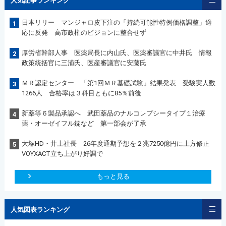
人気記事ランキング
日本リリー マンジャロ皮下注の「持続可能性特例価格調整」適
1
応に反発 高市政権のビジョンに整合せず
厚労省幹部人事 医薬局長に内山氏、医薬審議官に中井氏 情報
2
政策統括官に三浦氏、医産審議官に安藤氏
ＭＲ認定センター 「第1回ＭＲ基礎試験」結果発表 受験実人数
3
1266人 合格率は３科目ともに85％前後
新薬等６製品承認へ 武田薬品のナルコレプシータイプ１治療
4
薬・オーゼイフル錠など 第一部会が了承
大塚HD・井上社長 26年度通期予想を２兆7250億円に上方修正
5
VOYXACT立ち上がり好調で
もっと見る
人気図表ランキング