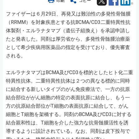
印刷
コピー
ファイザーは６月29日、再発又は難治性の多発性骨髄腫
（RRMM）を対象疾患とする抗BCMA/CD3二重特異性抗
体製剤・エルラナタマブ（遺伝子組換え）を承認申請し
たと発表した。同剤は厚労省から、多発性骨髄腫治療薬
として希少疾病用医薬品の指定を受けており、優先審査
される。
エルラナタマブはBCMA及びCD3を標的としたヒト化二重
特異性抗体。二重特異性抗体は２つの異なる標的に同時
に結合する新しいタイプのがん免疫療法で、一方の抗原
結合部位ががん細胞の特定の表面抗原に結合し、もう一
方の抗原結合部位がT細胞の表面抗原に結合して、がん
細胞とT細胞を架橋する。同剤のBCMA及びCD3に対する
結合親和性は、T細胞を介した強力な抗骨髄腫活性を誘
導するように設計されている。なお、同剤は皮下投与で