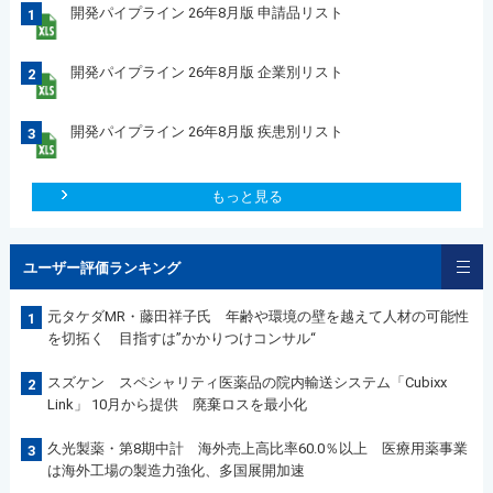
開発パイプライン 26年8月版 申請品リスト
1
開発パイプライン 26年8月版 企業別リスト
2
開発パイプライン 26年8月版 疾患別リスト
3
もっと見る
ユーザー評価ランキング
元タケダMR・藤田祥子氏 年齢や環境の壁を越えて人材の可能性
1
を切拓く 目指すは”かかりつけコンサル“
スズケン スペシャリティ医薬品の院内輸送システム「Cubixx
2
Link」 10月から提供 廃棄ロスを最小化
久光製薬・第8期中計 海外売上高比率60.0％以上 医療用薬事業
3
は海外工場の製造力強化、多国展開加速