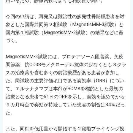
用いるため、静脈内投与よりも利便性が高い。
今回の申請は、再発又は難治性の多発性骨髄腫患者を対
象とした国際共同第２相試験（MagnetisMM-3試験）と
国内第１相試験（MagnetisMM-2試験）の結果などに基
づく。
MagnetisMM-3試験には、プロテアソーム阻害薬、免疫
調節薬、抗CD38モノクローナル抗体の少なくとも３クラ
スの治療薬を含む多くの前治療歴がある患者が参加し
た。同試験の主要評価項目である奏効率（ORR）につい
て、エルラナタマブは本剤がBCMAを標的とした最初の
治療となる患者で61％のORRを示し、奏効を認めてから
９カ月時点で奏効が持続していた患者の割合は84％だっ
た。
また、同剤を低用量から開始する２段階プライミング投