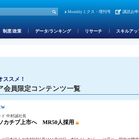
Monthlyミクス・増刊号
講読お申
制度/政策
データ/ランキング
リサーチ
スキルアッ
オススメ！
ア会員限定コンテンツ一覧
EW
ッド 中村誠社長
ソカチブ上市へ MR50人採用