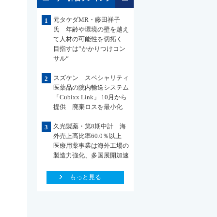
元タケダMR・藤田祥子
1
氏 年齢や環境の壁を越え
て人材の可能性を切拓く
目指すは”かかりつけコン
サル“
スズケン スペシャリティ
2
医薬品の院内輸送システム
「Cubixx Link」 10月から
提供 廃棄ロスを最小化
久光製薬・第8期中計 海
3
外売上高比率60.0％以上
医療用薬事業は海外工場の
製造力強化、多国展開加速
もっと見る