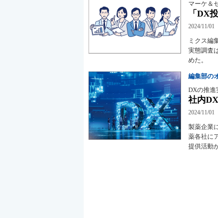
マーケ＆
「DX
2024/11/01
ミクス編
実態調査
めた。
編集部の
DXの推進
社内D
2024/11/01
製薬企業
薬各社に
提供活動