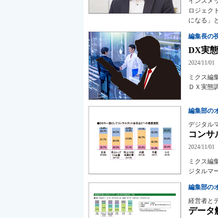
インスメ
ロジェク
になる」
編集長の
DX実
2024/11/01
ミクス編
ＤＸ実態
編集部の
デジタル
コンサル
2024/11/01
ミクス編
ジタルマ
編集部の
経営者と
データ