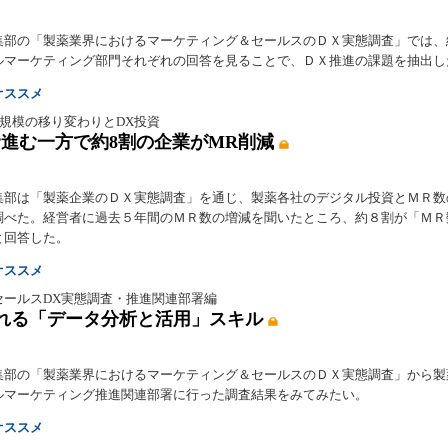
集部の「製薬業界におけるマーケティング＆セールスのＤＸ実態調査」では、
ルマーケティング部門それぞれの回答を見ることで、ＤＸ推進の課題を抽出し
オススメ
 MR規模の移り変わりとDX投資
資進む一方で約8割の企業がMR削減
集部は「製薬企業のＤＸ実態調査」を通じ、製薬各社のデジタル投資とＭＲ数
調べた。経営者に過去５年間のＭＲ数の増減を聞いたところ、約８割が「ＭＲ
と回答した。
オススメ
セールスDX実態調査・推進関連部署編
れる「データ分析と活用」スキル
集部の「製薬業界におけるマーケティング＆セールスのＤＸ実態調査」から製
ルマーケティング推進関連部署に行った調査結果をみてみたい。
オススメ