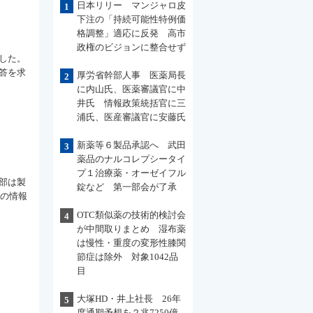
日本リリー マンジャロ皮
1
下注の「持続可能性特例価
格調整」適応に反発 高市
政権のビジョンに整合せず
した。
答を求
厚労省幹部人事 医薬局長
2
に内山氏、医薬審議官に中
井氏 情報政策統括官に三
浦氏、医産審議官に安藤氏
新薬等６製品承認へ 武田
3
薬品のナルコレプシータイ
プ１治療薬・オーゼイフル
部は製
錠など 第一部会が了承
品の情報
OTC類似薬の技術的検討会
4
が中間取りまとめ 湿布薬
は慢性・重度の変形性膝関
節症は除外 対象1042品
目
大塚HD・井上社長 26年
5
度通期予想を２兆7250億