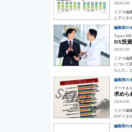
2024/11/01
ミクス編
とデジタ
編集部の
Topics
DX投
2024/11/01
ミクス編
について
らした」
編集部の
マーケ＆
求めら
2024/11/01
ミクス編
のデジタ
編集部の