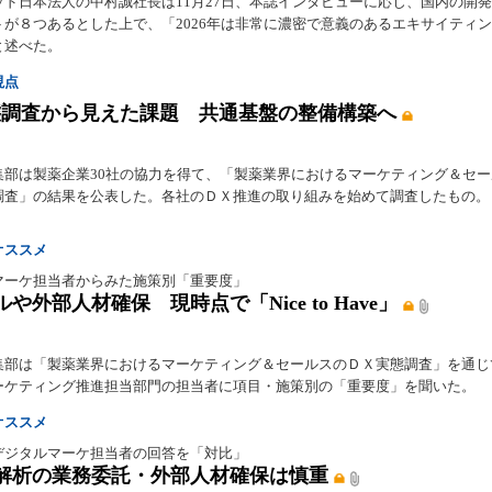
ッド日本法人の中村誠社長は11月27日、本誌インタビューに応じ、国内の開
トが８つあるとした上で、「2026年は非常に濃密で意義のあるエキサイティ
と述べた。
視点
態調査から見えた課題 共通基盤の整備構築へ
集部は製薬企業30社の協力を得て、「製薬業界におけるマーケティング＆セ
調査」の結果を公表した。各社のＤＸ推進の取り組みを始めて調査したもの。
オススメ
マーケ担当者からみた施策別「重要度」
や外部人材確保 現時点で「Nice to Have」
集部は「製薬業界におけるマーケティング＆セールスのＤＸ実態調査」を通じ
ーケティング推進担当部門の担当者に項目・施策別の「重要度」を聞いた。
オススメ
デジタルマーケ担当者の回答を「対比」
解析の業務委託・外部人材確保は慎重