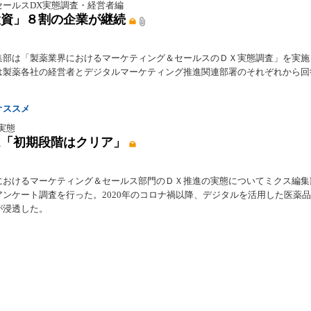
セールスDX実態調査・経営者編
投資」８割の企業が継続
集部は「製薬業界におけるマーケティング＆セールスのＤＸ実態調査」を実施
は製薬各社の経営者とデジタルマーケティング推進関連部署のそれぞれから回
オススメ
実態
X「初期段階はクリア」
におけるマーケティング＆セールス部門のＤＸ推進の実態についてミクス編集
アンケート調査を行った。2020年のコロナ禍以降、デジタルを活用した医薬
が浸透した。