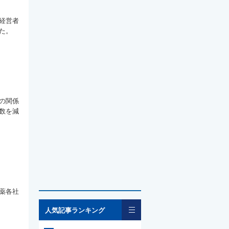
経営者
た。
の関係
数を減
薬各社
一覧
人気記事ランキング