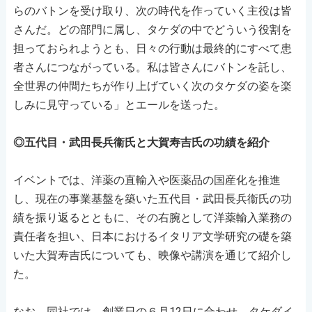
らのバトンを受け取り、次の時代を作っていく主役は皆
さんだ。どの部門に属し、タケダの中でどういう役割を
担っておられようとも、日々の行動は最終的にすべて患
者さんにつながっている。私は皆さんにバトンを託し、
全世界の仲間たちが作り上げていく次のタケダの姿を楽
しみに見守っている」とエールを送った。
◎五代目・武田長兵衞氏と大賀寿吉氏の功績を紹介
イベントでは、洋薬の直輸入や医薬品の国産化を推進
し、現在の事業基盤を築いた五代目・武田長兵衞氏の功
績を振り返るとともに、その右腕として洋薬輸入業務の
責任者を担い、日本におけるイタリア文学研究の礎を築
いた大賀寿吉氏についても、映像や講演を通じて紹介し
た。
なお、同社では、創業日の６月12日に合わせ、タケダイ