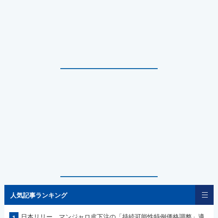
人気記事ランキング
日本リリー マンジャロ皮下注の「持続可能性特例価格調整」適
1