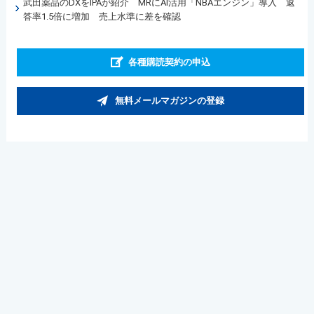
武田薬品のDXをIPAが紹介 MRにAI活用「NBAエンジン」導入 返
答率1.5倍に増加 売上水準に差を確認
各種購読契約の申込
無料メールマガジンの登録