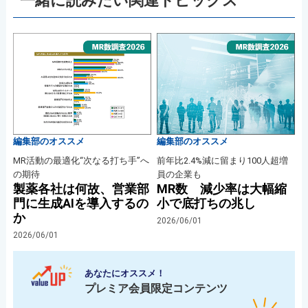
一緒に読みたい関連トピックス
編集部のオススメ
編集部のオススメ
MR活動の最適化“次なる打ち手”へ
前年比2.4%減に留まり100人超増
の期待
員の企業も
製薬各社は何故、営業部
MR数 減少率は大幅縮
門に生成AIを導入するの
小で底打ちの兆し
か
2026/06/01
2026/06/01
あなたにオススメ！
プレミア会員限定コンテンツ