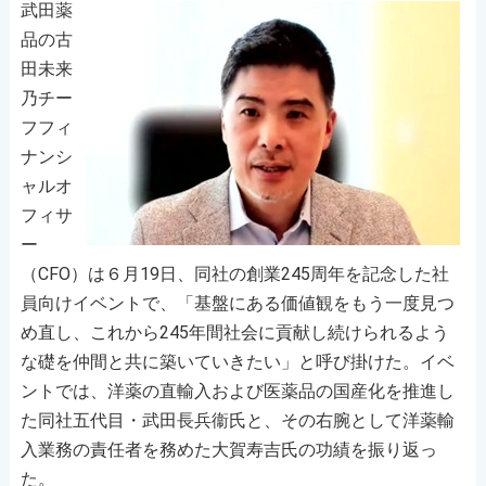
武田薬
品の古
田未来
乃チー
フフィ
ナンシ
ャルオ
フィサ
ー
（CFO）は６月19日、同社の創業245周年を記念した社
員向けイベントで、「基盤にある価値観をもう一度見つ
め直し、これから245年間社会に貢献し続けられるよう
な礎を仲間と共に築いていきたい」と呼び掛けた。イベ
ントでは、洋薬の直輸入および医薬品の国産化を推進し
た同社五代目・武田長兵衞氏と、その右腕として洋薬輸
入業務の責任者を務めた大賀寿吉氏の功績を振り返っ
た。