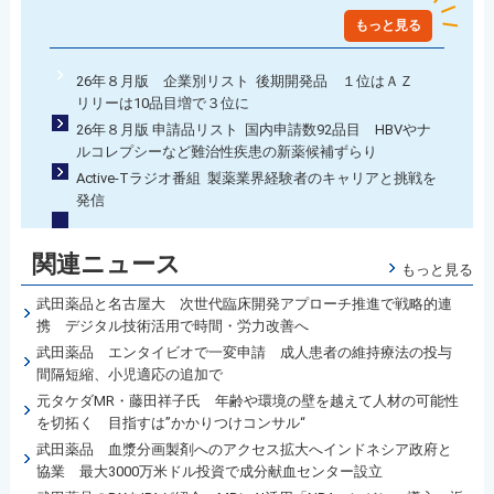
もっと見る
26年８月版 企業別リスト 後期開発品 １位はＡＺ
リリーは10品目増で３位に
26年８月版 申請品リスト 国内申請数92品目 HBVやナ
ルコレプシーなど難治性疾患の新薬候補ずらり
Active-Tラジオ番組 製薬業界経験者のキャリアと挑戦を
発信
関連ニュース
もっと見る
武田薬品と名古屋大 次世代臨床開発アプローチ推進で戦略的連
携 デジタル技術活用で時間・労力改善へ
武田薬品 エンタイビオで一変申請 成人患者の維持療法の投与
間隔短縮、小児適応の追加で
元タケダMR・藤田祥子氏 年齢や環境の壁を越えて人材の可能性
を切拓く 目指すは”かかりつけコンサル“
武田薬品 血漿分画製剤へのアクセス拡大へインドネシア政府と
協業 最大3000万米ドル投資で成分献血センター設立