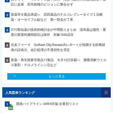
応に反発 高市政権のビジョンに整合せず
新薬等６製品承認へ 武田薬品のナルコレプシータイプ１治療
2
薬・オーゼイフル錠など 第一部会が了承
OTC類似薬の技術的検討会が中間取りまとめ 湿布薬は慢性・重
3
度の変形性膝関節症は除外 対象1042品目
住友ファーマ Gotham City Researchレポートが指摘する財務諸
4
表の誤表示、会計処理の不適切性を否定
新薬・再生医療等製品11製品 ８月13日収載へ 腫瘍溶解ウイル
5
ス製剤・テロメライシン注など
もっと見る
人気図表ランキング
開発パイプライン 26年8月版 企業別リスト
1