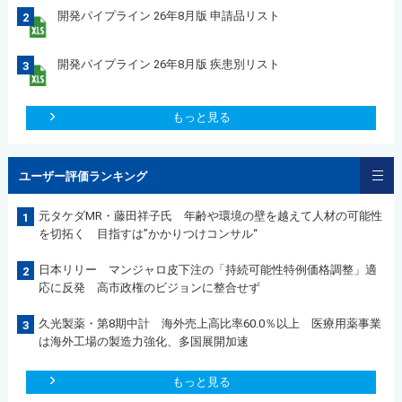
開発パイプライン 26年8月版 申請品リスト
2
開発パイプライン 26年8月版 疾患別リスト
3
もっと見る
ユーザー評価ランキング
元タケダMR・藤田祥子氏 年齢や環境の壁を越えて人材の可能性
1
を切拓く 目指すは”かかりつけコンサル“
日本リリー マンジャロ皮下注の「持続可能性特例価格調整」適
2
応に反発 高市政権のビジョンに整合せず
久光製薬・第8期中計 海外売上高比率60.0％以上 医療用薬事業
3
は海外工場の製造力強化、多国展開加速
もっと見る