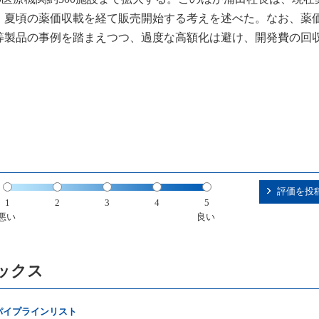
、夏頃の薬価収載を経て販売開始する考えを述べた。なお、薬
等製品の事例を踏まえつつ、過度な高額化は避け、開発費の回
評価を投
1
2
3
4
5
悪い
良い
ックス
パイプラインリスト