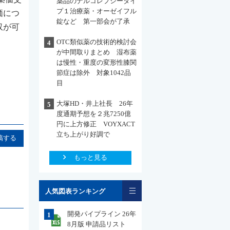
薬品のナルコレプシータイ
プ１治療薬・オーゼイフル
価につ
錠など 第一部会が了承
収が可
OTC類似薬の技術的検討会
4
が中間取りまとめ 湿布薬
は慢性・重度の変形性膝関
節症は除外 対象1042品
目
大塚HD・井上社長 26年
5
度通期予想を２兆7250億
円に上方修正 VOYXACT
立ち上がり好調で
稿する
もっと見る
一覧
人気図表ランキング
開発パイプライン 26年
1
8月版 申請品リスト