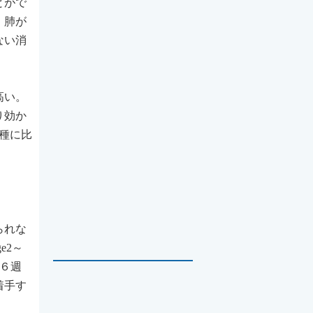
とがで
、肺が
ない消
高い。
り効か
種に比
られな
e2～
６週
着手す