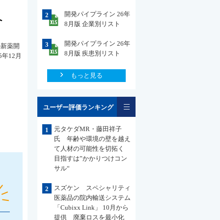
開発パイプライン 26年
2
へ
8月版 企業別リスト
開発パイプライン 26年
3
の新薬開
8月版 疾患別リスト
年12月
もっと見る
一覧
ユーザー評価ランキング
元タケダMR・藤田祥子
1
氏 年齢や環境の壁を越え
て人材の可能性を切拓く
目指すは”かかりつけコン
サル“
スズケン スペシャリティ
2
医薬品の院内輸送システム
「Cubixx Link」 10月から
提供 廃棄ロスを最小化