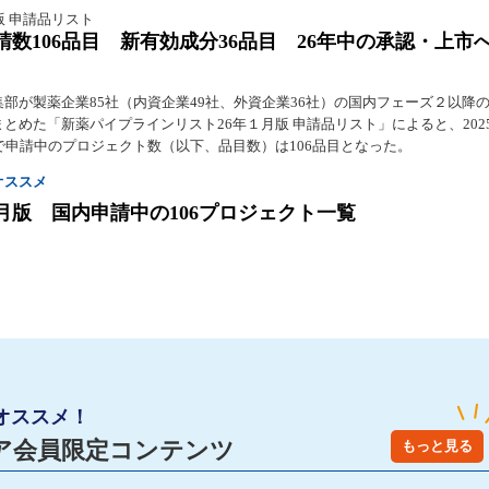
版 申請品リスト
請数106品目 新有効成分36品目 26年中の承認・上市
集部が製薬企業85社（内資企業49社、外資企業36社）の国内フェーズ２以降
とめた「新薬パイプラインリスト26年１月版 申請品リスト」によると、2025
点で申請中のプロジェクト数（以下、品目数）は106品目となった。
オススメ
１月版 国内申請中の106プロジェクト一覧
オススメ！
ア会員限定コンテンツ
もっと見る