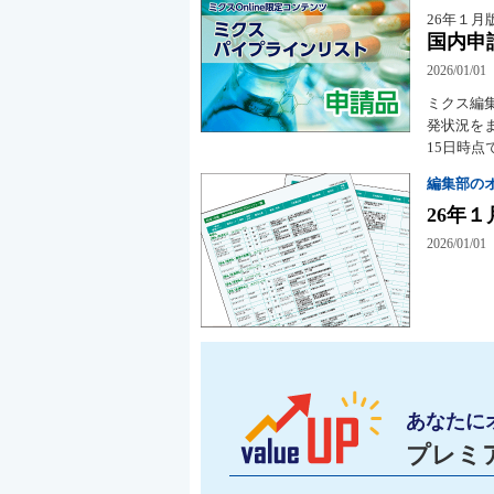
26年１月
国内申
2026/01/01
ミクス編
発状況をま
15日時
編集部の
26年
2026/01/01
あなたに
プレミ