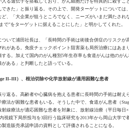
が入る遺伝子を搭載しており、がん細胞だけを特異的に殺すこ
んできた」と振り返る。その上で、開発ターゲットについては
など、「大企業が狙うところでなく、ニーズがいまだ満たされ
まで”をターゲットに据えることにした」と明かしてくれた。
について浦田社長は、「長時間の手術は術後合併症のリスクが
びれがある。免疫チェックポイント阻害薬も局所治療にはあま
摘する。加えて国内のがん種別5年生存率も食道がんは他のがん
値がある」と判断したと語っている。
ge II–III）、根治切除や化学放射線が適用困難な患者
振り返る。高齢者や心臓病を抱える患者に長時間の手術は耐え
療法が困難な患者もいる。そうした中で、食道がん患者（Stag
放射線療法が適応困難な患者を対象に、放射線治療（平日毎日×
内視鏡下局所投与を3回行う臨床研究を2013年から岡山大学で
の製造販売承認申請の資料として評価されることになる。