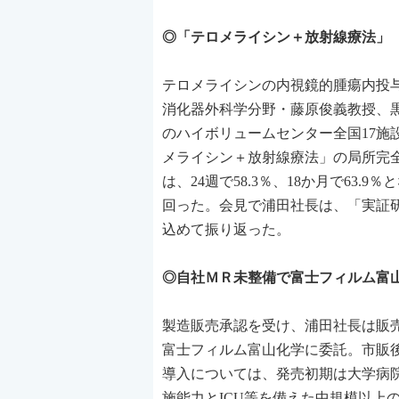
◎「テロメライシン＋放射線療法」 局所
テロメライシンの内視鏡的腫瘍内投
消化器外科学分野・藤原俊義教授、黒
のハイボリュームセンター全国17
メライシン＋放射線療法」の局所完全奏
は、24週で58.3％、18か月で63
回った。会見で浦田社長は、「実証
込めて振り返った。
◎自社ＭＲ未整備で富士フィルム富
製造販売承認を受け、浦田社長は販
富士フィルム富山化学に委託。市販
導入については、発売初期は大学病院
施能力とICU等を備えた中規模以上