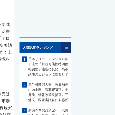
薬学域
ん治療
「テロ
一覧
局所著効
人気記事ランキング
大きく上
感慨を
日本リリー マンジャロ皮
1
下注の「持続可能性特例価
格調整」適応に反発 高市
政権のビジョンに整合せず
厚労省幹部人事 医薬局長
2
に内山氏、医薬審議官に中
販売は
井氏 情報政策統括官に三
浦氏、医産審議官に安藤氏
。市場
視鏡実
新薬等６製品承認へ 武田
3
薬価交