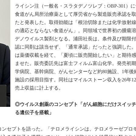
ライシン注（一般名・スラタデノツレブ：OBP-301）
食道がん局所治療薬として厚労省から製造販売承認を
たと発表した。取得効能は「根治切除または化学放射
の適応とならない食道がん」。同領域で世界初の腫瘍
デノウイルス製剤となる。浦田社長は、条件及び期限
認に同剤は該当せず、「通常承認」だったと強調した
は薬価収載を経て、「夏頃に販売開始したい」と期待
ませた。販売委託先は富士フィルム富山化学。発売初
学病院、基幹病院、がんセンターなど約80施設、1年後約
施設の採用目指す。同社はマイルストーン収入を26年1
売上収益に計上する。
◎ウイルス創薬のコンセプト「がん細胞にだけスイッ
る遺伝子を搭載」
コンセプトを語った。「テロメライシンは、テロメラーゼプロ