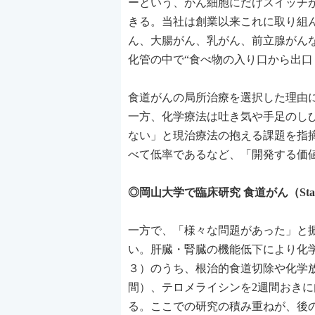
ーという、がん細胞にだけスイッチ
きる。当社は創業以来これに取り組
ん、大腸がん、乳がん、前立腺がん
化管の中で“食べ物の入り口から出口
食道がんの局所治療を選択した理由
一方、化学療法は吐き気や手足のし
ない」と現治療法の抱える課題を指
べて低率であるなど、「開発する価
◎岡山大学で臨床研究 食道がん（Sta
一方で、「様々な問題があった」と
い。肝臓・腎臓の機能低下により化学
３）のうち、根治的食道切除や化学
間）、テロメライシンを2週間おきに
る。ここでの研究の積み重ねが、後