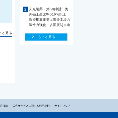
久光製薬・第8期中計 海
3
外売上高比率60.0％以上
医療用薬事業は海外工場の
製造力強化、多国展開加速
っと見る
もっと見る
告掲載
広告サービスに関する利用規約
サイトマップ