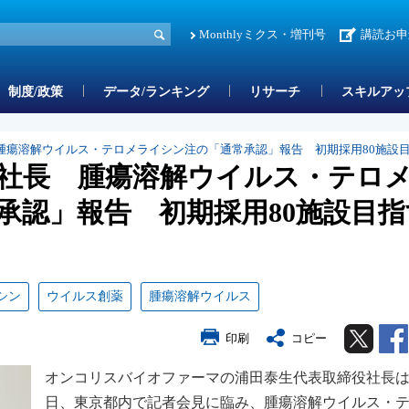
Monthlyミクス・増刊号
講読お申
制度/政策
データ/ランキング
リサーチ
スキルアッ
腫瘍溶解ウイルス・テロメライシン注の「通常承認」報告 初期採用80施設
社長 腫瘍溶解ウイルス・テロ
承認」報告 初期採用80施設目指
シン
ウイルス創薬
腫瘍溶解ウイルス
Twitter
印刷
コピー
オンコリスバイオファーマの浦田泰生代表取締役社長は
日、東京都内で記者会見に臨み、腫瘍溶解ウイルス・