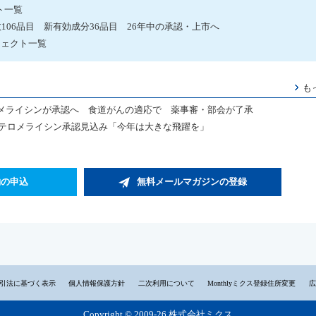
ト一覧
数106品目 新有効成分36品目 26年中の承認・上市へ
ジェクト一覧
も
メライシンが承認へ 食道がんの適応で 薬事審・部会が了承
もテロメライシン承認見込み「今年は大きな飛躍を」
約の申込
無料メールマガジンの登録
引法に基づく表示
個人情報保護方針
二次利用について
Monthlyミクス登録住所変更
広
Copyright © 2009-26 株式会社ミクス