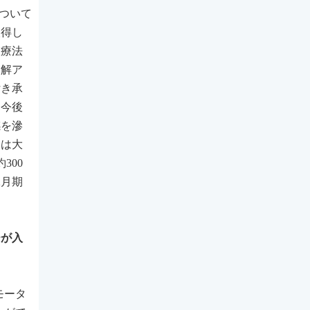
について
取得し
線療法
溶解ア
付き承
。今後
感を滲
期は大
300
2月期
チが入
モータ