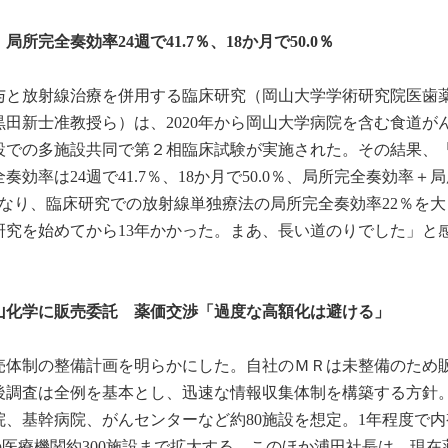
完全奏効率24週で41.7％、18か月で50.0％
与と放射線治療を併用する臨床研究（岡山大学学術研究院医歯
田新士准教授ら）は、2020年から岡山大学病院を含む食道が
施設での多施設共同で第２相臨床試験が実施された。その結果、
効率は24週で41.7％、18か月で50.0％、局所完全奏効率＋
.9％となり、臨床研究での放射線単独療法の局所完全奏効率22％を
研究を始めてから13年かかった。まあ、長い道のりでした」と
山化学に販売委託 薬価交渉「過度な高額化は避ける」
売体制の整備計画を明らかにした。自社のＭＲは未整備のため
後調査は全例を基本とし、迅速な情報収集体制を構築する方針
、基幹病院、がんセンターなど約80施設を想定。1年程度で内
の医療機関約300施設まで拡大する。このほか浦田社長は、現在