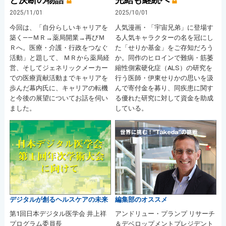
2025/11/01
2025/10/01
今回は、「自分らしいキャリアを
人気漫画・「宇宙兄弟」に登場す
築く――ＭＲ→薬局開業→再びＭ
る人気キャラクターの名を冠にし
Ｒへ。医療・介護・行政をつなぐ
た「せりか基金」をご存知だろう
活動」と題して、 ＭＲから薬局経
か。同作のヒロインで難病・筋萎
営、そしてジェネリックメーカー
縮性側索硬化症（ALS）の研究を
での医療貢献活動までキャリアを
行う医師・伊東せりかの思いを汲
歩んだ幕内氏に、キャリアの転機
んで寄付金を募り、同疾患に関す
と今後の展望についてお話を伺い
る優れた研究に対して資金を助成
ました。
している。
デジタルが創るヘルスケアの未来
編集部のオススメ
第1回日本デジタル医学会 井上祥
アンドリュー・プランプ リサーチ
プログラム委員長
＆デベロップメントプレジデント