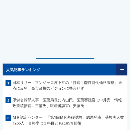
人気記事ランキング
日本リリー マンジャロ皮下注の「持続可能性特例価格調整」適
1
応に反発 高市政権のビジョンに整合せず
厚労省幹部人事 医薬局長に内山氏、医薬審議官に中井氏 情報
2
政策統括官に三浦氏、医産審議官に安藤氏
ＭＲ認定センター 「第1回ＭＲ基礎試験」結果発表 受験実人数
3
1266人 合格率は３科目ともに85％前後