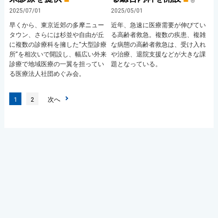
2025/07/01
2025/05/01
早くから、東京近郊の多摩ニュー
近年、急速に医療需要が伸びてい
タウン、さらには杉並や自由が丘
る高齢者救急。複数の疾患、複雑
に複数の診療科を擁した“大型診療
な病態の高齢者救急は、受け入れ
所”を相次いで開設し、幅広い外来
や治療、退院支援などが大きな課
診療で地域医療の一翼を担ってい
題となっている。
る医療法人社団めぐみ会。
1
2
次へ