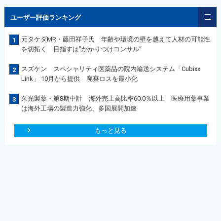
ユーザー評価ランキング
元タケダMR・藤田祥子氏 年齢や環境の壁を越えて人材の可能性
1
を切拓く 目指すは”かかりつけコンサル“
スズケン スペシャリティ医薬品の院内輸送システム「Cubixx
2
Link」 10月から提供 廃棄ロスを最小化
久光製薬・第8期中計 海外売上高比率60.0％以上 医療用薬事業
3
は海外工場の製造力強化、多国展開加速
もっと見る