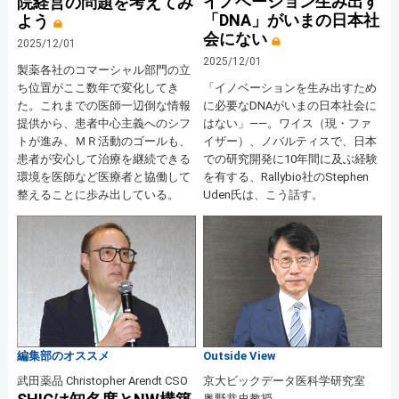
イノベーション生み出す
院経営の問題を考えてみ
「DNA」がいまの日本社
よう
会にない
2025/12/01
2025/12/01
製薬各社のコマーシャル部門の立
ち位置がここ数年で変化してき
「イノベーションを生み出すため
た。これまでの医師一辺倒な情報
に必要なDNAがいまの日本社会に
提供から、患者中心主義へのシフ
はない」――。ワイス（現・ファ
トが進み、ＭＲ活動のゴールも、
イザー）、ノバルティスで、日本
患者が安心して治療を継続できる
での研究開発に10年間に及ぶ経験
環境を医師など医療者と協働して
を有する、Rallybio社のStephen
整えることに歩み出している。
Uden氏は、こう話す。
編集部のオススメ
Outside View
武田薬品 Christopher Arendt CSO
京大ビックデータ医科学研究室
奥野恭史教授