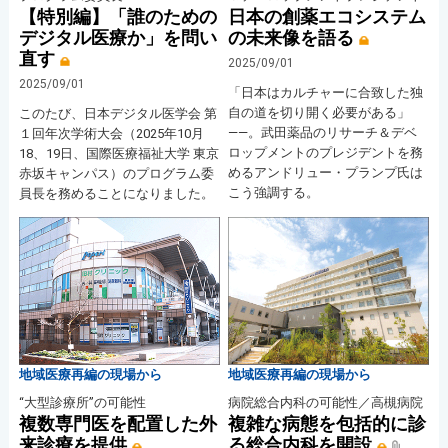
【特別編】「誰のための
日本の創薬エコシステム
デジタル医療か」を問い
の未来像を語る
直す
2025/09/01
2025/09/01
「日本はカルチャーに合致した独
自の道を切り開く必要がある」
このたび、日本デジタル医学会 第
――。武田薬品のリサーチ＆デベ
１回年次学術大会（2025年10月
ロップメントのプレジデントを務
18、19日、国際医療福祉大学 東京
めるアンドリュー・プランプ氏は
赤坂キャンパス）のプログラム委
こう強調する。
員長を務めることになりました。
地域医療再編の現場から
地域医療再編の現場から
“大型診療所”の可能性
病院総合内科の可能性／高槻病院
複数専門医を配置した外
複雑な病態を包括的に診
来診療を提供
る総合内科を開設