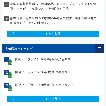
新薬等６製品承認へ 武田薬品のナルコレプシータイプ１治療
4
薬・オーゼイフル錠など 第一部会が了承
熊本地震 熊本県内の医療機関44施設で被害 製薬企業や卸で一
5
部被害も「供給への支障はなし」
もっと見る
人気図表ランキング
開発パイプライン 26年8月版 申請品リスト
1
開発パイプライン 26年8月版 企業別リスト
2
開発パイプライン 26年8月版 疾患別リスト
3
もっと見る