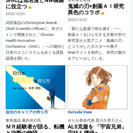
SHICは知名度とNW構築
鬼滅の刃×創薬ＡＩ研究
に役立つ
異色のコラボ
2025/12/01
2025/12/01
武田薬品のChristopher Arendt・
Chief Scientific Officerに、米ボス
「新たな創薬で病を滅す」――。
トンで開催された「Shonan
創薬ＡＩをけん引する京都大学の
Health Innovation
研究室が人気アニメ「鬼滅の刃」
Conference（SHIC）」への期待と
とコラボしたポスターや冊子、
日本のエコシステムをめぐる課題
Webサイトを制作し、研究の魅力
認識を聞いた。
をアピールしている。
自分のキャリアの作り方
Outside View
東和薬品 幕内光行氏
せりか基金代表 黒川久里子さん
ＭＲ経験者が語る、転機
ALS克服を 「宇宙兄弟」
と決断の物語
完結も継続へ