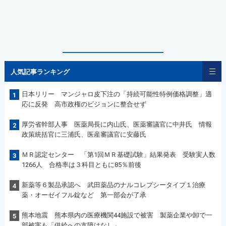
人気記事ランキング
日本リリー マンジャロ皮下注の「持続可能性特例価格調整」適
1
応に反発 高市政権のビジョンに整合せず
厚労省幹部人事 医薬局長に内山氏、医薬審議官に中井氏 情報
2
政策統括官に三浦氏、医産審議官に安藤氏
ＭＲ認定センター 「第1回ＭＲ基礎試験」結果発表 受験実人数
3
1266人 合格率は３科目ともに85％前後
新薬等６製品承認へ 武田薬品のナルコレプシータイプ１治療
4
薬・オーゼイフル錠など 第一部会が了承
熊本地震 熊本県内の医療機関44施設で被害 製薬企業や卸で一
5
部被害も「供給への支障はなし」