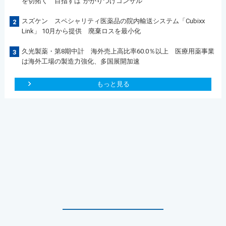
を切拓く 目指すは”かかりつけコンサル“
スズケン スペシャリティ医薬品の院内輸送システム「Cubixx
2
Link」 10月から提供 廃棄ロスを最小化
久光製薬・第8期中計 海外売上高比率60.0％以上 医療用薬事業
3
は海外工場の製造力強化、多国展開加速
もっと見る