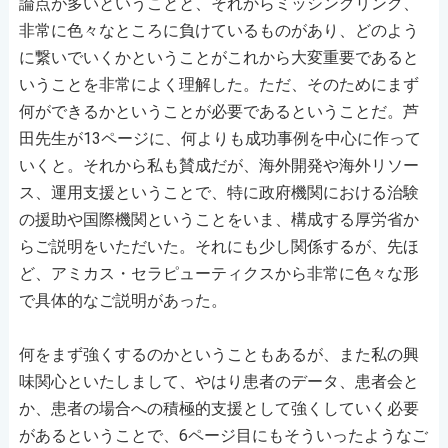
論点が多いということと、それからミッシングリンク、
非常に色々なところに負けているものがあり、どのよう
に繋いでいくかということがこれから大変重要であると
いうことを非常によく理解した。ただ、そのためにまず
何ができるかということが必要であるということだ。芦
田先生が13ページに、何よりも成功事例を中心に作って
いくと。それから私も賛成だが、海外開発や海外リソー
ス、運用支援ということで、特に政府機関における治験
の援助や国際機関ということをいま、構成する厚労省か
らご説明をいただいた。それにも少し関係するが、先ほ
ど、アミカス・セラピューティクスから非常に色々な形
で具体的なご説明があった。
何をまず強くするのかということもあるが、また私の興
味関心といたしまして、やはり患者のデータ、患者会と
か、患者の場合への積極的支援として強くしていく必要
があるということで、6ページ目にもそういったようなご