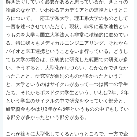
解きほぐしていく必要があると思っているが、きょうの
論点のなかで、いわゆるアカデミアとの連携というとこ
ろについて、一応工学系大学、理工系大学のものとして
一言を述べさせていただく。現状、非常に産学連携とい
うものを大学も国立大学法人も非常に積極的に進めてい
る。特に我々もメディカルエンジニアリング、それから
バイオと医工連携ということをいま行っている。どうし
ても大学の場合は、伝統的に研究した範囲での研究が多
い。そうすると、大型化がしづらい、なかなかできなか
ったことと、研究室が個別のものが多かったというこ
と、大学というのはサイクルがあって一つは博士の学生
たち、それからポスドクの学生という、いわば2年、3年
という学生のサイクルの中で研究をやっていく部分と、
研究資金もやはり3年から5年というものの中でもしてい
る部分が多かったという部分がある。
これが徐々に大型化してくるというところで、一方で企