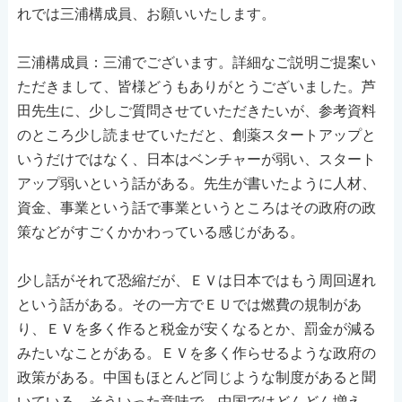
れでは三浦構成員、お願いいたします。
三浦構成員：三浦でございます。詳細なご説明ご提案い
ただきまして、皆様どうもありがとうございました。芦
田先生に、少しご質問させていただきたいが、参考資料
のところ少し読ませていただと、創薬スタートアップと
いうだけではなく、日本はベンチャーが弱い、スタート
アップ弱いという話がある。先生が書いたように人材、
資金、事業という話で事業というところはその政府の政
策などがすごくかかわっている感じがある。
少し話がそれて恐縮だが、ＥＶは日本ではもう周回遅れ
という話がある。その一方でＥＵでは燃費の規制があ
り、ＥＶを多く作ると税金が安くなるとか、罰金が減る
みたいなことがある。ＥＶを多く作らせるような政府の
政策がある。中国もほとんど同じような制度があると聞
いている。そういった意味で、中国ではどんどん増え