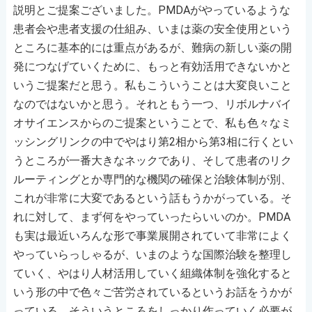
説明とご提案ございました。PMDAがやっているような
患者会や患者支援の仕組み、いまは薬の安全使用という
ところに基本的には重点があるが、難病の新しい薬の開
発につなげていくために、もっと有効活用できないかと
いうご提案だと思う。私もこういうことは大変良いこと
なのではないかと思う。それともう一つ、リボルナバイ
オサイエンスからのご提案ということで、私も色々なミ
ッシングリンクの中でやはり第2相から第3相に行くとい
うところが一番大きなネックであり、そして患者のリク
ルーティングとか専門的な機関の確保と治験体制が別、
これが非常に大変であるという話もうかがっている。そ
れに対して、まず何をやっていったらいいのか。PMDA
も実は最近いろんな形で事業展開されていて非常によく
やっていらっしゃるが、いまのような国際治験を整理し
ていく、やはり人材活用していく組織体制を強化すると
いう形の中で色々ご苦労されているというお話をうかが
っている。そういうところをしっかり作っていく必要が