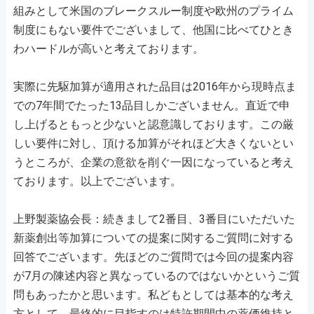
組みとして米国のブレークスルー制度や欧州のプライム
制度にもない要件でございまして、他国に比べてひとき
わハードルが高いと考えております。
実際に先駆加算が適用された品目は2016年から現時点ま
での7年間でたった13品目しかございません。直近で申
し上げるともっと少ないと認意識しております。この厳
しい要件に対し、頂ける加算がそれほど大きくないとい
うところが、企業の意欲を削ぐ一因になっていると考え
ております。以上でございます。
上野製薬協会長：続きまして2番目、3番目にいただいた
新薬創出等加算についての提案に関するご質問に対する
回答でございます。先ほどのご質問では今回の提案内容
が7月の陳述内容と異なっているのではないかというご質
問もあったかと思います。私どもとしては基本的な考え
方として、最終的に目指すのは特許期間中の薬価維持と