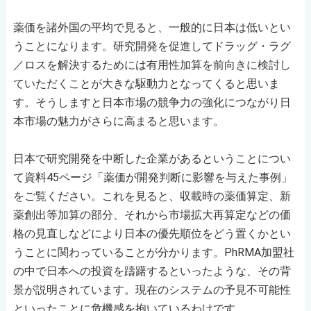
薬価を諸外国の平均で見ると、一般的に日本は低いとい
うことになります。研究開発を促進してドラッグ・ラグ
／ロスを解決するためには有用性加算を前向きに検討し
ていただくことが大きな駆動力となってくると思いま
す。そうしますと日本市場の競争力の強化につながり日
本市場の魅力がさらに高まると思います。
日本で研究開発を中断した企業があるということについ
て資料45ページ「薬価が開発判断に影響を与えた事例」
をご覧ください。これを見ると、収載時の薬価算定、新
薬創出等加算の部分、それから市場拡大再算定などの価
格の見直しなどにより日本の優先順位をどう置くかとい
うことに関わっていることが分かります。PhRMA加盟社
の中で日本への投資を躊躇するといったような、その背
景が説明されています。現在のシステムの予見不可能性
といったことに危機感を抱いているわけです。