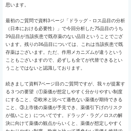
思います。
最初のご質問で資料3ページ「ドラッグ・ロス品目の分析
（日本における必要性）」で今回分析した75品目のうち
39品目が当該疾患で既存薬のない品目ということでござ
います。残りの36品目については、これは当該疾患で既
存薬はございます。ただ、作用メカニズムが違うという
こともございますので、必ずしも全てが代替できるとい
うことではないと認識しております。
続きまして資料7ページ目のご質問ですが、我々が提案す
る３つの要望（①薬価が想定しやすく分かりやすい制度
にすること、②欧米と比べて遜色ない薬価が期待できる
こと、③上市後の薬価が予見でき、薬価引下げのリスク
が低いこと）についてです。ドラッグ・ラグ／ロスの解
決に向けて薬価の観点からいくと、薬価が想定しやすく