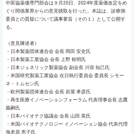
中医協薬価専門部会は９月20日、2024年度薬価改定をめ
ぐり関係業界からの意見聴取を行った。本誌は、診療側
委員との質疑について議事要旨（その１）として公開す
る。
（意見陳述者）
・日本製薬団体連合会 会長 岡田 安史氏
・日本製薬工業協会 会長 上野 裕明氏
・日本ジェネリック製薬協会 副会長 川俣 知己氏
・米国研究製薬工業協会 在日執行委員会 委員長 シモー
ネ・トムセン氏
・欧州製薬団体連合会 会長 岩屋 孝彦氏
・再生医療イノベーションフォーラム 代表理事会長 志鷹
義嗣氏
・日本バイオテク協議会 会長 山田 英氏
・米国バイオテクノロジー イノベーション協会 代表代理
海老原 恵子氏