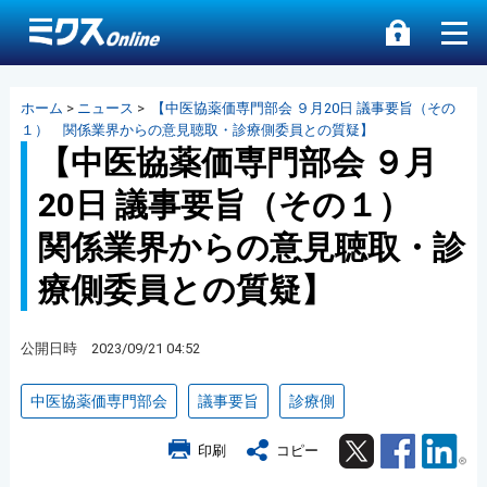
ホーム
>
ニュース
>
【中医協薬価専門部会 ９月20日 議事要旨（その
１） 関係業界からの意見聴取・診療側委員との質疑】
【中医協薬価専門部会 ９月
20日 議事要旨（その１）
関係業界からの意見聴取・診
療側委員との質疑】
公開日時 2023/09/21 04:52
中医協薬価専門部会
議事要旨
診療側
Twitter
Facebook
Lin
印刷
コピー