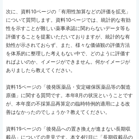
次に、資料10ページの「有用性加算などの評価を拡充」
について質問します。資料10ページでは、統計的な有効
性を示すことが難しい薬事承認に関わらないデータ等も
評価することを提案いただいておりますが、統計的な有
効性が示されておらず、また、様々な価値観の評価方法
を体系的に整理した考えもない中で、どのように評価す
ればよいのか、イメージができません。何かイメージが
ありましたら教えてください。
資料15ページの「後発医薬品・安定確保医薬品等の製造
原価」に関する質問です。本年8月の状況ということです
が、本年度の不採算品再算定の臨時特例的適用による改
善はなかったのでしょうか？教えてください。
資料19ページの「後発品への置き換えが進まない長期収
載品」についての意見です。本文4行目に「長期収載品の