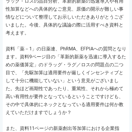
ラッグ・ロスの品目分析、革新的新薬の迅速導入や有用
性加算などへの具体的なご意見、原価の開示が難しい事
情などについて整理してお示しいただきありがとうござ
いました。今後、具体的な議論の際に活用すべき資料と
考えます。
資料「薬－1」の日薬連、PhRMA、EFPIAへの質問となり
ます。資料9ページ目の「革新的新薬を迅速に導入するた
めの薬価算定」のドラッグ・ラグ／ロスの問題点の二つ
目で、「先駆加算は適用要件が厳しくインセンティブと
して十分に機能していない」という意見がございまし
た。先ほど画期性であったり、重篤性、それから極めて
高い有用性が要件となっているということですけども、
その中で具体的にネックとなっている適用要件は何か教
えていただけますでしょうか？
また、資料11ページの新薬創出等加算における企業指