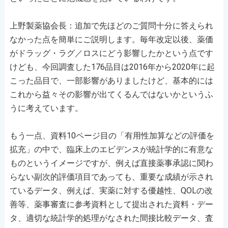
上野製薬協会長：追加で先ほどのご質問十分に答えられ
なかった点を簡単にご説明します。毎年改定以後、薬価
がドラッグ・ラグ／ロスにどう影響したかという点です
けども、今回調査した176品目は2016年から2020年に起
こった品目で、一部影響がありましたけど、基本的には
これから益々その影響が出てくるんではないかというふ
うに考えています。
もう一点、資料10ページ目の「有用性加算などの評価を
拡充」の中で、臨床上のエビデンスが統計学的に有意な
ものというイメージですが、例えば直接薬事承認に関わ
らない副次的評価項目であっても、重要な成績が示され
ているデータ、例えば、実薬に対する優越性、QOLの改
善等、薬事審査に参考資料として提出された資料・デー
タ、適切な統計学的処理がなされた間接比較データ、査