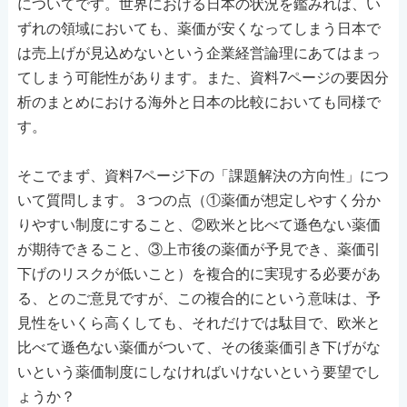
についてです。世界における日本の状況を鑑みれば、い
ずれの領域においても、薬価が安くなってしまう日本で
は売上げが見込めないという企業経営論理にあてはまっ
てしまう可能性があります。また、資料7ページの要因分
析のまとめにおける海外と日本の比較においても同様で
す。
そこでまず、資料7ページ下の「課題解決の方向性」につ
いて質問します。３つの点（①薬価が想定しやすく分か
りやすい制度にすること、②欧米と比べて遜色ない薬価
が期待できること、③上市後の薬価が予見でき、薬価引
下げのリスクが低いこと）を複合的に実現する必要があ
る、とのご意見ですが、この複合的にという意味は、予
見性をいくら高くしても、それだけでは駄目で、欧米と
比べて遜色ない薬価がついて、その後薬価引き下げがな
いという薬価制度にしなければいけないという要望でし
ょうか？