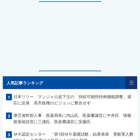
人気記事ランキング
日本リリー マンジャロ皮下注の「持続可能性特例価格調整」適
1
応に反発 高市政権のビジョンに整合せず
厚労省幹部人事 医薬局長に内山氏、医薬審議官に中井氏 情報
2
政策統括官に三浦氏、医産審議官に安藤氏
ＭＲ認定センター 「第1回ＭＲ基礎試験」結果発表 受験実人数
3