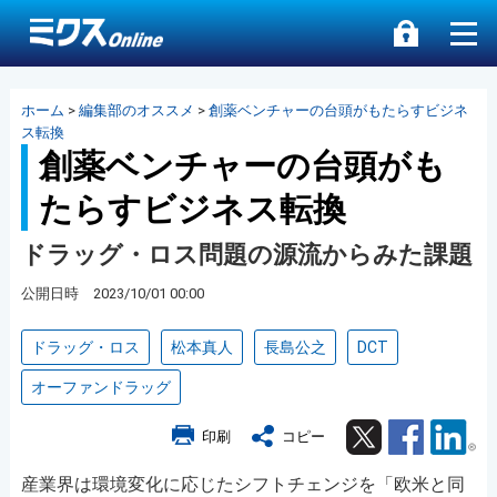
ホーム
>
編集部のオススメ
>
創薬ベンチャーの台頭がもたらすビジネ
ス転換
創薬ベンチャーの台頭がも
たらすビジネス転換
ドラッグ・ロス問題の源流からみた課題
公開日時 2023/10/01 00:00
ドラッグ・ロス
松本真人
長島公之
DCT
オーファンドラッグ
Twitter
Facebook
Lin
印刷
コピー
産業界は環境変化に応じたシフトチェンジを「欧米と同