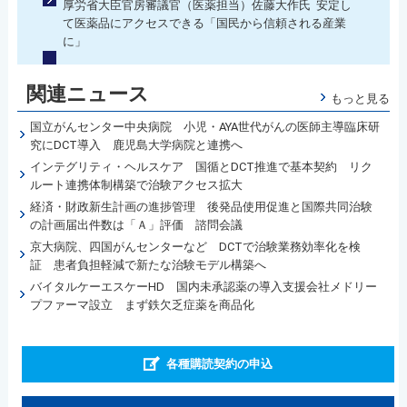
厚労省大臣官房審議官（医薬担当）佐藤大作氏 安定し
て医薬品にアクセスできる「国民から信頼される産業
に」
関連ニュース
もっと見る
国立がんセンター中央病院 小児・AYA世代がんの医師主導臨床研
究にDCT導入 鹿児島大学病院と連携へ
インテグリティ・ヘルスケア 国循とDCT推進で基本契約 リク
ルート連携体制構築で治験アクセス拡大
経済・財政新生計画の進捗管理 後発品使用促進と国際共同治験
の計画届出件数は「Ａ」評価 諮問会議
京大病院、四国がんセンターなど DCTで治験業務効率化を検
証 患者負担軽減で新たな治験モデル構築へ
バイタルケーエスケーHD 国内未承認薬の導入支援会社メドリー
プファーマ設立 まず鉄欠乏症薬を商品化
各種購読契約の申込