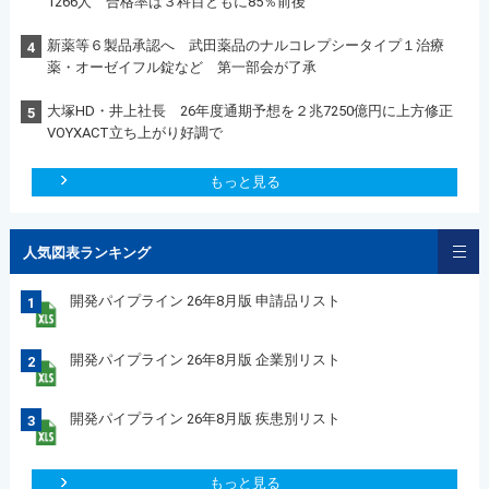
1266人 合格率は３科目ともに85％前後
新薬等６製品承認へ 武田薬品のナルコレプシータイプ１治療
4
薬・オーゼイフル錠など 第一部会が了承
大塚HD・井上社長 26年度通期予想を２兆7250億円に上方修正
5
VOYXACT立ち上がり好調で
もっと見る
人気図表ランキング
開発パイプライン 26年8月版 申請品リスト
1
開発パイプライン 26年8月版 企業別リスト
2
開発パイプライン 26年8月版 疾患別リスト
3
もっと見る