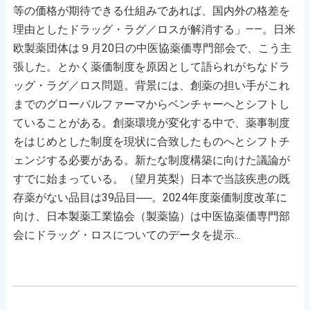
等の価格が期待できる仕組みであれば、国内外の格差を
理由としたドラッグ・ラグ／ロスが解消する」――。日米
欧製薬団体は９月20日の中医協薬価専門部会で、こう主
張した。とかく薬価制度を原因として語られがちなドラ
ッグ・ラグ／ロス問題。背景には、創薬の担い手がこれ
までのグローバルファーマからベンチャーへとシフトし
ていることがある。創薬環境が変化する中で、薬事制度
をはじめとした制度を現状に合致したものへとシフトチ
ェンジする必要がある。新たな制度構築に向けた議論が
すでに始まっている。（望月英梨）日本で当該疾患の既
存薬がない品目は39品目──。2024年度薬価制度改革に
向け、日本製薬工業協会（製薬協）は中医協薬価専門部
会にドラッグ・ロスについてのデータを提示...