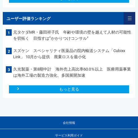
ユーザー評価ランキング
元タケダMR・藤田祥子氏 年齢や環境の壁を越えて人材の可能性
1
を切拓く 目指すは”かかりつけコンサル“
スズケン スペシャリティ医薬品の院内輸送システム「Cubixx
2
Link」 10月から提供 廃棄ロスを最小化
久光製薬・第8期中計 海外売上高比率60.0％以上 医療用薬事業
3
は海外工場の製造力強化、多国展開加速
もっと見る
会社情報
サービス利用ガイド