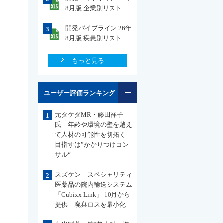
8月版 企業別リスト
開発パイプライン 26年
3
8月版 疾患別リスト
もっと見る
一覧
ユーザー評価ランキング
元タケダMR・藤田祥子
1
氏 年齢や環境の壁を越え
て人材の可能性を切拓く
目指すは”かかりつけコン
サル“
スズケン スペシャリティ
2
医薬品の院内輸送システム
「Cubixx Link」 10月から
提供 廃棄ロスを最小化