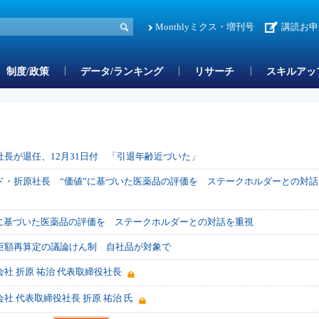
Monthlyミクス・増刊号
講読お申
制度/政策
データ/ランキング
リサーチ
スキルアッ
長が退任、12月31日付 「引退年齢近づいた」
ド・折原社長 “価値”に基づいた医薬品の評価を ステークホルダーとの対話
”に基づいた医薬品の評価を ステークホルダーとの対話を重視
巨額再算定の議論けん制 自社品が対象で
社 折原 祐治 代表取締役社長
 代表取締役社長 折原 祐治 氏