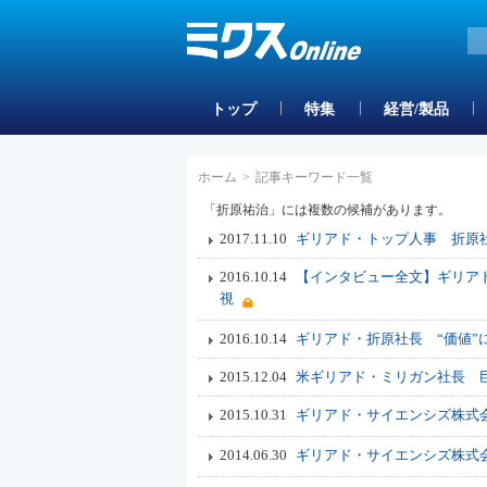
トップ
特集
経営/製品
ホーム
>
記事キーワード一覧
「折原祐治」には複数の候補があります。
2017.11.10
ギリアド・トップ人事 折原社
2016.10.14
【インタビュー全文】ギリア
視
2016.10.14
ギリアド・折原社長 “価値
2015.12.04
米ギリアド・ミリガン社長 
2015.10.31
ギリアド・サイエンシズ株式会
2014.06.30
ギリアド・サイエンシズ株式会社