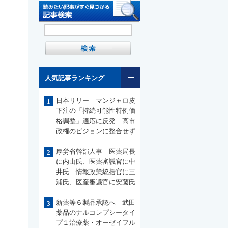
一覧
人気記事ランキング
日本リリー マンジャロ皮
1
下注の「持続可能性特例価
格調整」適応に反発 高市
政権のビジョンに整合せず
厚労省幹部人事 医薬局長
2
に内山氏、医薬審議官に中
井氏 情報政策統括官に三
浦氏、医産審議官に安藤氏
新薬等６製品承認へ 武田
3
薬品のナルコレプシータイ
プ１治療薬・オーゼイフル