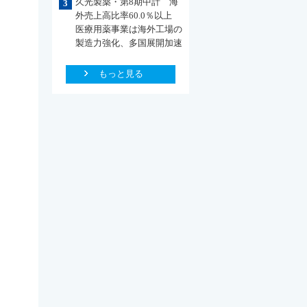
久光製薬・第8期中計 海
3
外売上高比率60.0％以上
医療用薬事業は海外工場の
製造力強化、多国展開加速
もっと見る