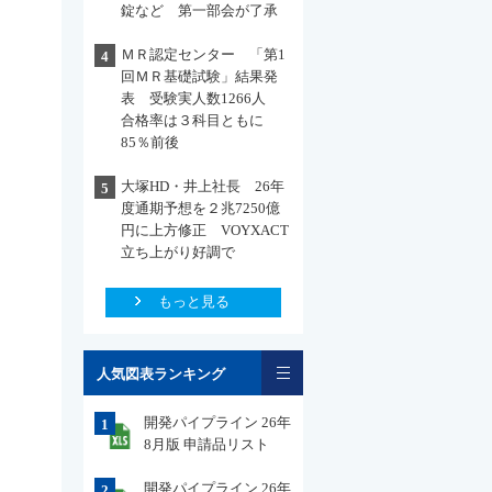
錠など 第一部会が了承
ＭＲ認定センター 「第1
4
回ＭＲ基礎試験」結果発
表 受験実人数1266人
合格率は３科目ともに
85％前後
大塚HD・井上社長 26年
5
度通期予想を２兆7250億
円に上方修正 VOYXACT
立ち上がり好調で
もっと見る
一覧
人気図表ランキング
開発パイプライン 26年
1
8月版 申請品リスト
開発パイプライン 26年
2