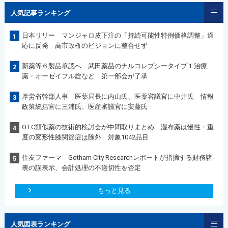
人気記事ランキング
日本リリー マンジャロ皮下注の「持続可能性特例価格調整」適
1
応に反発 高市政権のビジョンに整合せず
新薬等６製品承認へ 武田薬品のナルコレプシータイプ１治療
2
薬・オーゼイフル錠など 第一部会が了承
厚労省幹部人事 医薬局長に内山氏、医薬審議官に中井氏 情報
3
政策統括官に三浦氏、医産審議官に安藤氏
OTC類似薬の技術的検討会が中間取りまとめ 湿布薬は慢性・重
4
度の変形性膝関節症は除外 対象1042品目
住友ファーマ Gotham City Researchレポートが指摘する財務諸
5
表の誤表示、会計処理の不適切性を否定
もっと見る
人気図表ランキング