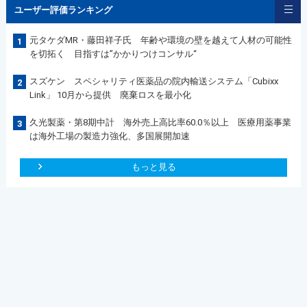
ユーザー評価ランキング
元タケダMR・藤田祥子氏 年齢や環境の壁を越えて人材の可能性
1
を切拓く 目指すは”かかりつけコンサル“
スズケン スペシャリティ医薬品の院内輸送システム「Cubixx
2
Link」 10月から提供 廃棄ロスを最小化
久光製薬・第8期中計 海外売上高比率60.0％以上 医療用薬事業
3
は海外工場の製造力強化、多国展開加速
もっと見る