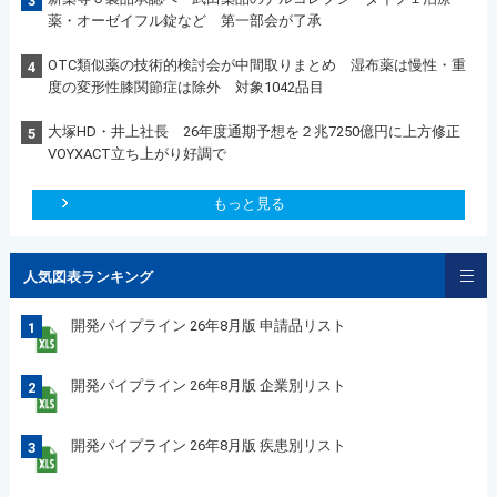
3
薬・オーゼイフル錠など 第一部会が了承
OTC類似薬の技術的検討会が中間取りまとめ 湿布薬は慢性・重
4
度の変形性膝関節症は除外 対象1042品目
大塚HD・井上社長 26年度通期予想を２兆7250億円に上方修正
5
VOYXACT立ち上がり好調で
もっと見る
人気図表ランキング
開発パイプライン 26年8月版 申請品リスト
1
開発パイプライン 26年8月版 企業別リスト
2
開発パイプライン 26年8月版 疾患別リスト
3