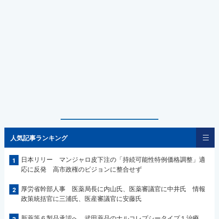
人気記事ランキング
日本リリー マンジャロ皮下注の「持続可能性特例価格調整」適
1
応に反発 高市政権のビジョンに整合せず
厚労省幹部人事 医薬局長に内山氏、医薬審議官に中井氏 情報
2
政策統括官に三浦氏、医産審議官に安藤氏
新薬等６製品承認へ 武田薬品のナルコレプシータイプ１治療