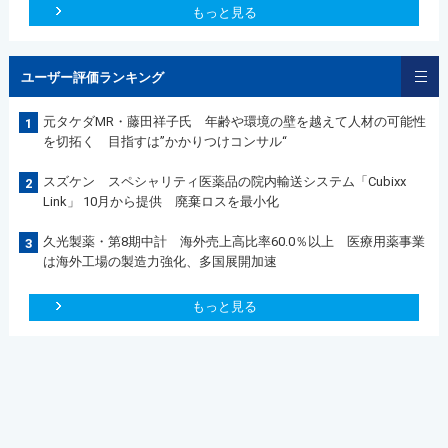
もっと見る
ユーザー評価ランキング
元タケダMR・藤田祥子氏 年齢や環境の壁を越えて人材の可能性
1
を切拓く 目指すは”かかりつけコンサル“
スズケン スペシャリティ医薬品の院内輸送システム「Cubixx
2
Link」 10月から提供 廃棄ロスを最小化
久光製薬・第8期中計 海外売上高比率60.0％以上 医療用薬事業
3
は海外工場の製造力強化、多国展開加速
もっと見る