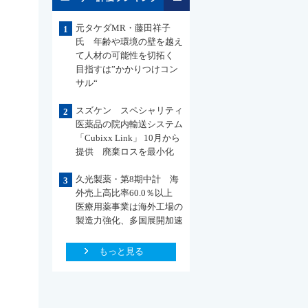
元タケダMR・藤田祥子
1
氏 年齢や環境の壁を越え
て人材の可能性を切拓く
目指すは”かかりつけコン
サル“
スズケン スペシャリティ
2
医薬品の院内輸送システム
「Cubixx Link」 10月から
提供 廃棄ロスを最小化
久光製薬・第8期中計 海
3
外売上高比率60.0％以上
医療用薬事業は海外工場の
製造力強化、多国展開加速
もっと見る