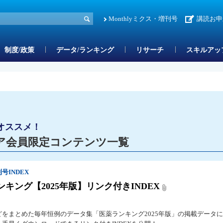
Monthlyミクス・増刊号
講読お申
制度/政策
データ/ランキング
リサーチ
スキルアッ
オススメ！
ア会員限定コンテンツ一覧
号INDEX
ンキング【2025年版】リンク付きINDEX
どをまとめた毎年恒例のデータ集「医薬ランキング2025年版」の掲載データ