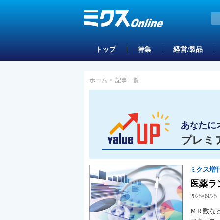
トップ
特集
経営/製品
ホーム
>
記事一覧
あなたに
プレミ
ミクス増刊
医薬ラ
2025/09/25
ＭＲ数な