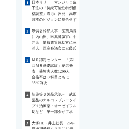
日本リリー マンジャロ皮
1
下注の「持続可能性特例価
格調整」適応に反発 高市
政権のビジョンに整合せず
厚労省幹部人事 医薬局長
2
に内山氏、医薬審議官に中
井氏 情報政策統括官に三
浦氏、医産審議官に安藤氏
ＭＲ認定センター 「第1
3
回ＭＲ基礎試験」結果発
表 受験実人数1266人
合格率は３科目ともに
85％前後
新薬等６製品承認へ 武田
4
薬品のナルコレプシータイ
プ１治療薬・オーゼイフル
錠など 第一部会が了承
大塚HD・井上社長 26年
5
度通期予想を２兆7250億