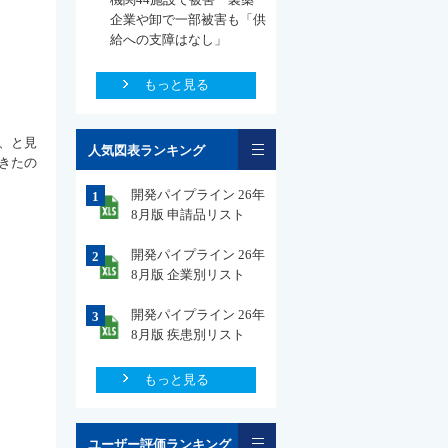
企業や卸で一部被害も「供
給への支障はなし」
もっと見る
一覧
、と見
人気図表ランキング
きたの
開発パイプライン 26年
1
8月版 申請品リスト
開発パイプライン 26年
2
8月版 企業別リスト
開発パイプライン 26年
3
8月版 疾患別リスト
もっと見る
一覧
ユーザー評価ランキング