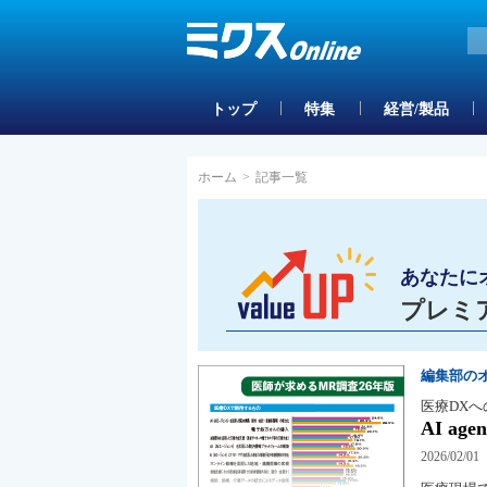
トップ
特集
経営/製品
ホーム
>
記事一覧
あなたに
プレミ
編集部の
医療DXへ
AI a
2026/02/01