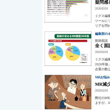
疑問感
2026/02/01
ミクス編
ツールに
リアを問
編集部の
医師面談
全く面
2026/02/01
ミクス編集
2026
企業の数は
MRお悩み
MR減
2026/02/01
弊社のM
ますが、