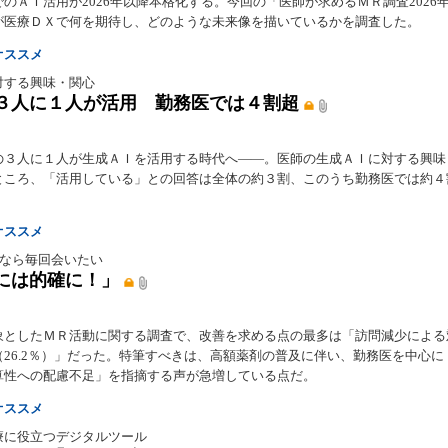
のＡＩ活用が2026年以降本格化する。今回の「医師が求めるＭＲ調査2026
が医療ＤＸで何を期待し、どのような未来像を描いているかを調査した。
オススメ
対する興味・関心
３人に１人が活用 勤務医では４割超
の３人に１人が生成ＡＩを活用する時代へ――。医師の生成ＡＩに対する興味
ところ、「活用している」との回答は全体の約３割、このうち勤務医では約４
オススメ
Rなら毎回会いたい
には的確に！」
象としたＭＲ活動に関する調査で、改善を求める点の最多は「訪問減少による
（26.2％）」だった。特筆すべきは、高額薬剤の普及に伴い、勤務医を中心に
算性への配慮不足」を指摘する声が急増している点だ。
オススメ
療に役立つデジタルツール