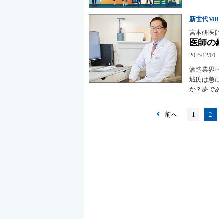
新世代M
宮本研医
医師の
2025/12/01
酒造業界
城氏は急
か？夢で
前へ
1
2