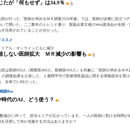
じたが「何もせず」は34.9％
集部が行った「医師が求めるＭＲ調査2026年版」では、医師が診療に役立つ
ついて聞いた。ここ数年のトレンド通り、製薬企業主催のWeb講演会が全国・
わず活用されていることが分かった。
オススメ
 リアル・オンラインともに減少
談しない医師拡大 ＭＲ減少の影響も
部は医師850人（開業医400人、勤務医450人）を対象に「医師が求めるＭＲ
年版」の調査結果を公表した。１週間平均で医療用医薬品に関する情報提供を受
、全体で2.4社だった。
相談Bar
少時代のAI、どう使う？
R数減少に伴って、担当エリアが広がっています。一人の医師に割ける時間が
AIを活用して何か克服する方法はありますか？