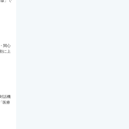
年版」で
・関心
割に上
対話機
「医療