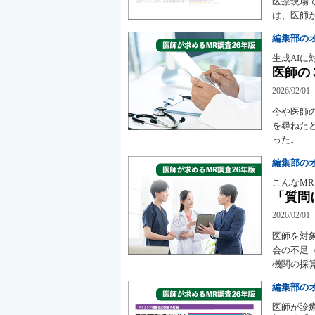
医療現場で
は、医師
編集部の
生成AIに
医師の
2026/02/01
今や医師
を尋ねた
った。
編集部の
こんなM
「質問
2026/02/01
医師を対
会の不足
機関の採
編集部の
医師が診