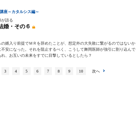
R講座～カタルシス編～
師が語る
結婚・その６
への婿入り前提でＭＲを辞めたことが、想定外の大失敗に繋がるのではないか
に不安になった。それを阻止するべく、こうして舞岡医師が強引に割り込んで
あれ、お互いの未来をすでに目撃しているとしたら？
3
4
5
6
7
8
9
10
次へ