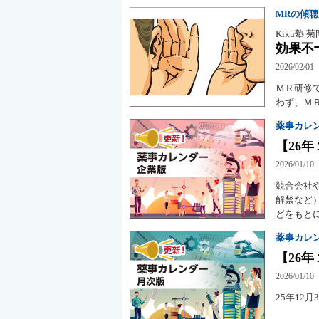
MRの傾
Kiku塾 
効果不
2026/02/01
ＭＲ研修
わず、Ｍ
薬事カレ
【26年
2026/01/10
競合会社
解禁など
どをもと
薬事カレ
【26年
2026/01/10
25年12