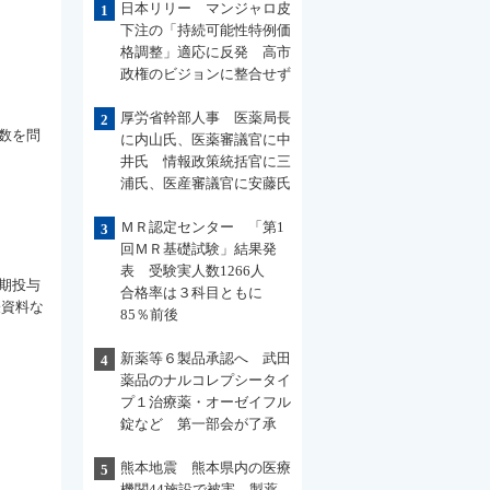
日本リリー マンジャロ皮
1
下注の「持続可能性特例価
格調整」適応に反発 高市
政権のビジョンに整合せず
厚労省幹部人事 医薬局長
2
数を問
に内山氏、医薬審議官に中
井氏 情報政策統括官に三
浦氏、医産審議官に安藤氏
ＭＲ認定センター 「第1
3
回ＭＲ基礎試験」結果発
表 受験実人数1266人
期投与
合格率は３科目ともに
表資料な
85％前後
新薬等６製品承認へ 武田
4
薬品のナルコレプシータイ
プ１治療薬・オーゼイフル
錠など 第一部会が了承
熊本地震 熊本県内の医療
5
機関44施設で被害 製薬