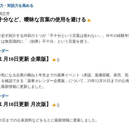
聴力・対話力を高める
菊岡正芳
十分など、曖昧な言葉の使用を避ける
で必ず紹介する内容の１つが「不十分という言葉は使わない」。ＭＲの経験年
Ｒは無意識的に「（効果）不十分」という言葉を使う。
ンダー
１月10日更新 企業版】
や気になる企業の概ね１年先までの薬事イベント（承認、薬価収載、発売、長
）を確認できる「薬事カレンダー企業版」について、25年12月31日までの公
に最新情報に更新しました。
ンダー
１月10日更新 月次版】
月31日までの公表資料などをもとに最新情報に更新しました。