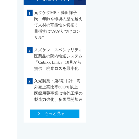
元タケダMR・藤田祥子
1
氏 年齢や環境の壁を越え
て人材の可能性を切拓く
目指すは”かかりつけコン
サル“
スズケン スペシャリティ
2
医薬品の院内輸送システム
「Cubixx Link」 10月から
提供 廃棄ロスを最小化
久光製薬・第8期中計 海
3
外売上高比率60.0％以上
医療用薬事業は海外工場の
製造力強化、多国展開加速
もっと見る