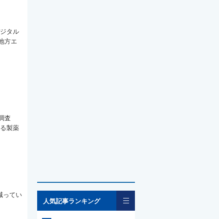
デジタル
地方エ
調査
ける製薬
減ってい
一覧
人気記事ランキング