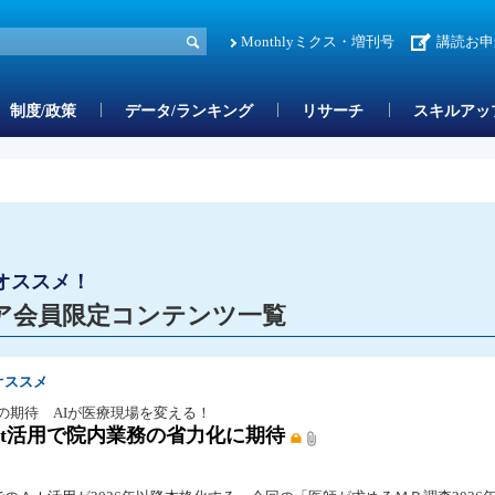
Monthlyミクス・増刊号
講読お申
制度/政策
データ/ランキング
リサーチ
スキルアッ
オススメ！
ア会員限定コンテンツ一覧
オススメ
の期待 AIが医療現場を変える！
gent活用で院内業務の省力化に期待