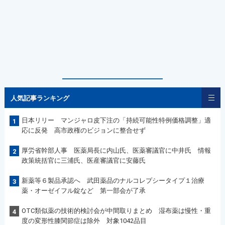
人気記事ランキング
日本リリー マンジャロ皮下注の「持続可能性特例価格調整」適
1
応に反発 高市政権のビジョンに整合せず
厚労省幹部人事 医薬局長に内山氏、医薬審議官に中井氏 情報
2
政策統括官に三浦氏、医産審議官に安藤氏
新薬等６製品承認へ 武田薬品のナルコレプシータイプ１治療
3
薬・オーゼイフル錠など 第一部会が了承
OTC類似薬の技術的検討会が中間取りまとめ 湿布薬は慢性・重
4
度の変形性膝関節症は除外 対象1042品目