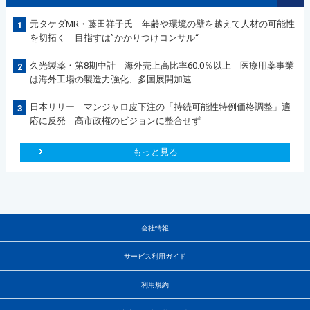
元タケダMR・藤田祥子氏 年齢や環境の壁を越えて人材の可能性
1
を切拓く 目指すは”かかりつけコンサル“
久光製薬・第8期中計 海外売上高比率60.0％以上 医療用薬事業
2
は海外工場の製造力強化、多国展開加速
日本リリー マンジャロ皮下注の「持続可能性特例価格調整」適
3
応に反発 高市政権のビジョンに整合せず
もっと見る
会社情報
サービス利用ガイド
利用規約