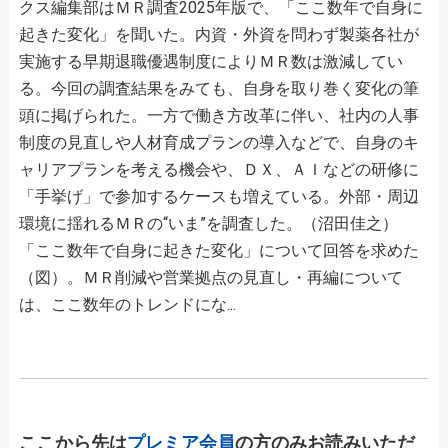
クス編集部はＭＲ調査2025年版で、「ここ数年で自身に
起きた変化」を聞いた。内資・外資を問わず製薬各社が
実施する早期退職優遇制度によりＭＲ数は激減してい
る。今回の調査結果をみても、自身を取り巻く変化の筆
頭に掲げられた。一方で働き方改革に伴い、社内の人事
制度の見直しや人材育成プランの導入などで、自身のキ
ャリアプランを考える機会や、ＤＸ、ＡＩなどの研修に
「手挙げ」で参加するケースも増えている。外部・周辺
環境に揺れるＭＲの“いま”を調査した。（沼田佳之）
「ここ数年で自身に起きた変化」について回答を求めた
（図）。ＭＲ削減や営業拠点の見直し・再編について
は、ここ数年のトレンドにな...
ここから先は
プレミア会員
の方のみお読みいただ