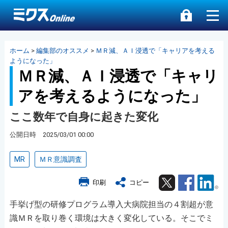
ホーム
>
編集部のオススメ
>
ＭＲ減、ＡＩ浸透で「キャリアを考える
ようになった」
ＭＲ減、ＡＩ浸透で「キャリ
アを考えるようになった」
ここ数年で自身に起きた変化
公開日時 2025/03/01 00:00
MR
ＭＲ意識調査
Twitter
Facebook
Lin
印刷
コピー
手挙げ型の研修プログラム導入大病院担当の４割超が意
識ＭＲを取り巻く環境は大きく変化している。そこでミ