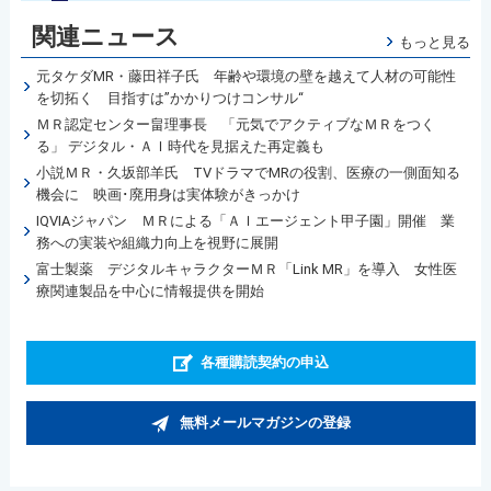
関連ニュース
もっと見る
元タケダMR・藤田祥子氏 年齢や環境の壁を越えて人材の可能性
を切拓く 目指すは”かかりつけコンサル“
ＭＲ認定センター畠理事長 「元気でアクティブなＭＲをつく
る」 デジタル・ＡＩ時代を見据えた再定義も
小説ＭＲ・久坂部羊氏 TVドラマでMRの役割、医療の一側面知る
機会に 映画･廃用身は実体験がきっかけ
IQVIAジャパン ＭＲによる「ＡＩエージェント甲子園」開催 業
務への実装や組織力向上を視野に展開
富士製薬 デジタルキャラクターＭＲ「Link MR」を導入 女性医
療関連製品を中心に情報提供を開始
各種購読契約の申込
無料メールマガジンの登録