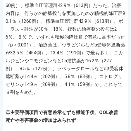
60例）、標準血圧管理群42.9％（613例）だった。治療
内容は、何らかの静脈投与を実施したのが積極的降圧群9
0.1％（1260例）、標準血圧管理群42.9％（613例）、ボ
ーラス＋静注が30％、18％、複数の治療薬の投与は2
6％。８％で、いずれも積極的降圧群で有意に高率だった
（p＜0.001）。治療薬は、ウラピジルなどα受容体遮断薬
が32.5％（454例）、13.4％（191例）で最も多く、ニカ
ルジピンやニモジピンなどCa拮抗薬が16.2％（227
例）、8.5％（122例）、ラベラータロールなどαβ受容体
遮断薬が14.4％（202例）、5.8％（83例）、ニトログリ
セリンが14.9％（209例）、4.1％（59例）で、これらで
８割を占めた。
◎主要評価項目で有意差示せずも機能予後、QOL改善
死亡や有害事象の増加はみられず