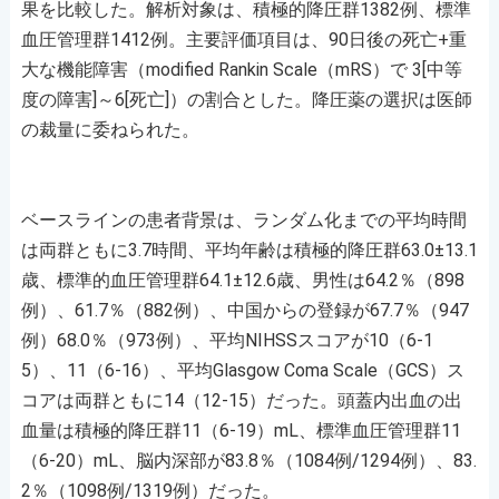
果を比較した。解析対象は、積極的降圧群1382例、標準
血圧管理群1412例。主要評価項目は、90日後の死亡+重
大な機能障害（modified Rankin Scale（mRS）で 3[中等
度の障害]～6[死亡]）の割合とした。降圧薬の選択は医師
の裁量に委ねられた。
ベースラインの患者背景は、ランダム化までの平均時間
は両群ともに3.7時間、平均年齢は積極的降圧群63.0±13.1
歳、標準的血圧管理群64.1±12.6歳、男性は64.2％（898
例）、61.7％（882例）、中国からの登録が67.7％（947
例）68.0％（973例）、平均NIHSSスコアが10（6-1
5）、11（6-16）、平均Glasgow Coma Scale（GCS）ス
コアは両群ともに14（12-15）だった。頭蓋内出血の出
血量は積極的降圧群11（6-19）mL、標準血圧管理群11
（6-20）mL、脳内深部が83.8％（1084例/1294例）、83.
2％（1098例/1319例）だった。