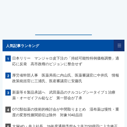
人気記事ランキング
日本リリー マンジャロ皮下注の「持続可能性特例価格調整」適
1
応に反発 高市政権のビジョンに整合せず
厚労省幹部人事 医薬局長に内山氏、医薬審議官に中井氏 情報
2
政策統括官に三浦氏、医産審議官に安藤氏
新薬等６製品承認へ 武田薬品のナルコレプシータイプ１治療
3
薬・オーゼイフル錠など 第一部会が了承
OTC類似薬の技術的検討会が中間取りまとめ 湿布薬は慢性・重
4
度の変形性膝関節症は除外 対象1042品目
大塚HD・井上社長 26年度通期予想を２兆7250億円に上方修正
5