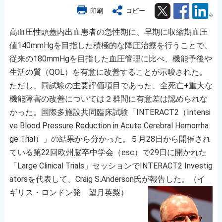
Twitter
Facebook
Lin
印刷
コピー
高血圧性頭蓋内出血患者の急性期に、早期に収縮期血圧
値140mmHgを目指した積極的な降圧治療を行うことで、
従来の180mmHgを目指した血圧管理に比べ、機能予後や
生活の質（QOL）を有意に改善することが示唆された。
ただし、同試験の主要評価項目であった、全死亡+重大な
機能障害の改善については２群間に有意差は認められな
かった。国際多施設共同臨床試験「INTERACT2（Intensi
ve Blood Pressure Reduction in Acute Cerebral Hemorrha
ge Trial）」の結果から分かった。５月28日から開催され
ている第22回欧州脳卒中学会（esc）で29日に開かれた
「Large Clinical Trials」セッションでINTERACT2 Investig
atorsを代表して、Craig S.Anderson氏が報告した。（イ
ギリス・ロンドン発 望月英梨）