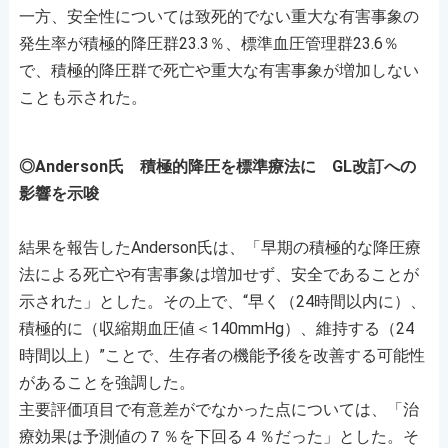
一方、安全性については致死的でない重大な有害事象の
発生率が積極的降圧群23.3％、標準血圧管理群23.6％
で、積極的降圧群で死亡や重大な有害事象が増加しない
ことも示された。
◎Anderson氏 積極的降圧を標準療法に GL改訂への
影響を示唆
結果を報告したAnderson氏は、「早期の積極的な降圧療
法による死亡や有害事象は増加せず、安全であることが
示された」とした。その上で、“早く（24時間以内に）、
積極的に（収縮期血圧値＜140mmHg）、維持する（24
時間以上）”ことで、生存者の機能予後を改善する可能性
があることを強調した。
主要評価項目で有意差がでなかった点については、「治
療効果は予測値の７％を下回る４％だった」とした。そ