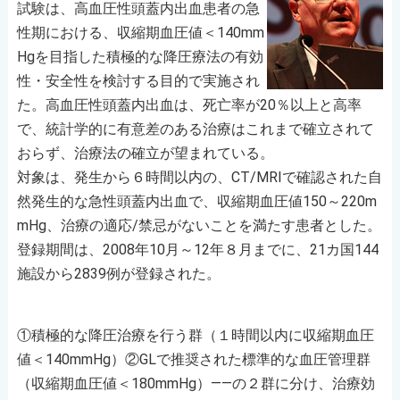
試験は、高血圧性頭蓋内出血患者の急
性期における、収縮期血圧値＜140mm
Hgを目指した積極的な降圧療法の有効
性・安全性を検討する目的で実施され
た。高血圧性頭蓋内出血は、死亡率が20％以上と高率
で、統計学的に有意差のある治療はこれまで確立されて
おらず、治療法の確立が望まれている。
対象は、発生から６時間以内の、CT/MRIで確認された自
然発生的な急性頭蓋内出血で、収縮期血圧値150～220m
mHg、治療の適応/禁忌がないことを満たす患者とした。
登録期間は、2008年10月～12年８月までに、21カ国144
施設から2839例が登録された。
①積極的な降圧治療を行う群（１時間以内に収縮期血圧
値＜140mmHg）②GLで推奨された標準的な血圧管理群
（収縮期血圧値＜180mmHg）――の２群に分け、治療効