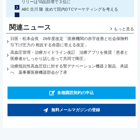
リリーは10品目増で３位に
ABC 古川 隆 改めて院内DTCマーケティングを考える
関連ニュース
もっと見る
日医・松本会長 26年度改定「医療機関の赤字改善と社会保険料
引下げ圧力の 相反する命題に答える改定」
高血圧管理・治療ガイドライン改訂 治療アプリを推奨「患者と
医療者がしっかり話し合って共同で降圧」
治療抵抗性高血圧症に対する腎デナベーション機器２製品、承認
へ 薬事審医療機器部会が了承
各種購読契約の申込
無料メールマガジンの登録