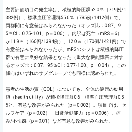
主要評価項目の発生率は、積極的降圧群52.0％（719例/1
382例）、標準血圧管理群55.6％（785例/1412例）で、
両群間に有意差はみられなかった（オッズ比：0.87、9
5％CI：0.75-1.01、p＝0.06）。内訳は死亡（mRS＝6）
が11.9％（166例/1394例）、12.0％（170例/1421例）で
有意差はみられなかったが、mRSのシフトは積極的降圧
群で有意に良好な結果となった（重大な機能障害に対す
るオッズ比：0.87、95％CI：0.77-1.00、p＝0.04）。この
傾向はいずれのサブグループでも同様に認められた。
患者の生活の質（QOL）についても、全体の健康の効用
値（health utility）が積極降圧群0.6、標準血圧管理群0.5
5と、有意な改善がみられた（p＝0.002）。項目では、セ
ルフケア（p＝0.02）、日常活動能力（p＝0.006）、痛
み/不快感（p＝0.01）など有意な改善がみられた。