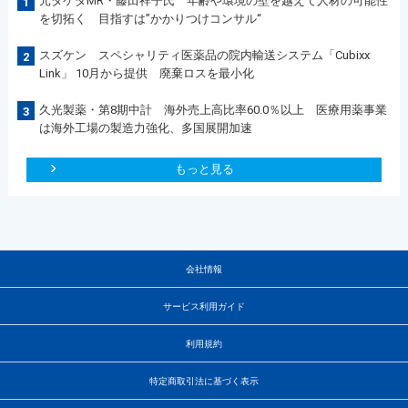
元タケダMR・藤田祥子氏 年齢や環境の壁を越えて人材の可能性
1
を切拓く 目指すは”かかりつけコンサル“
スズケン スペシャリティ医薬品の院内輸送システム「Cubixx
2
Link」 10月から提供 廃棄ロスを最小化
久光製薬・第8期中計 海外売上高比率60.0％以上 医療用薬事業
3
は海外工場の製造力強化、多国展開加速
もっと見る
会社情報
サービス利用ガイド
利用規約
特定商取引法に基づく表示