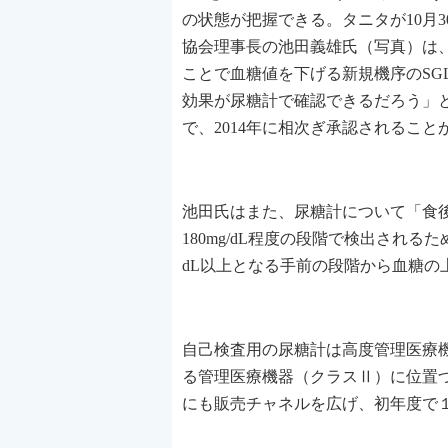
の状態が把握できる。タニタが10月
協会理事長の池田義雄氏（写真）は
ことで血糖値を下げる新規機序のSG
効果が尿糖計で確認できるだろう」と
で、2014年に相次ぎ承認されるこ
池田氏はまた、尿糖計について「食後
180mg/dL程度の段階で検出される
dL以上となる手前の段階から血糖の
自己検査用の尿糖計は高度管理医療
る管理医療機器（クラスⅡ）に位置
にも販売チャネルを広げ、初年度で