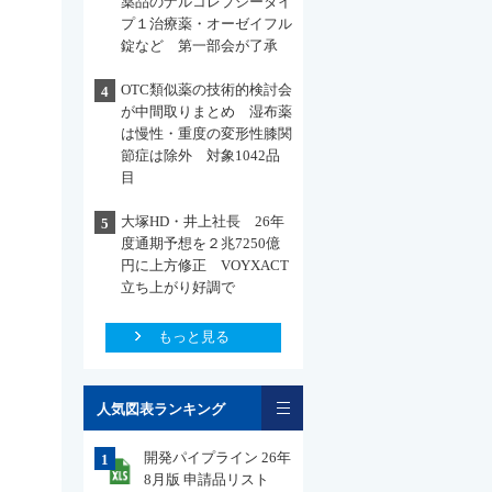
薬品のナルコレプシータイ
プ１治療薬・オーゼイフル
錠など 第一部会が了承
OTC類似薬の技術的検討会
4
が中間取りまとめ 湿布薬
は慢性・重度の変形性膝関
節症は除外 対象1042品
目
大塚HD・井上社長 26年
5
度通期予想を２兆7250億
円に上方修正 VOYXACT
立ち上がり好調で
もっと見る
一覧
人気図表ランキング
開発パイプライン 26年
1
8月版 申請品リスト