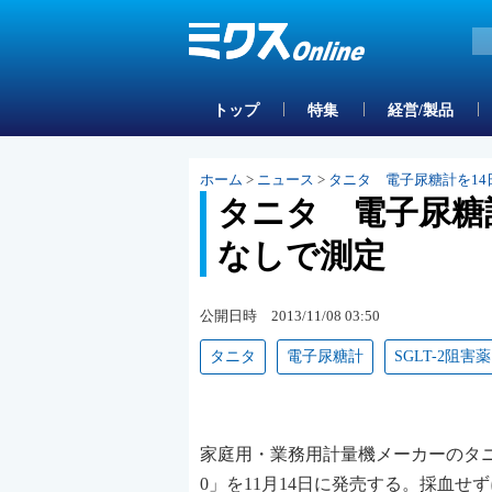
トップ
特集
経営/製品
ホーム
>
ニュース
>
タニタ 電子尿糖計を1
タニタ 電子尿糖
なしで測定
公開日時 2013/11/08 03:50
タニタ
電子尿糖計
SGLT-2阻害薬
家庭用・業務用計量機メーカーのタニ
0」を11月14日に発売する。採血