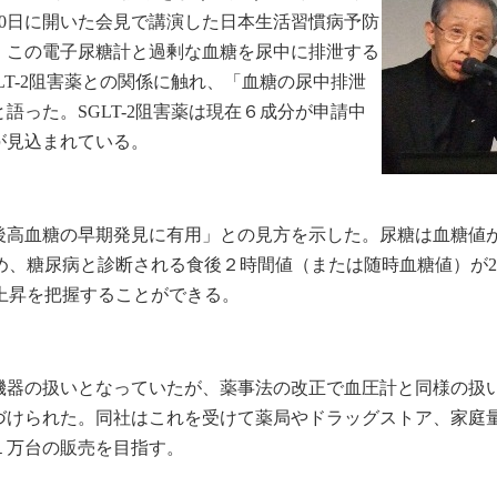
30日に開いた会見で講演した日本生活習慣病予防
、この電子尿糖計と過剰な血糖を尿中に排泄する
LT-2阻害薬との関係に触れ、「血糖の尿中排泄
語った。SGLT-2阻害薬は現在６成分が申請中
とが見込まれている。
高血糖の早期発見に有用」との見方を示した。尿糖は血糖値が1
ため、糖尿病と診断される食後２時間値（または随時血糖値）が200
上昇を把握することができる。
機器の扱いとなっていたが、薬事法の改正で血圧計と同様の扱
づけられた。同社はこれを受けて薬局やドラッグストア、家庭
１万台の販売を目指す。