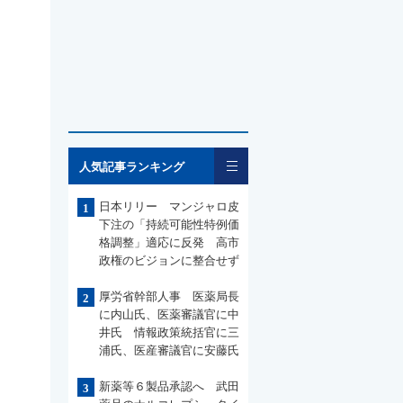
一覧
人気記事ランキング
日本リリー マンジャロ皮
1
下注の「持続可能性特例価
格調整」適応に反発 高市
政権のビジョンに整合せず
厚労省幹部人事 医薬局長
2
に内山氏、医薬審議官に中
井氏 情報政策統括官に三
浦氏、医産審議官に安藤氏
新薬等６製品承認へ 武田
3