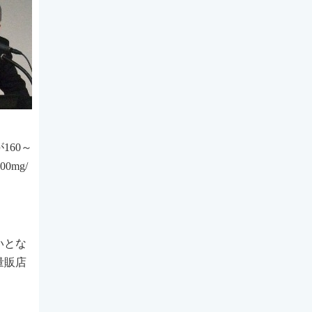
60～
mg/
いとな
量販店