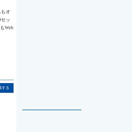
れもオ
0セッ
Web
稿する