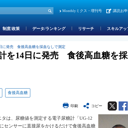
Monthlyミクス・増刊号
講読お申
制度/政策
データ/ランキング
リサーチ
スキルアッ
4日に発売 食後高血糖を採血なしで測定
計を14日に発売 食後高血糖を採
食後高血糖
Twitter
印刷
コピー
タは、尿糖値を測定する電子尿糖計「UG-12
せずにセンサーに直接尿をかけるだけで食後高血糖