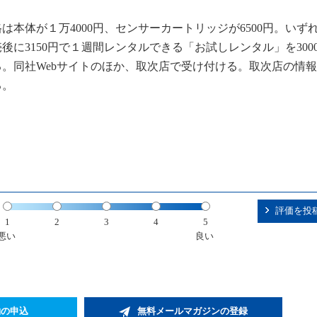
は本体が１万4000円、センサーカートリッジが6500円。いず
後に3150円で１週間レンタルできる「お試しレンタル」を300
。同社Webサイトのほか、取次店で受け付ける。取次店の情報も
る。
評価を投
1
2
3
4
5
悪い
良い
約の申込
無料メールマガジンの登録