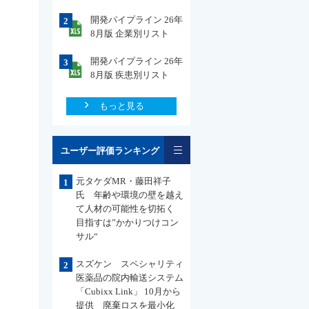
開発パイプライン 26年
2
8月版 企業別リスト
開発パイプライン 26年
3
8月版 疾患別リスト
もっと見る
一覧
ユーザー評価ランキング
元タケダMR・藤田祥子
1
氏 年齢や環境の壁を越え
て人材の可能性を切拓く
目指すは”かかりつけコン
サル“
スズケン スペシャリティ
2
医薬品の院内輸送システム
「Cubixx Link」 10月から
提供 廃棄ロスを最小化