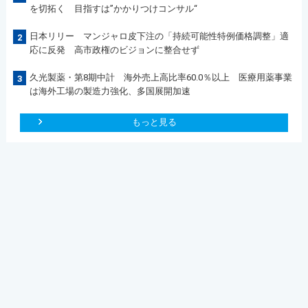
を切拓く 目指すは”かかりつけコンサル“
日本リリー マンジャロ皮下注の「持続可能性特例価格調整」適
2
応に反発 高市政権のビジョンに整合せず
久光製薬・第8期中計 海外売上高比率60.0％以上 医療用薬事業
3
は海外工場の製造力強化、多国展開加速
もっと見る