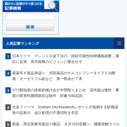
人気記事ランキング
日本リリー マンジャロ皮下注の「持続可能性特例価格調整」適
1
応に反発 高市政権のビジョンに整合せず
新薬等６製品承認へ 武田薬品のナルコレプシータイプ１治療
2
薬・オーゼイフル錠など 第一部会が了承
OTC類似薬の技術的検討会が中間取りまとめ 湿布薬は慢性・重
3
度の変形性膝関節症は除外 対象1042品目
住友ファーマ Gotham City Researchレポートが指摘する財務諸
4
表の誤表示、会計処理の不適切性を否定
新薬・再生医療等製品11製品 ８月13日収載へ 腫瘍溶解ウイル
5