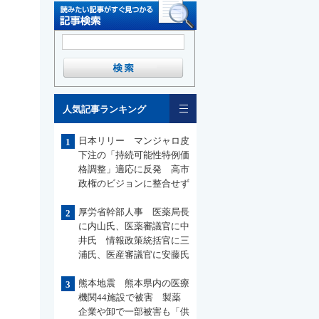
一覧
人気記事ランキング
日本リリー マンジャロ皮
1
下注の「持続可能性特例価
格調整」適応に反発 高市
政権のビジョンに整合せず
厚労省幹部人事 医薬局長
2
に内山氏、医薬審議官に中
井氏 情報政策統括官に三
浦氏、医産審議官に安藤氏
熊本地震 熊本県内の医療
3
機関44施設で被害 製薬
企業や卸で一部被害も「供