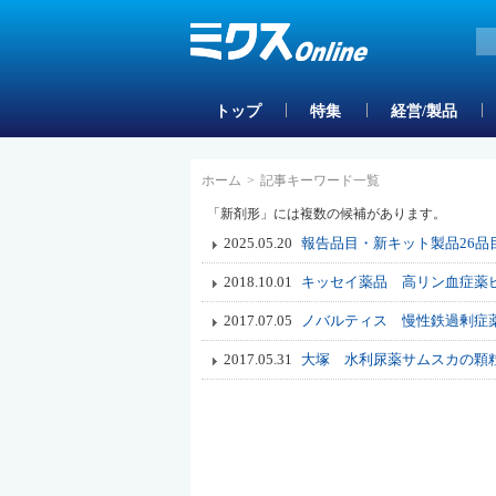
トップ
特集
経営/製品
ホーム
>
記事キーワード一覧
「新剤形」には複数の候補があります。
2025.05.20
報告品目・新キット製品26品
2018.10.01
キッセイ薬品 高リン血症薬
2017.07.05
ノバルティス 慢性鉄過剰症
2017.05.31
大塚 水利尿薬サムスカの顆