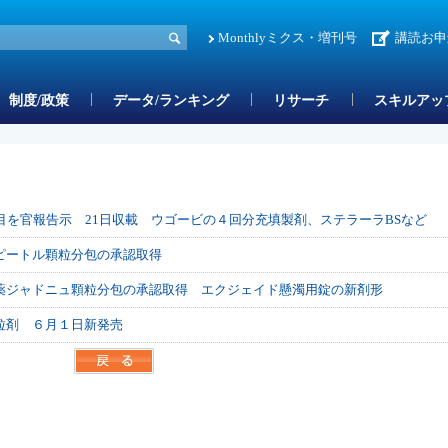
Monthlyミクス・増刊号
講読お申
制度/政策
データ/ランキング
リサーチ
スキルアッ
目を官報告示 21日収載 ウゴービの４回分充填製剤、ステラーラBSなど
ピートル顆粒分包の承認取得
薬ジャドニュ顆粒分包の承認取得 エクジェイド懸濁用錠の新剤形
粒剤 ６月１日新発売