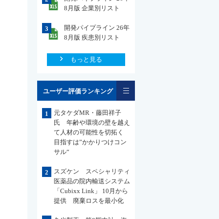
8月版 企業別リスト
開発パイプライン 26年
3
8月版 疾患別リスト
もっと見る
一覧
ユーザー評価ランキング
元タケダMR・藤田祥子
1
氏 年齢や環境の壁を越え
て人材の可能性を切拓く
目指すは”かかりつけコン
サル“
スズケン スペシャリティ
2
医薬品の院内輸送システム
「Cubixx Link」 10月から
提供 廃棄ロスを最小化