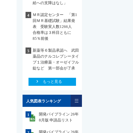
給への支障はなし」
ＭＲ認定センター 「第1
4
回ＭＲ基礎試験」結果発
表 受験実人数1266人
合格率は３科目ともに
85％前後
新薬等６製品承認へ 武田
5
薬品のナルコレプシータイ
プ１治療薬・オーゼイフル
錠など 第一部会が了承
もっと見る
一覧
人気図表ランキング
開発パイプライン 26年
1
8月版 申請品リスト
開発パイプライン 26年
2