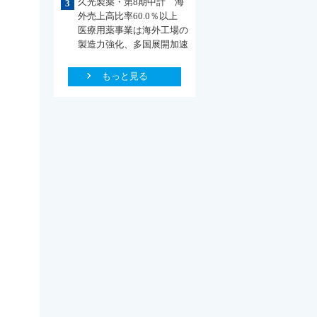
久光製薬・第8期中計 海
3
外売上高比率60.0％以上
医療用薬事業は海外工場の
製造力強化、多国展開加速
もっと見る