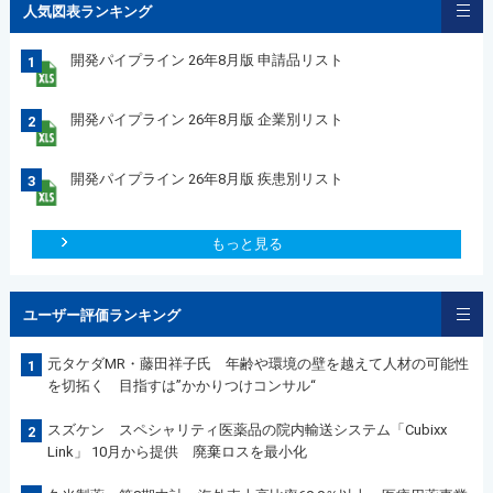
人気図表ランキング
開発パイプライン 26年8月版 申請品リスト
1
開発パイプライン 26年8月版 企業別リスト
2
開発パイプライン 26年8月版 疾患別リスト
3
もっと見る
ユーザー評価ランキング
元タケダMR・藤田祥子氏 年齢や環境の壁を越えて人材の可能性
1
を切拓く 目指すは”かかりつけコンサル“
スズケン スペシャリティ医薬品の院内輸送システム「Cubixx
2
Link」 10月から提供 廃棄ロスを最小化