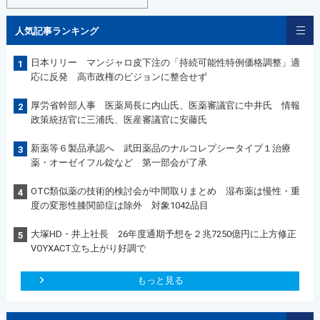
人気記事ランキング
日本リリー マンジャロ皮下注の「持続可能性特例価格調整」適
1
応に反発 高市政権のビジョンに整合せず
厚労省幹部人事 医薬局長に内山氏、医薬審議官に中井氏 情報
2
政策統括官に三浦氏、医産審議官に安藤氏
新薬等６製品承認へ 武田薬品のナルコレプシータイプ１治療
3
薬・オーゼイフル錠など 第一部会が了承
OTC類似薬の技術的検討会が中間取りまとめ 湿布薬は慢性・重
4
度の変形性膝関節症は除外 対象1042品目
大塚HD・井上社長 26年度通期予想を２兆7250億円に上方修正
5
VOYXACT立ち上がり好調で
もっと見る