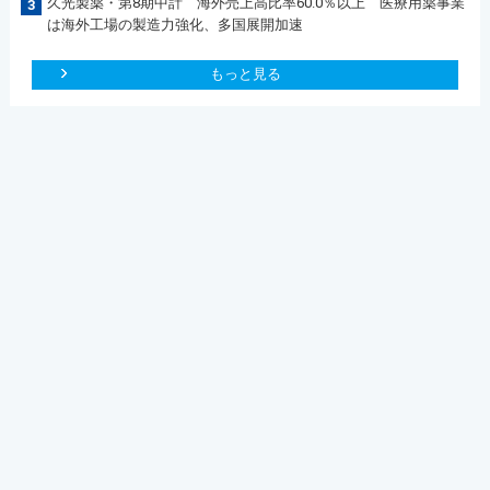
久光製薬・第8期中計 海外売上高比率60.0％以上 医療用薬事業
3
は海外工場の製造力強化、多国展開加速
もっと見る