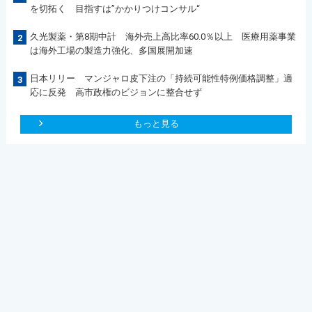
を切拓く 目指すは”かかりつけコンサル“
久光製薬・第8期中計 海外売上高比率60.0％以上 医療用薬事業
2
は海外工場の製造力強化、多国展開加速
日本リリー マンジャロ皮下注の「持続可能性特例価格調整」適
3
応に反発 高市政権のビジョンに整合せず
もっと見る