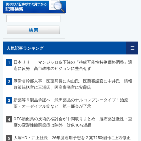
人気記事ランキング
日本リリー マンジャロ皮下注の「持続可能性特例価格調整」適
1
応に反発 高市政権のビジョンに整合せず
厚労省幹部人事 医薬局長に内山氏、医薬審議官に中井氏 情報
2
政策統括官に三浦氏、医産審議官に安藤氏
新薬等６製品承認へ 武田薬品のナルコレプシータイプ１治療
3
薬・オーゼイフル錠など 第一部会が了承
OTC類似薬の技術的検討会が中間取りまとめ 湿布薬は慢性・重
4
度の変形性膝関節症は除外 対象1042品目
大塚HD・井上社長 26年度通期予想を２兆7250億円に上方修正
5