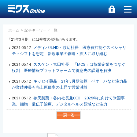
ホーム
>
記事キーワード一覧
「21年3月期」には複数の候補があります。
2021.05.17
メディパルHD・渡辺社長 医療費抑制やスペシャリ
ティシフトを想定 新規事業の創造・拡大に取り組む
2021.05.14
スズケン・宮田社長 「MCS」は協業企業をつなぐ
役割 医療情報プラットフォームで得意先の課題を解決
2021.05.12
キッセイ薬品 21年3月期決算 ベオーバなど注力品
が業績伸長も売上原価率の上昇で営業減益
2021.05.12
参天製薬・谷内社長兼CEO 2025年に向けて米国事
業、細胞・遺伝子治療、デジタルヘルス領域など注力