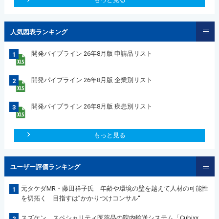
人気図表ランキング
開発パイプライン 26年8月版 申請品リスト
1
開発パイプライン 26年8月版 企業別リスト
2
開発パイプライン 26年8月版 疾患別リスト
3
もっと見る
ユーザー評価ランキング
元タケダMR・藤田祥子氏 年齢や環境の壁を越えて人材の可能性
1
を切拓く 目指すは”かかりつけコンサル“
スズケン スペシャリティ医薬品の院内輸送システム「Cubixx
2