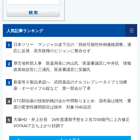
人気記事ランキング
日本リリー マンジャロ皮下注の「持続可能性特例価格調整」適
1
応に反発 高市政権のビジョンに整合せず
厚労省幹部人事 医薬局長に内山氏、医薬審議官に中井氏 情報
2
政策統括官に三浦氏、医産審議官に安藤氏
新薬等６製品承認へ 武田薬品のナルコレプシータイプ１治療
3
薬・オーゼイフル錠など 第一部会が了承
OTC類似薬の技術的検討会が中間取りまとめ 湿布薬は慢性・重
4
度の変形性膝関節症は除外 対象1042品目
大塚HD・井上社長 26年度通期予想を２兆7250億円に上方修正
5
VOYXACT立ち上がり好調で
もっと見る