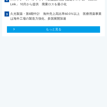
Link」 10月から提供 廃棄ロスを最小化
久光製薬・第8期中計 海外売上高比率60.0％以上 医療用薬事業
3
は海外工場の製造力強化、多国展開加速
もっと見る