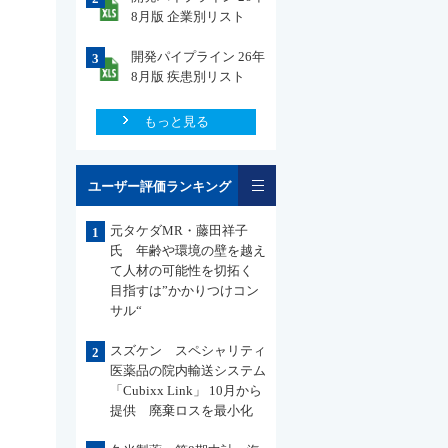
8月版 企業別リスト
開発パイプライン 26年
3
8月版 疾患別リスト
もっと見る
一覧
ユーザー評価ランキング
元タケダMR・藤田祥子
1
氏 年齢や環境の壁を越え
て人材の可能性を切拓く
目指すは”かかりつけコン
サル“
スズケン スペシャリティ
2
医薬品の院内輸送システム
「Cubixx Link」 10月から
提供 廃棄ロスを最小化