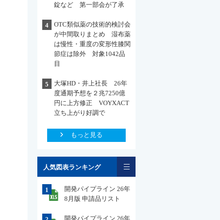
錠など 第一部会が了承
OTC類似薬の技術的検討会
4
が中間取りまとめ 湿布薬
は慢性・重度の変形性膝関
節症は除外 対象1042品
目
大塚HD・井上社長 26年
5
度通期予想を２兆7250億
円に上方修正 VOYXACT
立ち上がり好調で
もっと見る
一覧
人気図表ランキング
開発パイプライン 26年
1
8月版 申請品リスト
開発パイプライン 26年
2