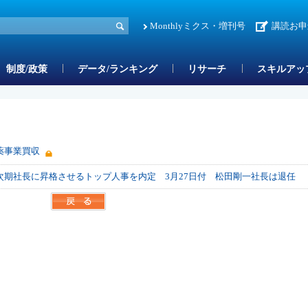
Monthlyミクス・増刊号
講読お申
制度/政策
データ/ランキング
リサーチ
スキルアッ
薬事業買収
次期社長に昇格させるトップ人事を内定 3月27日付 松田剛一社長は退任