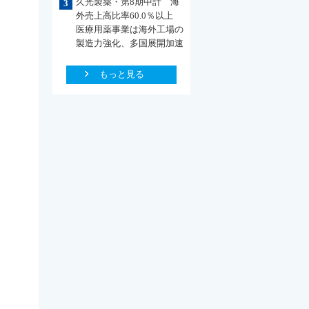
久光製薬・第8期中計 海
3
外売上高比率60.0％以上
医療用薬事業は海外工場の
製造力強化、多国展開加速
もっと見る