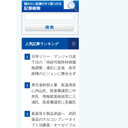
一覧
人気記事ランキング
日本リリー マンジャロ皮
1
下注の「持続可能性特例価
格調整」適応に反発 高市
政権のビジョンに整合せず
厚労省幹部人事 医薬局長
2
に内山氏、医薬審議官に中
井氏 情報政策統括官に三
浦氏、医産審議官に安藤氏
新薬等６製品承認へ 武田
3
薬品のナルコレプシータイ
プ１治療薬・オーゼイフル