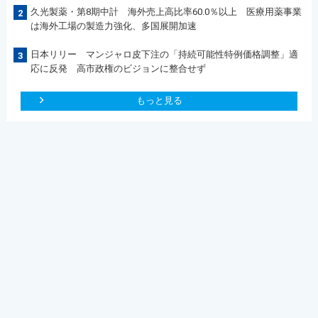
久光製薬・第8期中計 海外売上高比率60.0％以上 医療用薬事業
2
は海外工場の製造力強化、多国展開加速
日本リリー マンジャロ皮下注の「持続可能性特例価格調整」適
3
応に反発 高市政権のビジョンに整合せず
もっと見る