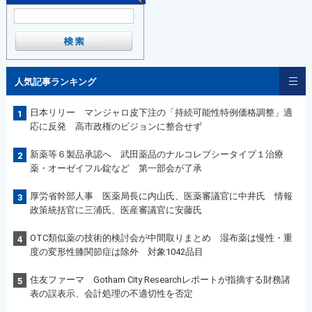
人気記事ランキング
日本リリー マンジャロ皮下注の「持続可能性特例価格調整」適
1
応に反発 高市政権のビジョンに整合せず
新薬等６製品承認へ 武田薬品のナルコレプシータイプ１治療
2
薬・オーゼイフル錠など 第一部会が了承
厚労省幹部人事 医薬局長に内山氏、医薬審議官に中井氏 情報
3
政策統括官に三浦氏、医産審議官に安藤氏
OTC類似薬の技術的検討会が中間取りまとめ 湿布薬は慢性・重
4
度の変形性膝関節症は除外 対象1042品目
住友ファーマ Gotham City Researchレポートが指摘する財務諸
5
表の誤表示、会計処理の不適切性を否定