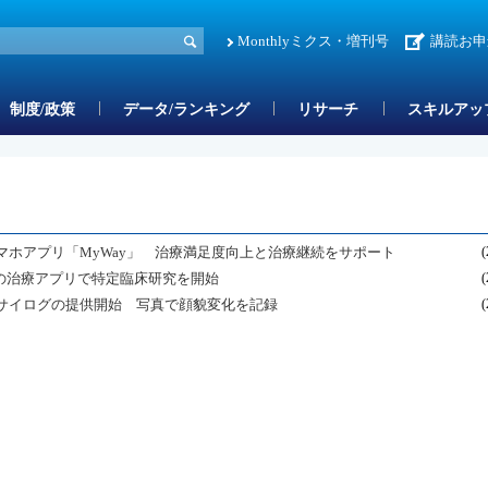
Monthlyミクス・増刊号
講読お申
制度/政策
データ/ランキング
リサーチ
スキルアッ
ホアプリ「MyWay」 治療満足度向上と治療継続をサポート
(
象の治療アプリで特定臨床研究を開始
(
サイログの提供開始 写真で顔貌変化を記録
(