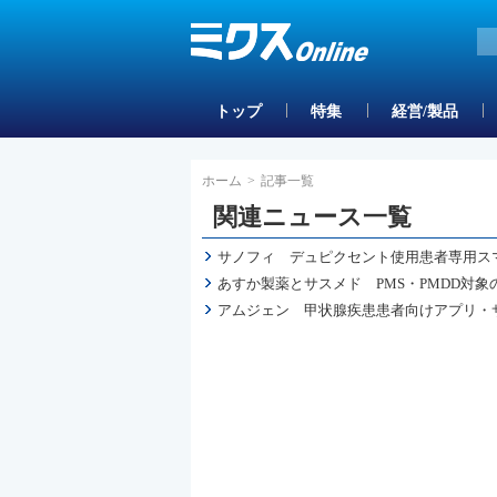
トップ
特集
経営/製品
ホーム
>
記事一覧
関連ニュース一覧
サノフィ デュピクセント使用患者専用スマ
あすか製薬とサスメド PMS・PMDD対
アムジェン 甲状腺疾患患者向けアプリ・