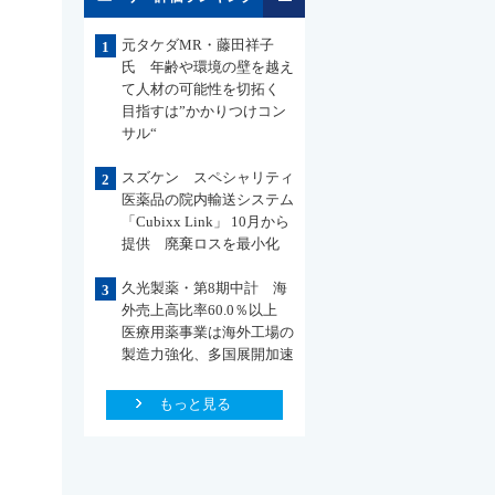
元タケダMR・藤田祥子
1
氏 年齢や環境の壁を越え
て人材の可能性を切拓く
目指すは”かかりつけコン
サル“
スズケン スペシャリティ
2
医薬品の院内輸送システム
「Cubixx Link」 10月から
提供 廃棄ロスを最小化
久光製薬・第8期中計 海
3
外売上高比率60.0％以上
医療用薬事業は海外工場の
製造力強化、多国展開加速
もっと見る