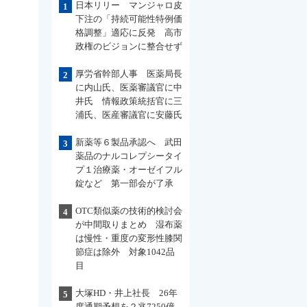
日本リリー マンジャロ皮
1
下注の「持続可能性特例価
格調整」適応に反発 高市
政権のビジョンに整合せず
厚労省幹部人事 医薬局長
2
に内山氏、医薬審議官に中
井氏 情報政策統括官に三
浦氏、医産審議官に安藤氏
新薬等６製品承認へ 武田
3
薬品のナルコレプシータイ
プ１治療薬・オーゼイフル
錠など 第一部会が了承
OTC類似薬の技術的検討会
4
が中間取りまとめ 湿布薬
は慢性・重度の変形性膝関
節症は除外 対象1042品
目
大塚HD・井上社長 26年
5
度通期予想を２兆7250億