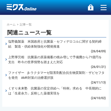
ホーム
>
記事一覧
関連ニュース一覧
塩野義製薬 米国政府と抗菌薬・セフィデロコルに関する契約締
結 製造・供給体制強化や開発推進
(26/04/09)
上野厚労相 抗菌薬の原薬備蓄の積み増しで予備費から71億円を
支出 昨今の世界情勢を踏まえた対応
(26/01/21)
ファイザー β-ラクタマーゼ阻害剤配合抗生物質製剤・ザビセフタ
を発売 AMR対策の治療選択肢
(24/11/13)
くすり未来塾 抗菌薬の安定供給へ「特例」求める 中長期的に
は「生産余力」反映した薬価実現を
(24/10/02)