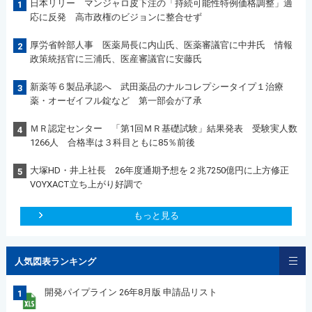
日本リリー マンジャロ皮下注の「持続可能性特例価格調整」適
1
応に反発 高市政権のビジョンに整合せず
厚労省幹部人事 医薬局長に内山氏、医薬審議官に中井氏 情報
2
政策統括官に三浦氏、医産審議官に安藤氏
新薬等６製品承認へ 武田薬品のナルコレプシータイプ１治療
3
薬・オーゼイフル錠など 第一部会が了承
ＭＲ認定センター 「第1回ＭＲ基礎試験」結果発表 受験実人数
4
1266人 合格率は３科目ともに85％前後
大塚HD・井上社長 26年度通期予想を２兆7250億円に上方修正
5
VOYXACT立ち上がり好調で
もっと見る
人気図表ランキング
開発パイプライン 26年8月版 申請品リスト
1