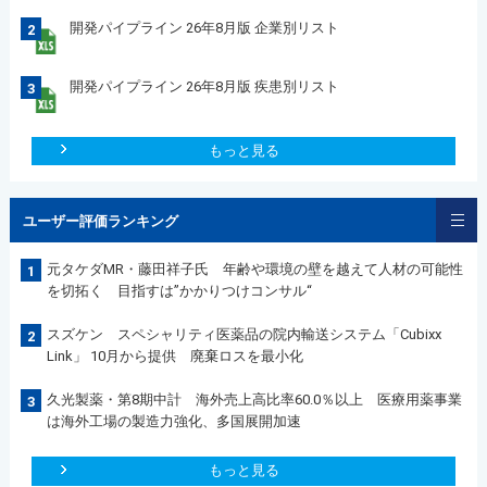
開発パイプライン 26年8月版 企業別リスト
2
開発パイプライン 26年8月版 疾患別リスト
3
もっと見る
ユーザー評価ランキング
元タケダMR・藤田祥子氏 年齢や環境の壁を越えて人材の可能性
1
を切拓く 目指すは”かかりつけコンサル“
スズケン スペシャリティ医薬品の院内輸送システム「Cubixx
2
Link」 10月から提供 廃棄ロスを最小化
久光製薬・第8期中計 海外売上高比率60.0％以上 医療用薬事業
3
は海外工場の製造力強化、多国展開加速
もっと見る