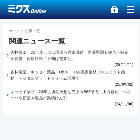
ホーム
>
記事一覧
関連ニュース一覧
杏林製薬 25年度上期は増収も営業減益 新薬堅調も導入一時金
が影響 荻原社長「下期は需要期」
(25/11/11)
杏林製薬、キッセイ薬品、Ubie OAB疾患啓発プロジェクト始
動 デジタルプラットフォーム活用で
(25/09/02)
キッセイ薬品 24年度通期予想を売上高865億円に上方修正 ベオ
ーバや新薬４製品が業績けん引
(24/11/06)