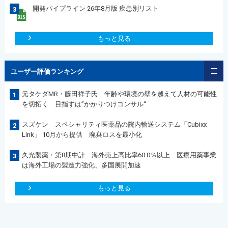
開発パイプライン 26年8月版 疾患別リスト
3
もっと見る
ユーザー評価ランキング
元タケダMR・藤田祥子氏 年齢や環境の壁を越えて人材の可能性
1
を切拓く 目指すは”かかりつけコンサル“
スズケン スペシャリティ医薬品の院内輸送システム「Cubixx
2
Link」 10月から提供 廃棄ロスを最小化
久光製薬・第8期中計 海外売上高比率60.0％以上 医療用薬事業
3
は海外工場の製造力強化、多国展開加速
もっと見る