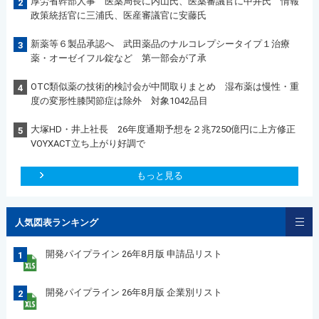
厚労省幹部人事 医薬局長に内山氏、医薬審議官に中井氏 情報
2
政策統括官に三浦氏、医産審議官に安藤氏
新薬等６製品承認へ 武田薬品のナルコレプシータイプ１治療
3
薬・オーゼイフル錠など 第一部会が了承
OTC類似薬の技術的検討会が中間取りまとめ 湿布薬は慢性・重
4
度の変形性膝関節症は除外 対象1042品目
大塚HD・井上社長 26年度通期予想を２兆7250億円に上方修正
5
VOYXACT立ち上がり好調で
もっと見る
人気図表ランキング
開発パイプライン 26年8月版 申請品リスト
1
開発パイプライン 26年8月版 企業別リスト
2