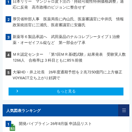
日本リリー マンジャロ皮下注の「持続可能性特例価格調整」適
1
応に反発 高市政権のビジョンに整合せず
厚労省幹部人事 医薬局長に内山氏、医薬審議官に中井氏 情報
2
政策統括官に三浦氏、医産審議官に安藤氏
新薬等６製品承認へ 武田薬品のナルコレプシータイプ１治療
3
薬・オーゼイフル錠など 第一部会が了承
ＭＲ認定センター 「第1回ＭＲ基礎試験」結果発表 受験実人数
4
1266人 合格率は３科目ともに85％前後
大塚HD・井上社長 26年度通期予想を２兆7250億円に上方修正
5
VOYXACT立ち上がり好調で
もっと見る
人気図表ランキング
開発パイプライン 26年8月版 申請品リスト
1