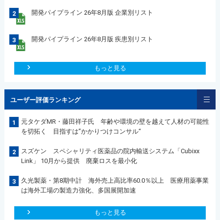
開発パイプライン 26年8月版 企業別リスト
2
開発パイプライン 26年8月版 疾患別リスト
3
もっと見る
ユーザー評価ランキング
元タケダMR・藤田祥子氏 年齢や環境の壁を越えて人材の可能性
1
を切拓く 目指すは”かかりつけコンサル“
スズケン スペシャリティ医薬品の院内輸送システム「Cubixx
2
Link」 10月から提供 廃棄ロスを最小化
久光製薬・第8期中計 海外売上高比率60.0％以上 医療用薬事業
3
は海外工場の製造力強化、多国展開加速
もっと見る