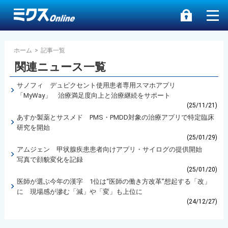
ホーム
>
記事一覧
関連ニュース一覧
サノフィ デュピクセント使用患者専用スマホアプリ
「MyWay」 治療満足度向上と治療継続をサポート
(25/11/21)
あすか製薬とサスメド PMS・PMDD対象の治療アプリで特定臨床
研究を開始
(25/01/29)
アムジェン 甲状腺疾患患者向けアプリ・サイログの提供開始
写真で顔貌変化を記録
(25/01/20)
医師が選ぶ今年の漢字 1位は“医師の働き方改革”想起する「改」
に 現場感が滲む「減」や「変」も上位に
(24/12/27)