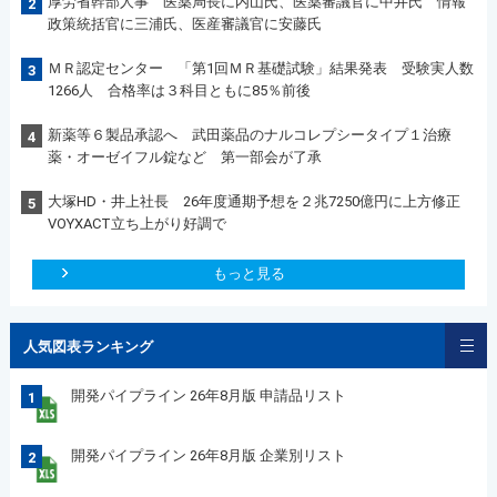
厚労省幹部人事 医薬局長に内山氏、医薬審議官に中井氏 情報
2
政策統括官に三浦氏、医産審議官に安藤氏
ＭＲ認定センター 「第1回ＭＲ基礎試験」結果発表 受験実人数
3
1266人 合格率は３科目ともに85％前後
新薬等６製品承認へ 武田薬品のナルコレプシータイプ１治療
4
薬・オーゼイフル錠など 第一部会が了承
大塚HD・井上社長 26年度通期予想を２兆7250億円に上方修正
5
VOYXACT立ち上がり好調で
もっと見る
人気図表ランキング
開発パイプライン 26年8月版 申請品リスト
1
開発パイプライン 26年8月版 企業別リスト
2