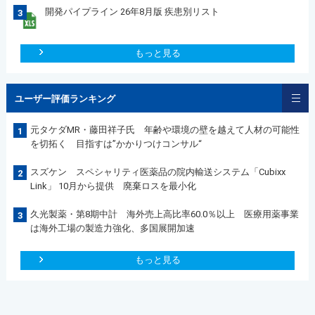
開発パイプライン 26年8月版 疾患別リスト
3
もっと見る
ユーザー評価ランキング
元タケダMR・藤田祥子氏 年齢や環境の壁を越えて人材の可能性
1
を切拓く 目指すは”かかりつけコンサル“
スズケン スペシャリティ医薬品の院内輸送システム「Cubixx
2
Link」 10月から提供 廃棄ロスを最小化
久光製薬・第8期中計 海外売上高比率60.0％以上 医療用薬事業
3
は海外工場の製造力強化、多国展開加速
もっと見る