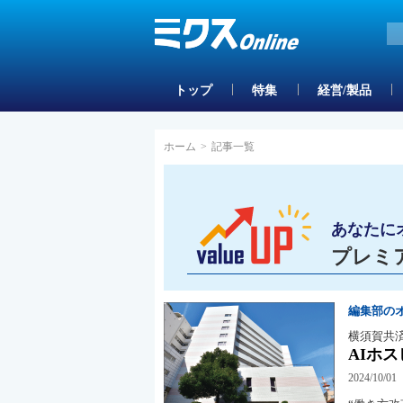
トップ
特集
経営/製品
ホーム
>
記事一覧
あなたに
プレミ
編集部の
横須賀共
AIホ
2024/10/01