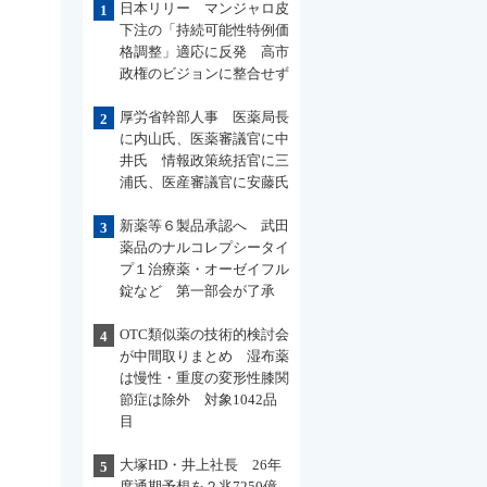
日本リリー マンジャロ皮
1
下注の「持続可能性特例価
格調整」適応に反発 高市
政権のビジョンに整合せず
厚労省幹部人事 医薬局長
2
に内山氏、医薬審議官に中
井氏 情報政策統括官に三
浦氏、医産審議官に安藤氏
新薬等６製品承認へ 武田
3
薬品のナルコレプシータイ
プ１治療薬・オーゼイフル
錠など 第一部会が了承
OTC類似薬の技術的検討会
4
が中間取りまとめ 湿布薬
は慢性・重度の変形性膝関
節症は除外 対象1042品
目
大塚HD・井上社長 26年
5
度通期予想を２兆7250億