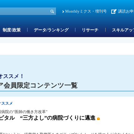
Monthlyミクス・増刊号
講読お申
制度/政策
データ/ランキング
リサーチ
スキルアッ
オススメ！
ア会員限定コンテンツ一覧
オススメ
済病院の“医師の働き方改革”
スピタル “三方よし”の病院づくりに邁進