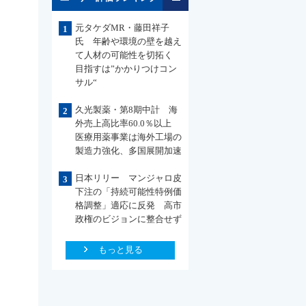
元タケダMR・藤田祥子
1
氏 年齢や環境の壁を越え
て人材の可能性を切拓く
目指すは”かかりつけコン
サル“
久光製薬・第8期中計 海
2
外売上高比率60.0％以上
医療用薬事業は海外工場の
製造力強化、多国展開加速
日本リリー マンジャロ皮
3
下注の「持続可能性特例価
格調整」適応に反発 高市
政権のビジョンに整合せず
もっと見る