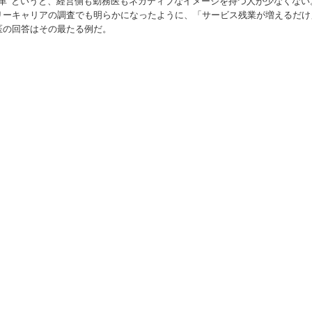
改革”というと、経営側も勤務医もネガティブなイメージを持つ人が少なくない
リーキャリアの調査でも明らかになったように、「サービス残業が増えるだけ
医の回答はその最たる例だ。