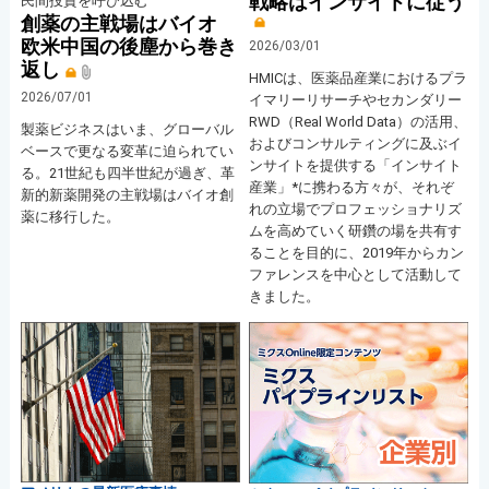
戦略はインサイトに従う
民間投資を呼び込む
創薬の主戦場はバイオ
欧米中国の後塵から巻き
2026/03/01
返し
HMICは、医薬品産業におけるプラ
2026/07/01
イマリーリサーチやセカンダリー
RWD（Real World Data）の活用、
製薬ビジネスはいま、グローバル
およびコンサルティングに及ぶイ
ベースで更なる変革に迫られてい
ンサイトを提供する「インサイト
る。21世紀も四半世紀が過ぎ、革
産業」*に携わる方々が、それぞ
新的新薬開発の主戦場はバイオ創
れの立場でプロフェッショナリズ
薬に移行した。
ムを高めていく研鑽の場を共有す
ることを目的に、2019年からカン
ファレンスを中心として活動して
きました。