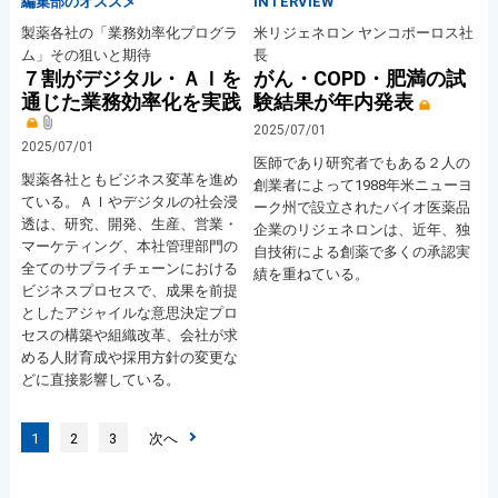
編集部のオススメ
INTERVIEW
製薬各社の「業務効率化プログラ
米リジェネロン ヤンコポーロス社
ム」その狙いと期待
長
７割がデジタル・ＡＩを
がん・COPD・肥満の試
通じた業務効率化を実践
験結果が年内発表
2025/07/01
2025/07/01
医師であり研究者でもある２人の
製薬各社ともビジネス変革を進め
創業者によって1988年米ニューヨ
ている。ＡＩやデジタルの社会浸
ーク州で設立されたバイオ医薬品
透は、研究、開発、生産、営業・
企業のリジェネロンは、近年、独
マーケティング、本社管理部門の
自技術による創薬で多くの承認実
全てのサプライチェーンにおける
績を重ねている。
ビジネスプロセスで、成果を前提
としたアジャイルな意思決定プロ
セスの構築や組織改革、会社が求
める人財育成や採用方針の変更な
どに直接影響している。
1
2
3
次へ