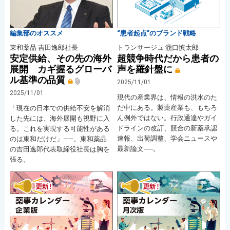
編集部のオススメ
“患者起点”のブランド戦略
東和薬品 吉田逸郎社長
トランサージュ 瀧口慎太郎
安定供給、その先の海外
超競争時代だから患者の
展開 カギ握るグローバ
声を羅針盤に
ル基準の品質
2025/11/01
2025/11/01
現代の産業界は、情報の洪水のた
だ中にある。製薬産業も、もちろ
「現在の日本での供給不安を解消
ん例外ではない。行政通達やガイ
した先には、海外展開も視野に入
ドラインの改訂、競合の新薬承認
る。これを実現する可能性がある
速報、出荷調整、学会ニュースや
のは東和だけだ」――。東和薬品
最新論文──。
の吉田逸郎代表取締役社長は胸を
張る。