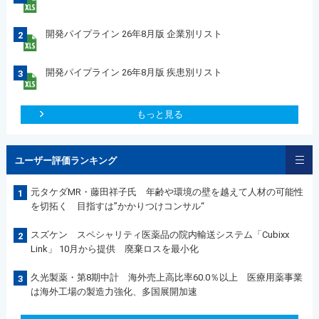
開発パイプライン 26年8月版 企業別リスト
2
開発パイプライン 26年8月版 疾患別リスト
3
もっと見る
ユーザー評価ランキング
元タケダMR・藤田祥子氏 年齢や環境の壁を越えて人材の可能性
1
を切拓く 目指すは”かかりつけコンサル“
スズケン スペシャリティ医薬品の院内輸送システム「Cubixx
2
Link」 10月から提供 廃棄ロスを最小化
久光製薬・第8期中計 海外売上高比率60.0％以上 医療用薬事業
3
は海外工場の製造力強化、多国展開加速