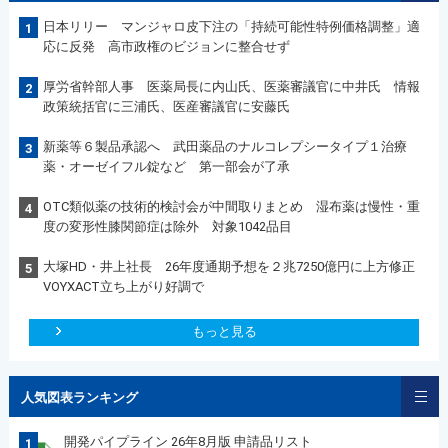
日本リリー マンジャロ皮下注の「持続可能性特例価格調整」適
1
応に反発 高市政権のビジョンに整合せず
厚労省幹部人事 医薬局長に内山氏、医薬審議官に中井氏 情報
2
政策統括官に三浦氏、医産審議官に安藤氏
新薬等６製品承認へ 武田薬品のナルコレプシータイプ１治療
3
薬・オーゼイフル錠など 第一部会が了承
OTC類似薬の技術的検討会が中間取りまとめ 湿布薬は慢性・重
4
度の変形性膝関節症は除外 対象1042品目
大塚HD・井上社長 26年度通期予想を２兆7250億円に上方修正
5
VOYXACT立ち上がり好調で
もっと見る
人気図表ランキング
開発パイプライン 26年8月版 申請品リスト
1