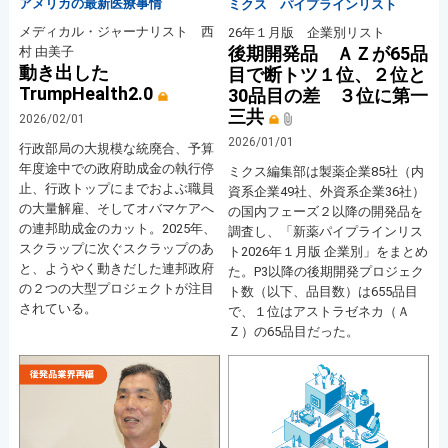
アメリカの最新医療事情
ミクス パイプラインリスト
メディカル・ジャーナリスト 西
26年１月版 企業別リスト
後期開発品 ＡＺが65品
村 由美子
動き出した
目で断トツ１位、２位と
TrumpHealth2.0
30品目の差 ３位に第一
三共
2026/02/01
2026/01/01
行政部局の大規模な統廃合、予算
年度途中での政府助成金の執行停
ミクス編集部は製薬企業85社（内
止、行政トップにまでおよぶ職員
資系企業49社、外資系企業36社）
の大量解雇、そしてオバマケアへ
の国内フェーズ２以降の開発品を
の連邦助成金のカット。2025年、
調査し、「新薬パイプラインリス
スクラップに次ぐスクラップのあ
ト2026年１月版 企業別」をまとめ
と、ようやく動きだした連邦政府
た。P3以降の後期開発プロジェク
の２つの大型プロジェクトが注目
ト数（以下、品目数）は655品目
されている。
で、１位はアストラゼネカ（Ａ
Ｚ）の65品目だった。