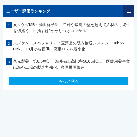
ユーザー評価ランキング
元タケダMR・藤田祥子氏 年齢や環境の壁を越えて人材の可能性
1
を切拓く 目指すは”かかりつけコンサル“
スズケン スペシャリティ医薬品の院内輸送システム「Cubixx
2
Link」 10月から提供 廃棄ロスを最小化
久光製薬・第8期中計 海外売上高比率60.0％以上 医療用薬事業
3
は海外工場の製造力強化、多国展開加速
もっと見る