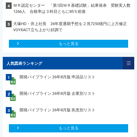
ＭＲ認定センター 「第1回ＭＲ基礎試験」結果発表 受験実人数
4
1266人 合格率は３科目ともに85％前後
大塚HD・井上社長 26年度通期予想を２兆7250億円に上方修正
5
VOYXACT立ち上がり好調で
もっと見る
人気図表ランキング
開発パイプライン 26年8月版 申請品リスト
1
開発パイプライン 26年8月版 企業別リスト
2
開発パイプライン 26年8月版 疾患別リスト
3
もっと見る