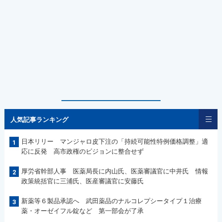
人気記事ランキング
日本リリー マンジャロ皮下注の「持続可能性特例価格調整」適
1
応に反発 高市政権のビジョンに整合せず
厚労省幹部人事 医薬局長に内山氏、医薬審議官に中井氏 情報
2
政策統括官に三浦氏、医産審議官に安藤氏
新薬等６製品承認へ 武田薬品のナルコレプシータイプ１治療
3
薬・オーゼイフル錠など 第一部会が了承