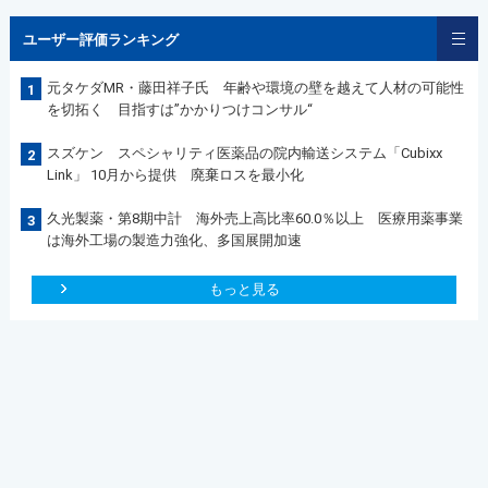
ユーザー評価ランキング
元タケダMR・藤田祥子氏 年齢や環境の壁を越えて人材の可能性
1
を切拓く 目指すは”かかりつけコンサル“
スズケン スペシャリティ医薬品の院内輸送システム「Cubixx
2
Link」 10月から提供 廃棄ロスを最小化
久光製薬・第8期中計 海外売上高比率60.0％以上 医療用薬事業
3
は海外工場の製造力強化、多国展開加速
もっと見る