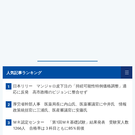
人気記事ランキング
日本リリー マンジャロ皮下注の「持続可能性特例価格調整」適
1
応に反発 高市政権のビジョンに整合せず
厚労省幹部人事 医薬局長に内山氏、医薬審議官に中井氏 情報
2
政策統括官に三浦氏、医産審議官に安藤氏
ＭＲ認定センター 「第1回ＭＲ基礎試験」結果発表 受験実人数
3
1266人 合格率は３科目ともに85％前後