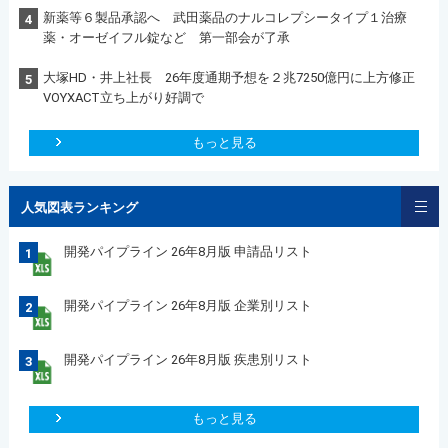
新薬等６製品承認へ 武田薬品のナルコレプシータイプ１治療
4
薬・オーゼイフル錠など 第一部会が了承
大塚HD・井上社長 26年度通期予想を２兆7250億円に上方修正
5
VOYXACT立ち上がり好調で
もっと見る
人気図表ランキング
開発パイプライン 26年8月版 申請品リスト
1
開発パイプライン 26年8月版 企業別リスト
2
開発パイプライン 26年8月版 疾患別リスト
3
もっと見る