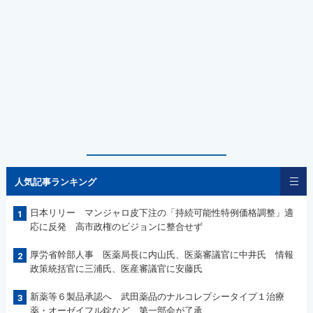
人気記事ランキング
日本リリー マンジャロ皮下注の「持続可能性特例価格調整」適
1
応に反発 高市政権のビジョンに整合せず
厚労省幹部人事 医薬局長に内山氏、医薬審議官に中井氏 情報
2
政策統括官に三浦氏、医産審議官に安藤氏
新薬等６製品承認へ 武田薬品のナルコレプシータイプ１治療
3
薬・オーゼイフル錠など 第一部会が了承