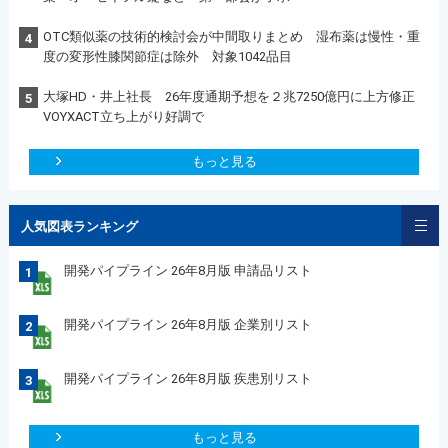
OTC類似薬の技術的検討会が中間取りまとめ 湿布薬は慢性・重
4
度の変形性膝関節症は除外 対象1042品目
大塚HD・井上社長 26年度通期予想を２兆7250億円に上方修正
5
VOYXACT立ち上がり好調で
もっと見る
人気図表ランキング
開発パイプライン 26年8月版 申請品リスト
1
開発パイプライン 26年8月版 企業別リスト
2
開発パイプライン 26年8月版 疾患別リスト
3
もっと見る