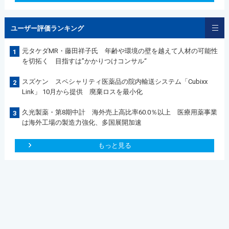
ユーザー評価ランキング
元タケダMR・藤田祥子氏 年齢や環境の壁を越えて人材の可能性
1
を切拓く 目指すは”かかりつけコンサル“
スズケン スペシャリティ医薬品の院内輸送システム「Cubixx
2
Link」 10月から提供 廃棄ロスを最小化
久光製薬・第8期中計 海外売上高比率60.0％以上 医療用薬事業
3
は海外工場の製造力強化、多国展開加速
もっと見る