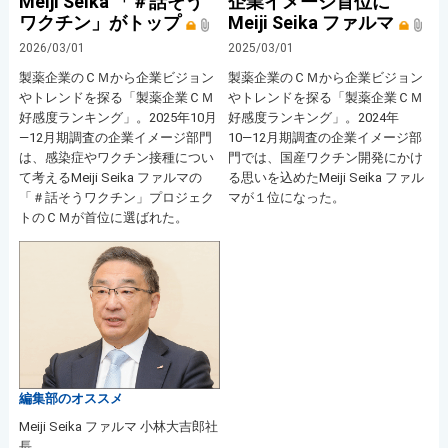
Meiji Seika 「＃話そう
企業イメージ首位に
ワクチン」がトップ
Meiji Seika ファルマ
2026/03/01
2025/03/01
製薬企業のＣＭから企業ビジョン
製薬企業のＣＭから企業ビジョン
やトレンドを探る「製薬企業ＣＭ
やトレンドを探る「製薬企業ＣＭ
好感度ランキング」。2025年10月
好感度ランキング」。2024年
―12月期調査の企業イメージ部門
10―12月期調査の企業イメージ部
は、感染症やワクチン接種につい
門では、国産ワクチン開発にかけ
て考えるMeiji Seika ファルマの
る思いを込めたMeiji Seika ファル
「＃話そうワクチン」プロジェク
マが１位になった。
トのＣＭが首位に選ばれた。
編集部のオススメ
Meiji Seika ファルマ 小林大吉郎社
長