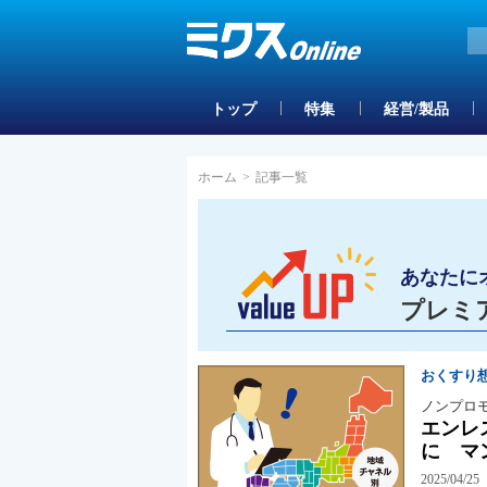
トップ
特集
経営/製品
ホーム
>
記事一覧
あなたに
プレミ
おくすり
ノンプロ
エンレ
に マ
2025/04/25