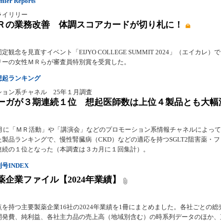
er Reports
ライリリー
Ｒの業務改善 体調スコアカードが切り札に！
定観念を見直すイベント「EIJYO COLLEGE SUMMIT 2024」（エイカレ）
リーの女性ＭＲらが審査員特別賞を受賞した。
想起ランキング
ション系チャネル 25年１月調査
ーガが３期連続１位 想起医師数は上位４製品とも大幅
年１月に「ＭＲ活動」や「講演会」などのプロモーション系情報チャネルによっ
製品ランキングで、慢性腎臓病（CKD）などの適応を持つSGLT2阻害薬・
連続の１位となった（本調査は３カ月に１回集計）。
号INDEX
薬企業ファイル【2024年業績】
を持つ主要製薬企業16社の2024年業績を1冊にまとめました。各社ごとの総
開発費、純利益、各社主力品の売上高（地域別含む）の時系列データのほか、