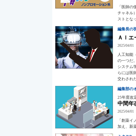
「医師の
チャネル
ストとな
編集長の
ＡＩエ
2025/04/01
人工知能
の一つだ
システム学
らには医
交わされ
編集部の
25年度
中間年
2025/04/01
「創薬イ
加え、新