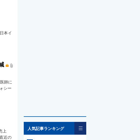
で日本イ
減
て医師に
フォシー
一覧
人気記事ランキング
売上
直近の