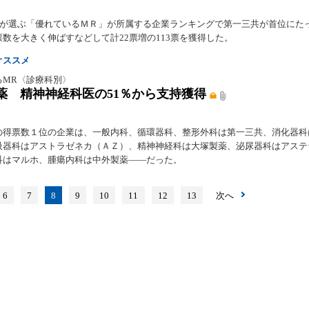
0人が選ぶ「優れているＭＲ」が所属する企業ランキングで第一三共が首位にた
数を大きく伸ばすなどして計22票増の113票を獲得した。
オススメ
るMR〈診療科別〉
薬 精神神経科医の51％から支持獲得
の得票数１位の企業は、一般内科、循環器科、整形外科は第一三共、消化器科
吸器科はアストラゼネカ（ＡＺ）、精神神経科は大塚製薬、泌尿器科はアステ
科はマルホ、腫瘍内科は中外製薬――だった。
6
7
8
9
10
11
12
13
次へ