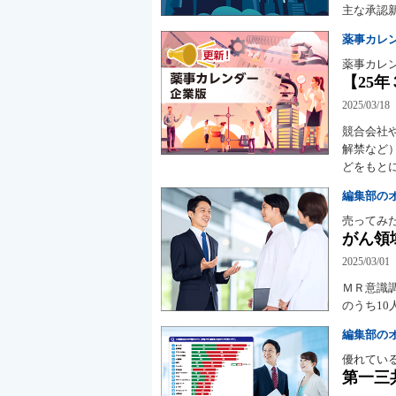
主な承認
薬事カレ
薬事カレ
【25年
2025/03/18
競合会社
解禁など
どをもと
編集部の
売ってみ
がん領
2025/03/01
ＭＲ意識
のうち1
編集部の
優れてい
第一三