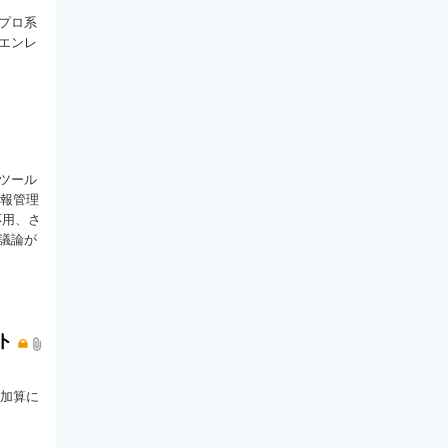
プロ系
エンレ
ツール
情報管理
応用、さ
議論が
ト
時加算に