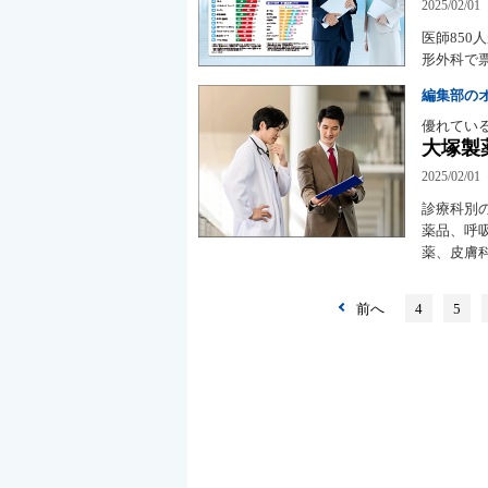
2025/02/01
医師85
形外科で票
編集部の
優れてい
大塚製
2025/02/01
診療科別
薬品、呼
薬、皮膚
前へ
4
5