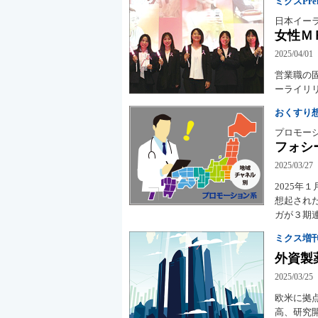
ミクスPremi
日本イー
女性Ｍ
2025/04/01
営業職の固
ーライリ
おくすり
プロモー
フォシ
2025/03/27
2025
想起された
ガが３期
ミクス増刊
外資製
2025/03/25
欧米に拠点
高、研究