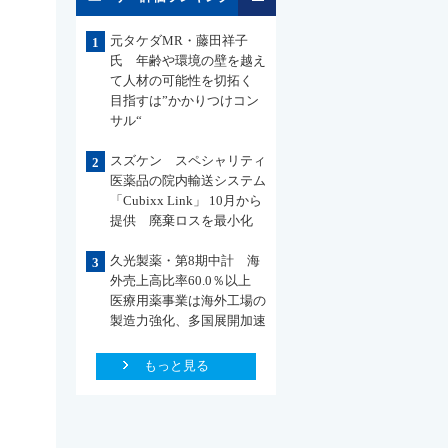
元タケダMR・藤田祥子
1
氏 年齢や環境の壁を越え
て人材の可能性を切拓く
目指すは”かかりつけコン
サル“
スズケン スペシャリティ
2
医薬品の院内輸送システム
「Cubixx Link」 10月から
提供 廃棄ロスを最小化
久光製薬・第8期中計 海
3
外売上高比率60.0％以上
医療用薬事業は海外工場の
製造力強化、多国展開加速
もっと見る