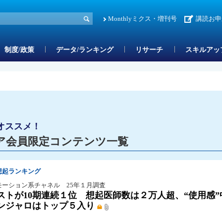
Monthlyミクス・増刊号
講読お申
制度/政策
データ/ランキング
リサーチ
スキルアッ
オススメ！
ア会員限定コンテンツ一覧
想起ランキング
モーション系チャネル 25年１月調査
ストが10期連続１位 想起医師数は２万人超、“使用感”
ンジャロはトップ５入り