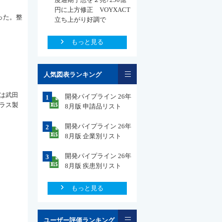
円に上方修正 VOYXACT
った。整
立ち上がり好調で
もっと見る
一覧
人気図表ランキング
は武田
開発パイプライン 26年
1
ラス製
8月版 申請品リスト
開発パイプライン 26年
2
8月版 企業別リスト
開発パイプライン 26年
3
8月版 疾患別リスト
もっと見る
一覧
ユーザー評価ランキング