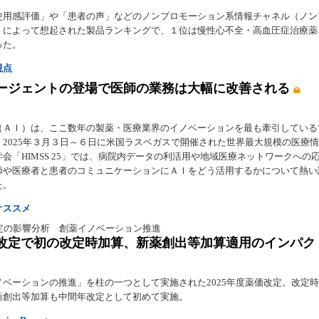
使用感評価」や「患者の声」などのノンプロモーション系情報チャネル（ノン
）によって想起された製品ランキングで、１位は慢性心不全・高血圧症治療薬
った。
視点
ージェントの登場で医師の業務は大幅に改善される
（ＡＩ）は、ここ数年の製薬・医療業界のイノベーションを最も牽引している
。2025年３月３日～６日に米国ラスベガスで開催された世界最大規模の医療
会「HIMSS 25」では、病院内データの利活用や地域医療ネットワークへの
師や医療者と患者のコミュニケーションにＡＩをどう活用するかについて熱い
た。
オススメ
改定の影響分析 創薬イノベーション推進
改定で初の改定時加算、新薬創出等加算適用のインパク
ノベーションの推進」を柱の一つとして実施された2025年度薬価改定。改定
薬創出等加算も中間年改定として初めて実施。