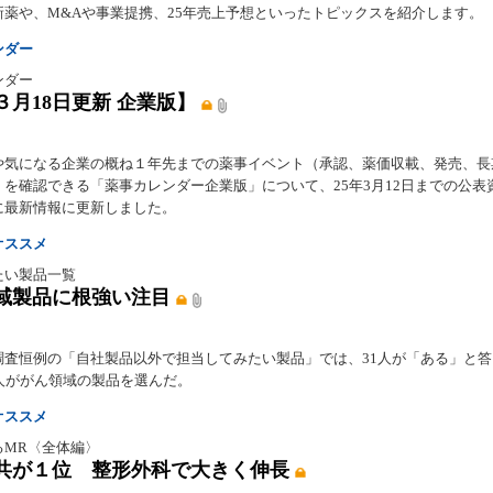
新薬や、M&Aや事業提携、25年売上予想といったトピックスを紹介します。
ンダー
ンダー
３月18日更新 企業版】
や気になる企業の概ね１年先までの薬事イベント（承認、薬価収載、発売、長
）を確認できる「薬事カレンダー企業版」について、25年3月12日までの公表
に最新情報に更新しました。
オススメ
たい製品一覧
域製品に根強い注目
調査恒例の「自社製品以外で担当してみたい製品」では、31人が「ある」と
0人ががん領域の製品を選んだ。
オススメ
るMR〈全体編〉
共が１位 整形外科で大きく伸長