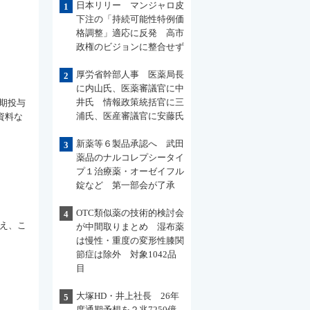
日本リリー マンジャロ皮
1
下注の「持続可能性特例価
格調整」適応に反発 高市
政権のビジョンに整合せず
厚労省幹部人事 医薬局長
2
に内山氏、医薬審議官に中
井氏 情報政策統括官に三
期投与
浦氏、医産審議官に安藤氏
資料な
新薬等６製品承認へ 武田
3
薬品のナルコレプシータイ
プ１治療薬・オーゼイフル
錠など 第一部会が了承
OTC類似薬の技術的検討会
4
答え、こ
が中間取りまとめ 湿布薬
は慢性・重度の変形性膝関
節症は除外 対象1042品
目
大塚HD・井上社長 26年
5
度通期予想を２兆7250億