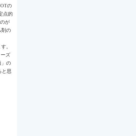
OTの
定点的
すのが
A剤の
ます。
ューズ
価」の
ると思