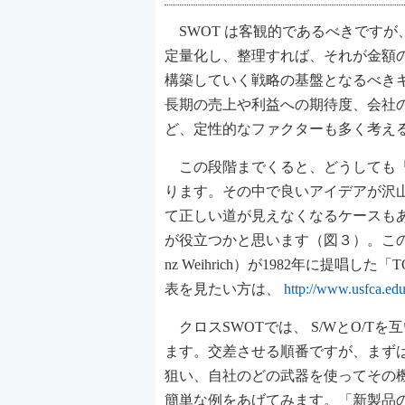
SWOT は客観的であるべきです
定量化し、整理すれば、それが金額
構築していく戦略の基盤となるべき
長期の売上や利益への期待度、会社
ど、定性的なファクターも多く考え
この段階までくると、どうしても「
ります。その中で良いアイデアが沢
て正しい道が見えなくなるケースもあ
が役立つかと思います（図３）。この
nz Weihrich）が1982年に提
表を見たい方は、
http://www.usfca.edu
クロスSWOTでは、 S/WとO/
ます。交差させる順番ですが、まず
狙い、自社のどの武器を使ってその
簡単な例をあげてみます。「新製品の