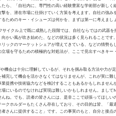
したら、「自社内に、専門性の高い経験豊富な学術部が新しく
攻撃を、潜在市場に仕掛けていく方策を考えます。自社の強み
するためのキー・イシューズは何かを、まずは第一に考えまし
フサイクル上で既に成熟した段階では、自社ならではの武器を
、向かい風が吹き始めた、などの状況は多く見られることです
ネリックのマーケットシェアが増えてきている、などの情勢も
の立場を守るための積極的な対処法が、ここで見出すべきキー
や機会は十分に理解しているが、それを掴み取る方法や力が
を補完して機会を活かさなくてはなりませんが、これが実に難
事業提携や技術協力などを検討することもあるかもしれません
立場にいるのでなければ実現は難しいかもしれません。ましてM
せんね。でも、読者の皆さんには、是非ここで頑張ってほしい
テークホルダーもたくさん存在しており、その目的は皆、「最
患者さんに提供すること」です。この事実のもと、自分と接点