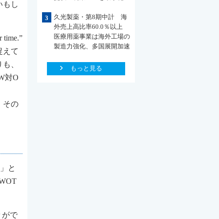
いもし
久光製薬・第8期中計 海
3
外売上高比率60.0％以上
医療用薬事業は海外工場の
me.”
製造力強化、多国展開加速
捉えて
りも、
もっと見る
W対O
、その
析」と
WOT
々がで