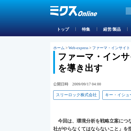
トップ
特集
経営/製品
ホーム
>
Web-express
>
ファーマ・インサイト
ファーマ・インサ
を導き出す
公開日時 2009/09/17 04:00
スリーロック株式会社
キー・イシュ
今回は、環境分析を戦略立案につな
社がやらなくてはならないこと」を