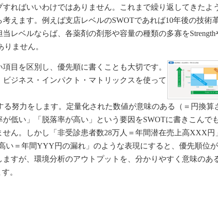
プすればいいわけではありません。これまで繰り返してきたよ
考えます。例えば支店レベルのSWOTであれば10年後の技術
レベルならば、各薬剤の剤形や容量の種類の多寡をStrengthや
はありません。
項目を区別し、優先順に書くことも大切です。
、ビジネス・インパクト・マトリックスを使って
化する努力をします。定量化された数値が意味のある（＝円換算
が低い」「脱落率が高い」という要因をSWOTに書きこんで
せん。しかし「非受診患者数28万人＝年間潜在売上高XXX円
6%高い＝年間YYY円の漏れ」のような表現にすると、優先順位
しますが、環境分析のアウトプットを、分かりやすく意味のあ
ます。