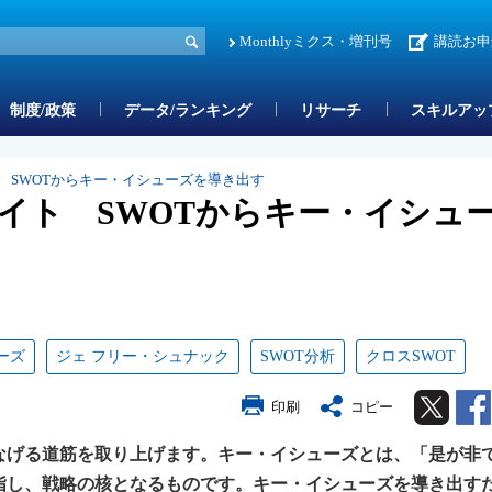
Monthlyミクス・増刊号
講読お申
制度/政策
データ/ランキング
リサーチ
スキルアッ
 SWOTからキー・イシューズを導き出す
イト SWOTからキー・イシュ
ーズ
ジェ フリー・シュナック
SWOT分析
クロスSWOT
Twitter
印刷
コピー
げる道筋を取り上げます。キー・イシューズとは、「是が非
指し、戦略の核となるものです。キー・イシューズを導き出す