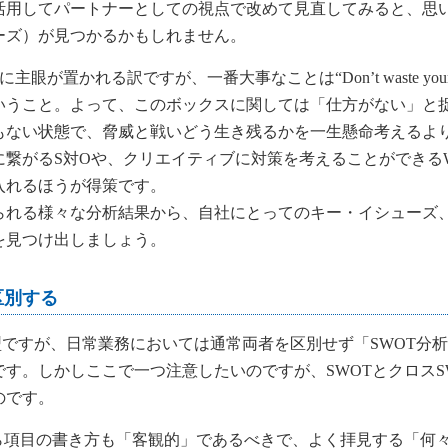
活用してパートナーとしての視点で改めて見直してみると、思
ーズ）が見つかるかもしれません。
かれる訳ですが、一番大事なことは“Don’t waste your ti
いうこと。よって、このボックスに関しては「仕方がない」と
もない状態で、脅威と戦いどう生き残るかを一生懸命考えるよ
に繋がるS対Oや、クリエイティブに対策を考えることができる
入れるほうが得策です。
られる様々な分析結果から、自社にとってのキー・イシューズ
を見つけ出しましょう。
区別する
型ですが、日常業務においては通常両者を区別せず「SWOT分
す。しかしここで一つ注意したいのですが、SWOTとクロスS
のです。
ら項目の書き方も「客観的」であるべきで、よく拝見する「何