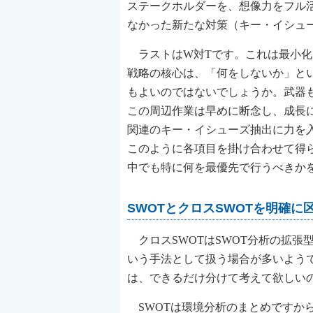
ステークホルダーを、想像力をフル
なかった新たな対策（キー・イシュ
ラストはW対Tです。これは最小化に主眼が置
戦略の核心は、「何をしないか」と
もよいのではないでしょうか。武器
この周辺作業は早めに断念し、成長
関連のキー・イシューズ抽出に力を
このように各項目を掛け合わせて得
中でも特に何を最優先で行うべきか
SWOTとクロスSWOTを明確に
クロスSWOTはSWOT分析の拡張
いう手法として扱う場合が多いようで
は、できるだけ分けて考えて欲しい
SWOTは環境分析のまとめですか