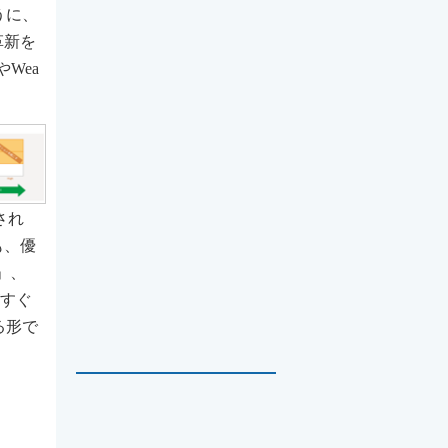
うに、
革新を
Wea
され
も、優
」、
がすぐ
る形で