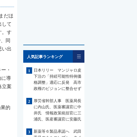
まだほ
出して
す。す
で、同
思い出
一覧
人気記事ランキング
キー・
日本リリー マンジャロ皮
1
下注の「持続可能性特例価
功に導
格調整」適応に反発 高市
略立案
政権のビジョンに整合せず
厚労省幹部人事 医薬局長
2
に内山氏、医薬審議官に中
効果的
井氏 情報政策統括官に三
浦氏、医産審議官に安藤氏
新薬等６製品承認へ 武田
3