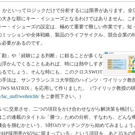
が、かといってロジックだけで分析するには限界があります。全
の大きな順にキー・イシューズとなるわけではありません。こ
キー・イシューズの設定は、極めて重要で難しい作業です。短
のミッションや全体戦略、製品のライフサイクル、競合企業の
る必要があるのです。
勘」や「経験による判断」に頼ることが多くな
山浮かんでくることもあれば、時には熱中しすぎ
るでしょう。そんな時にも、このクロスSWOT
手法は、サンフランシスコ大学院のハインツ・ワイリック教授（
唱した「TOWS MATRIX」を応用して作りました。（ワイリック教授の
/fac_staff/weihrichh/
をご参照下さい。）
Tを互いに交差させ、二つの項目をかけ合わせながら解決策を検討
はこの連載のタイトル「勝つ」ための分析、すなわち、どんな
機会を掴むかという、S対Oのマッチングから始めてみましょう
HP採用率が65%に留まっている」という項目を、あと35％の