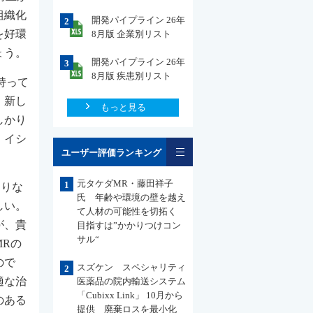
組織化
開発パイプライン 26年
2
を好環
8月版 企業別リスト
ょう。
開発パイプライン 26年
3
8月版 疾患別リスト
持って
。新し
もっと見る
しかり
・イシ
一覧
ユーザー評価ランキング
元タケダMR・藤田祥子
1
足りな
氏 年齢や環境の壁を越え
しい。
て人材の可能性を切拓く
が、貴
目指すは”かかりつけコン
サル“
Rの
ので
スズケン スペシャリティ
2
適な治
医薬品の院内輸送システム
「Cubixx Link」 10月から
のある
提供 廃棄ロスを最小化