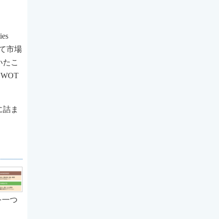
es
せて市場
いたこ
WOT
に詰ま
を一つ