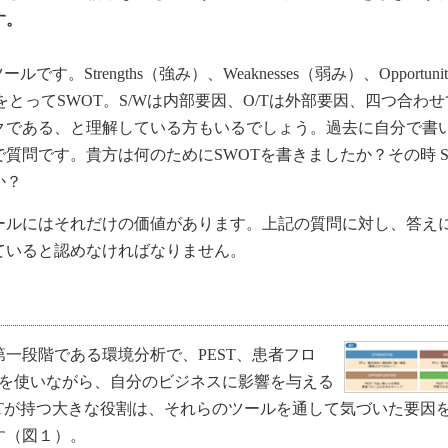
す。
Strengths（強み）、Weaknesses（弱み）、Opportuniti
文字をとってSWOT。S/Wは内部要因、O/Tは外部要因、四つ合わ
クである、と理解している方もいるでしょう。過去に自分で書
質問です。貴方は何のためにSWOTを書きましたか？その時 S
か？
ールにはそれだけの価値があります。上記の質問に対し、答え
ていると認めなければなりません。
一段階である環境分析で、PEST、患者フロ
ワークを使いながら、自分のビジネスに影響を与える
Tが持つ大きな役割は、それらのツールを通して気づいた要因
す（図１）。