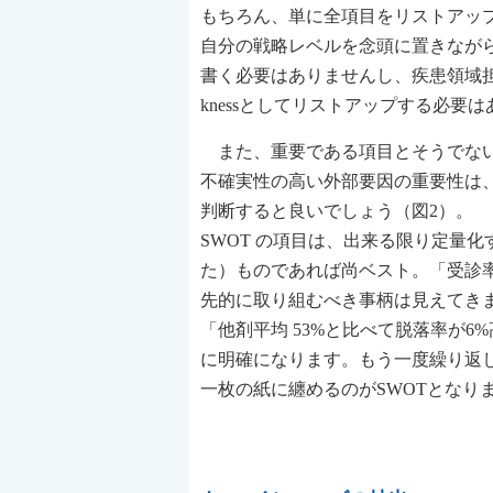
もちろん、単に全項目をリストアッ
自分の戦略レベルを念頭に置きながら
書く必要はありませんし、疾患領域担当
knessとしてリストアップする必要
また、重要である項目とそうでない
不確実性の高い外部要因の重要性は
判断すると良いでしょう（図2）。
SWOT の項目は、出来る限り定量
た）ものであれば尚ベスト。「受診率
先的に取り組むべき事柄は見えてきま
「他剤平均 53%と比べて脱落率が
に明確になります。もう一度繰り返
一枚の紙に纏めるのがSWOTとなり