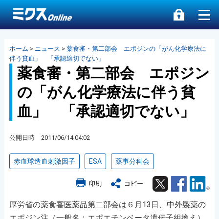
ホーム
>
ニュース
>
薬食審・第二部会 エポジンの「がん化学療法に
伴う貧血」 「承認適切でない」
薬食審・第二部会 エポジン
の「がん化学療法に伴う貧
血」 「承認適切でない」
公開日時 2011/06/14 04:02
赤血球造血刺激因子
ESA
薬事分科会
Twitter
Facebook
Lin
印刷
コピー
厚労省の薬食審医薬品第二部会は６月13日、中外製薬の
エポジン注（一般名：エポエチンベータ遺伝子組換え）