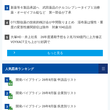
新薬等６製品承認へ 武田薬品のナルコレプシータイプ１治療
3
薬・オーゼイフル錠など 第一部会が了承
OTC類似薬の技術的検討会が中間取りまとめ 湿布薬は慢性・重
4
度の変形性膝関節症は除外 対象1042品目
大塚HD・井上社長 26年度通期予想を２兆7250億円に上方修正
5
VOYXACT立ち上がり好調で
もっと見る
人気図表ランキング
開発パイプライン 26年8月版 申請品リスト
1
開発パイプライン 26年8月版 企業別リスト
2
開発パイプライン 26年8月版 疾患別リスト
3