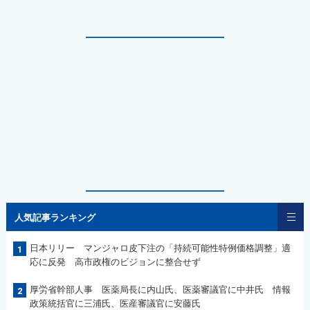
人気記事ランキング
日本リリー マンジャロ皮下注の「持続可能性特例価格調整」適
1
応に反発 高市政権のビジョンに整合せず
厚労省幹部人事 医薬局長に内山氏、医薬審議官に中井氏 情報
2
政策統括官に三浦氏、医産審議官に安藤氏