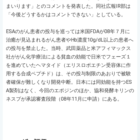
まいります」とのコメントを発表した。同社広報IR部は
「今後どうするかはコメントできない」としている。
ESAのがん患者の投与を巡っては米国FDAが08年７月に
治癒が見込まれるがん患者やHb濃度10g/dL以上の患者へ
の投与を禁止した。当時、武田薬品と米アフィマックス
社ががん化学療法による貧血の効能で日米でフェーズ１
を進めていたヘマタイド（エリスロポエチン受容体に作
用する合成ペプチド）は、その投与制限のあおりで被験
者確保が難しくなり開発中断。日本には同効能を持つES
A製剤はなく、今回のエポジンのほか、協和発酵キリンの
ネスプが承認審査段階（08年11月に申請）にある。