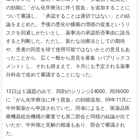
の効能に「がん化学療法に伴う貧血」を追加することに
ついて審議し、「承認することは適切ではない」との結
論をまとめた。予後の悪化や腫瘍の増殖の促進というリ
スクを回避しがたいとし、薬事法の承認拒否事由に該当
すると判断した。ただし、新たな治療法としての期待
や、患者の同意を得て使用可能ではないかとの意見もあ
ったことから、広く一般から意見を募集（パブリックコ
メント）し、それも踏まえて、９月にも予定される薬事
分科会で改めて審議することになった。
13日は１議題のみで、同剤のシリンジ24000、同36000
に「がん化学療法に伴う貧血」の効能追加。09年11月に
中外製薬から申請されていた。同省によると、医薬品医
療機器総合機構の審査でも第二部会と同様の結論が出て
いたが、中外側と見解の相違もあり、部会で審議され
た。