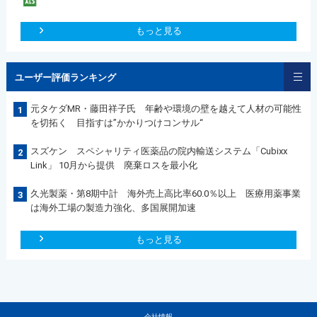
もっと見る
ユーザー評価ランキング
元タケダMR・藤田祥子氏 年齢や環境の壁を越えて人材の可能性
1
を切拓く 目指すは”かかりつけコンサル“
スズケン スペシャリティ医薬品の院内輸送システム「Cubixx
2
Link」 10月から提供 廃棄ロスを最小化
久光製薬・第8期中計 海外売上高比率60.0％以上 医療用薬事業
3
は海外工場の製造力強化、多国展開加速
もっと見る
会社情報