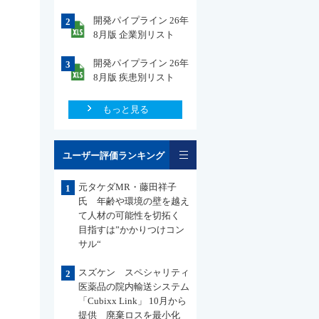
開発パイプライン 26年
2
8月版 企業別リスト
開発パイプライン 26年
3
8月版 疾患別リスト
もっと見る
一覧
ユーザー評価ランキング
元タケダMR・藤田祥子
1
氏 年齢や環境の壁を越え
て人材の可能性を切拓く
目指すは”かかりつけコン
サル“
スズケン スペシャリティ
2
医薬品の院内輸送システム
「Cubixx Link」 10月から
提供 廃棄ロスを最小化