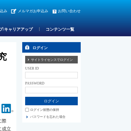
込み
メルマガお申込み
お問い合わせ
プ/キャリアアップ
コンテンツ一覧
ログイン
究
サイトライセンスでログイン
USER ID
PASSWORD
Facebook
Linkedin
ログイン状態の保持
パスワードを忘れた場合
に際
に成立