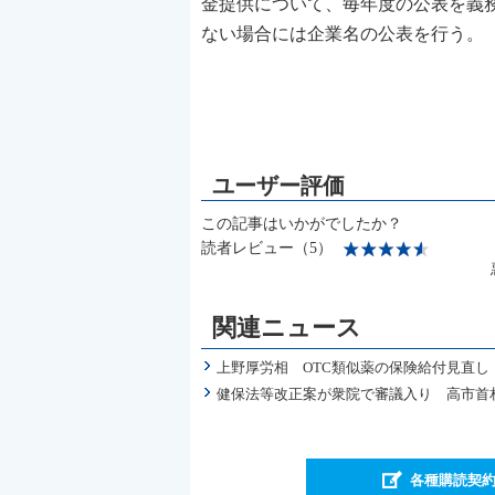
金提供について、毎年度の公表を義
ない場合には企業名の公表を行う。
この記事はいかがでしたか？
読者レビュー（5）
関連ニュース
上野厚労相 OTC類似薬の保険給付見直
健保法等改正案が衆院で審議入り 高市首
各種購読契