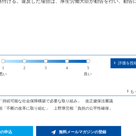
務付ける。違反した場合は、厚生労働大臣が勧告を行い、勧告
評価を投
1
2
3
4
5
悪い
良い
も
し「持続可能な社会保障構築で必要な取り組み」 改正健保法審議
相「不断の改革に取り組む」 上野厚労相「負担の公平性確保」
約の申込
無料メールマガジンの登録