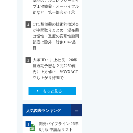
薬品のナルコレプシータイ
プ１治療薬・オーゼイフル
錠など 第一部会が了承
OTC類似薬の技術的検討会
4
が中間取りまとめ 湿布薬
は慢性・重度の変形性膝関
節症は除外 対象1042品
目
大塚HD・井上社長 26年
5
度通期予想を２兆7250億
円に上方修正 VOYXACT
立ち上がり好調で
もっと見る
一覧
人気図表ランキング
開発パイプライン 26年
1
8月版 申請品リスト