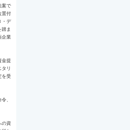
法案で
位置付
Ｂ・デ
を踏ま
薬企業
資金提
ニタリ
定を受
命令、
への資