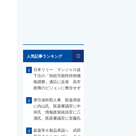
一覧
人気記事ランキング
日本リリー マンジャロ皮
1
下注の「持続可能性特例価
格調整」適応に反発 高市
政権のビジョンに整合せず
厚労省幹部人事 医薬局長
2
に内山氏、医薬審議官に中
井氏 情報政策統括官に三
浦氏、医産審議官に安藤氏
新薬等６製品承認へ 武田
3