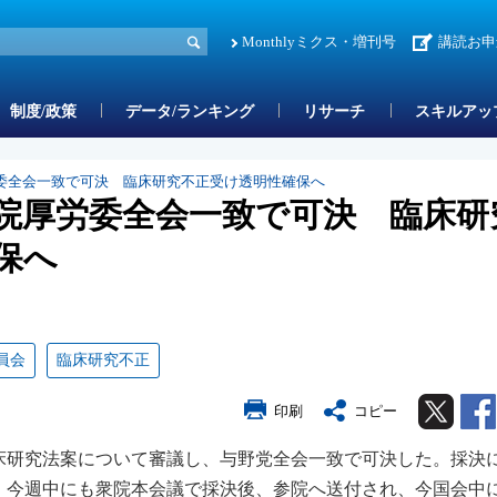
Monthlyミクス・増刊号
講読お申
制度/政策
データ/ランキング
リサーチ
スキルアッ
委全会一致で可決 臨床研究不正受け透明性確保へ
院厚労委全会一致で可決 臨床研
保へ
員会
臨床研究不正
Twitter
印刷
コピー
臨床研究法案について審議し、与野党全会一致で可決した。採決
。今週中にも衆院本会議で採決後、参院へ送付され、今国会中