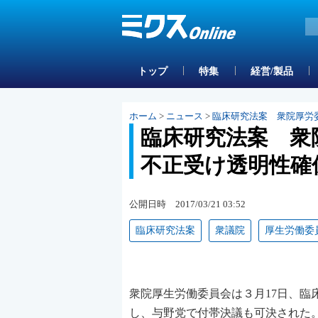
トップ
特集
経営/製品
ホーム
>
ニュース
>
臨床研究法案 衆院厚労
臨床研究法案 衆
不正受け透明性確
公開日時 2017/03/21 03:52
臨床研究法案
衆議院
厚生労働委
衆院厚生労働委員会は３月17日、
し、与野党で付帯決議も可決された