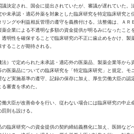
閣議決定され、国会に提出されていたが、審議が遅れていた。
究や未承認・適応外薬を対象とした臨床研究を特定臨床研究と
タリングや利益相反管理の遵守を義務付ける。法整備は、ＡＲ
製薬企業による不透明な多額の資金提供が明るみになったこと
、透明性を確保することで臨床研究の不正に歯止めをかけ、製
保することが期待される。
機法）で定められた未承認・適応外の医薬品、製薬企業等から
等の医薬品についての臨床研究を「特定臨床研究」と規定。モ
理など実施基準の遵守、記録の保存に加え、厚生労働大臣の認
よる審査を求めた。
労働大臣が改善命令を行い、従わない場合には臨床研究の中止
の罰則も設ける。
品の臨床研究への資金提供の契約締結義務化に加え、医師など