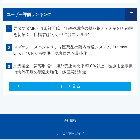
ユーザー評価ランキング
元タケダMR・藤田祥子氏 年齢や環境の壁を越えて人材の可能性
1
を切拓く 目指すは”かかりつけコンサル“
スズケン スペシャリティ医薬品の院内輸送システム「Cubixx
2
Link」 10月から提供 廃棄ロスを最小化
久光製薬・第8期中計 海外売上高比率60.0％以上 医療用薬事業
3
は海外工場の製造力強化、多国展開加速
もっと見る
会社情報
サービス利用ガイド