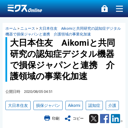
ホーム
>
ニュース
>
大日本住友 Aikomiと共同研究の認知症デジタル
機器で損保ジャパンと連携 介護領域の事業化加速
大日本住友 Aikomiと共同
研究の認知症デジタル機器
で損保ジャパンと連携 介
護領域の事業化加速
公開日時 2020/08/05 04:51
大日本住友
損保ジャパン
Aikomi
認知症
介護
Twitter
Facebook
Lin
印刷
コピー