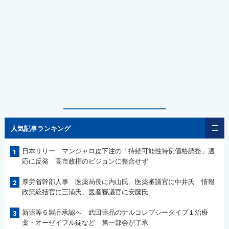
人気記事ランキング
日本リリー マンジャロ皮下注の「持続可能性特例価格調整」適
1
応に反発 高市政権のビジョンに整合せず
厚労省幹部人事 医薬局長に内山氏、医薬審議官に中井氏 情報
2
政策統括官に三浦氏、医産審議官に安藤氏
新薬等６製品承認へ 武田薬品のナルコレプシータイプ１治療
3
薬・オーゼイフル錠など 第一部会が了承