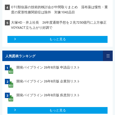
OTC類似薬の技術的検討会が中間取りまとめ 湿布薬は慢性・重
4
度の変形性膝関節症は除外 対象1042品目
大塚HD・井上社長 26年度通期予想を２兆7250億円に上方修正
5
VOYXACT立ち上がり好調で
もっと見る
人気図表ランキング
開発パイプライン 26年8月版 申請品リスト
1
開発パイプライン 26年8月版 企業別リスト
2
開発パイプライン 26年8月版 疾患別リスト
3
もっと見る