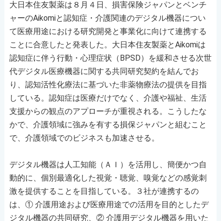
大日本住友製薬は８月４日、損害保険ジャパンとベンチ
ャーのAikomiと認知症・介護関連のデジタル機器につい
て医療用途における研究開発と事業化に向けて連携する
ことに合意したと発表した。大日本住友製薬とAikomiは
認知症に伴う行動・心理症状（BPSD）を緩和させる次世
代デジタル医療機器に関する共同研究契約を結んでお
り、認知活性化療法に基づいた非薬物療法の提供を目指
している。認知症は医療だけでなく、介護や福祉、生活
支援からの観点のアプローチが重視される。こうしたな
かで、介護領域に強みを有する損保ジャパンと組むこと
で、介護領域でのビジネスも加速させる。
デジタル機器は人工知能（ＡＩ）を活用し、簡便かつ自
動的に、個別最適化した視覚・聴覚、嗅覚などの感覚刺
激を提供することを目指している。３社が連携するの
は、① 介護用途および医療用途での活用を目的としたデ
ジタル機器の共同研究、② 介護用デジタル機器を用いた