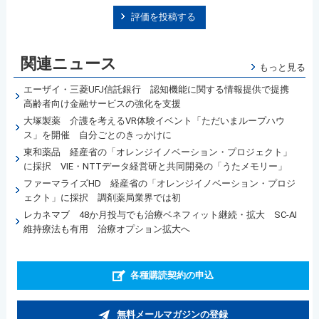
評価を投稿する
関連ニュース
もっと見る
エーザイ・三菱UFJ信託銀行 認知機能に関する情報提供で提携
高齢者向け金融サービスの強化を支援
大塚製薬 介護を考えるVR体験イベント「ただいまループハウ
ス」を開催 自分ごとのきっかけに
東和薬品 経産省の「オレンジイノベーション・プロジェクト」
に採択 VIE・NTTデータ経営研と共同開発の「うたメモリー」
ファーマライズHD 経産省の「オレンジイノベーション・プロジ
ェクト」に採択 調剤薬局業界では初
レカネマブ 48か月投与でも治療ベネフィット継続・拡大 SC-AI
維持療法も有用 治療オプション拡大へ
各種購読契約の申込
無料メールマガジンの登録