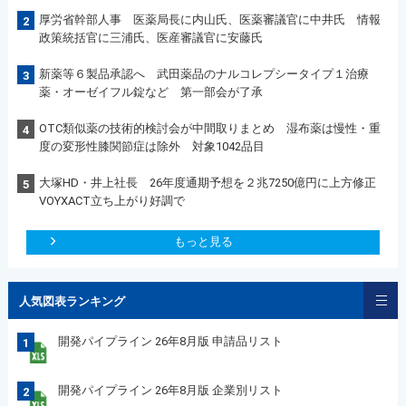
厚労省幹部人事 医薬局長に内山氏、医薬審議官に中井氏 情報
2
政策統括官に三浦氏、医産審議官に安藤氏
新薬等６製品承認へ 武田薬品のナルコレプシータイプ１治療
3
薬・オーゼイフル錠など 第一部会が了承
OTC類似薬の技術的検討会が中間取りまとめ 湿布薬は慢性・重
4
度の変形性膝関節症は除外 対象1042品目
大塚HD・井上社長 26年度通期予想を２兆7250億円に上方修正
5
VOYXACT立ち上がり好調で
もっと見る
人気図表ランキング
開発パイプライン 26年8月版 申請品リスト
1
開発パイプライン 26年8月版 企業別リスト
2