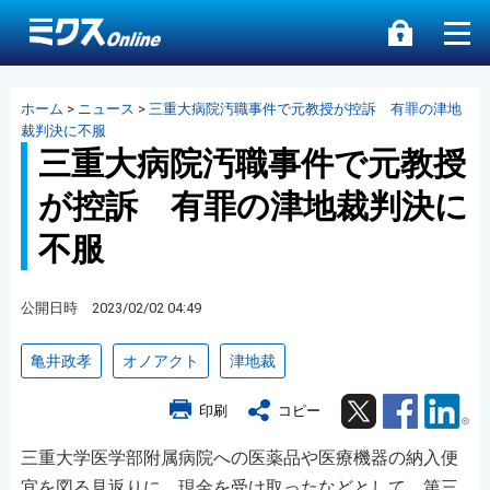
ホーム
>
ニュース
>
三重大病院汚職事件で元教授が控訴 有罪の津地
裁判決に不服
三重大病院汚職事件で元教授
が控訴 有罪の津地裁判決に
不服
公開日時 2023/02/02 04:49
亀井政孝
オノアクト
津地裁
Twitter
Facebook
Lin
印刷
コピー
三重大学医学部附属病院への医薬品や医療機器の納入便
宜を図る見返りに、現金を受け取ったなどとして、第三