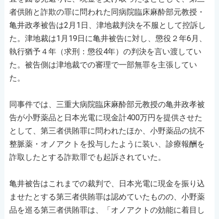
者供賄と詐欺の罪に問われた同病院臨床麻酔部元教授・
亀井政孝被告は2月1日、津地裁判決を不服として控訴し
た。津地裁は1月19日に亀井被告に対し、懲役２年6月、
執行猶予４年（求刑：懲役4年）の判決を言い渡してい
た。被告側は津地裁での審理で一部無罪を主張してい
た。
同事件では、三重大病院臨床麻酔部元教授の亀井政孝被
告が小野薬品と日本光電に現金計400万円を提供させた
として、第三者供賄罪に問われたほか、小野薬品の抗不
整脈薬・オノアクトを投与したように装い、診療報酬を
詐取したとする詐欺罪でも起訴されていた。
亀井被告はこれまでの裁判で、日本光電に現金を振り込
ませたとする第三者供賄罪は認めていたものの、小野薬
品を巡る第三者供賄罪は、「オノアクトの効能に着目し