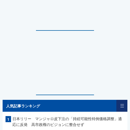
人気記事ランキング
日本リリー マンジャロ皮下注の「持続可能性特例価格調整」適
1
応に反発 高市政権のビジョンに整合せず