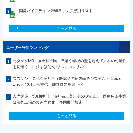
開発パイプライン 26年8月版 疾患別リスト
3
もっと見る
ユーザー評価ランキング
元タケダMR・藤田祥子氏 年齢や環境の壁を越えて人材の可能性
1
を切拓く 目指すは”かかりつけコンサル“
スズケン スペシャリティ医薬品の院内輸送システム「Cubixx
2
Link」 10月から提供 廃棄ロスを最小化
久光製薬・第8期中計 海外売上高比率60.0％以上 医療用薬事業
3
は海外工場の製造力強化、多国展開加速
もっと見る