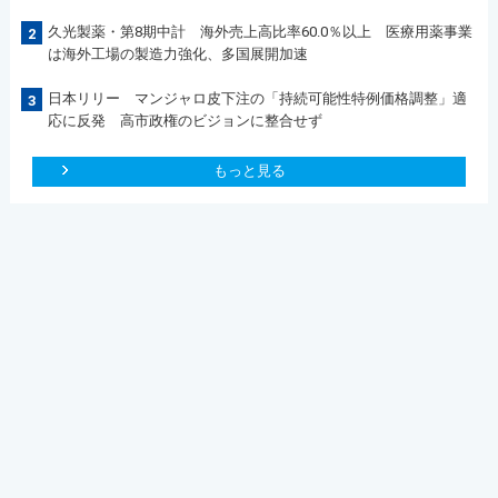
久光製薬・第8期中計 海外売上高比率60.0％以上 医療用薬事業
2
は海外工場の製造力強化、多国展開加速
日本リリー マンジャロ皮下注の「持続可能性特例価格調整」適
3
応に反発 高市政権のビジョンに整合せず
もっと見る