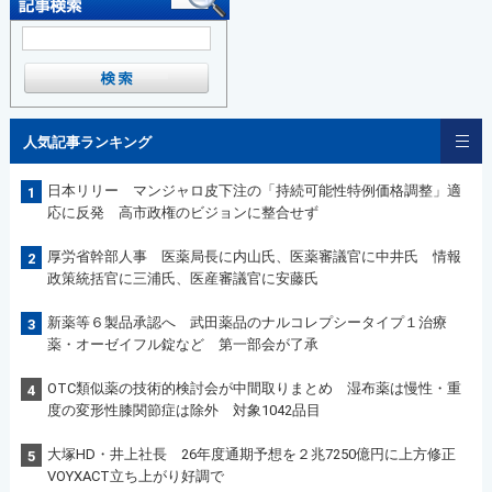
人気記事ランキング
日本リリー マンジャロ皮下注の「持続可能性特例価格調整」適
1
応に反発 高市政権のビジョンに整合せず
厚労省幹部人事 医薬局長に内山氏、医薬審議官に中井氏 情報
2
政策統括官に三浦氏、医産審議官に安藤氏
新薬等６製品承認へ 武田薬品のナルコレプシータイプ１治療
3
薬・オーゼイフル錠など 第一部会が了承
OTC類似薬の技術的検討会が中間取りまとめ 湿布薬は慢性・重
4
度の変形性膝関節症は除外 対象1042品目
大塚HD・井上社長 26年度通期予想を２兆7250億円に上方修正
5
VOYXACT立ち上がり好調で