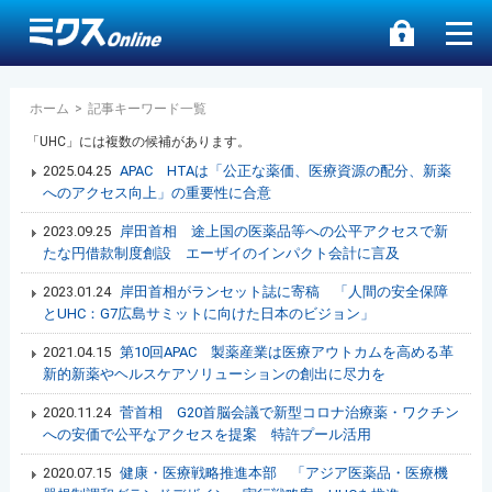
ホーム
>
記事キーワード一覧
「UHC」には複数の候補があります。
2025.04.25
APAC HTAは「公正な薬価、医療資源の配分、新薬
へのアクセス向上」の重要性に合意
2023.09.25
岸田首相 途上国の医薬品等への公平アクセスで新
たな円借款制度創設 エーザイのインパクト会計に言及
2023.01.24
岸田首相がランセット誌に寄稿 「人間の安全保障
とUHC：G7広島サミットに向けた日本のビジョン」
2021.04.15
第10回APAC 製薬産業は医療アウトカムを高める革
新的新薬やヘルスケアソリューションの創出に尽力を
2020.11.24
菅首相 G20首脳会議で新型コロナ治療薬・ワクチン
への安価で公平なアクセスを提案 特許プール活用
2020.07.15
健康・医療戦略推進本部 「アジア医薬品・医療機