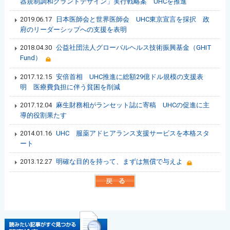
器規制調和グランドデザイン」実行戦略案 UHCを推進
2019.06.17
日本医師会と世界医師会 UHC東京宣言を採択 政
府のリーダーシップへの支援を表明
2018.04.30
公益社団法人グローバルヘルス技術振興基金（GHIT
Fund）
2017.12.15
安倍首相 UHC推進に総額29億ドル規模の支援表
明 医療費負担に伴う貧困を削減
2017.12.04
麻生財務相がランセット誌に寄稿 UHCの促進に主
導的役割果たす
2014.01.16
UHC 服薬アドヒアランス支援サービスを本格スタ
ート
2013.12.27
明確な目的を持って、まずは無償で与えよ