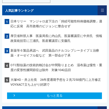
人気記事ランキング
日本リリー マンジャロ皮下注の「持続可能性特例価格調整」適
1
応に反発 高市政権のビジョンに整合せず
厚労省幹部人事 医薬局長に内山氏、医薬審議官に中井氏 情報
2
政策統括官に三浦氏、医産審議官に安藤氏
新薬等６製品承認へ 武田薬品のナルコレプシータイプ１治療
3
薬・オーゼイフル錠など 第一部会が了承
OTC類似薬の技術的検討会が中間取りまとめ 湿布薬は慢性・重
4
度の変形性膝関節症は除外 対象1042品目
大塚HD・井上社長 26年度通期予想を２兆7250億円に上方修正
5
VOYXACT立ち上がり好調で
もっと見る