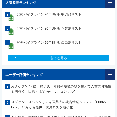
人気図表ランキング
開発パイプライン 26年8月版 申請品リスト
1
開発パイプライン 26年8月版 企業別リスト
2
開発パイプライン 26年8月版 疾患別リスト
3
もっと見る
ユーザー評価ランキング
元タケダMR・藤田祥子氏 年齢や環境の壁を越えて人材の可能性
1
を切拓く 目指すは”かかりつけコンサル“
スズケン スペシャリティ医薬品の院内輸送システム「Cubixx
2
Link」 10月から提供 廃棄ロスを最小化