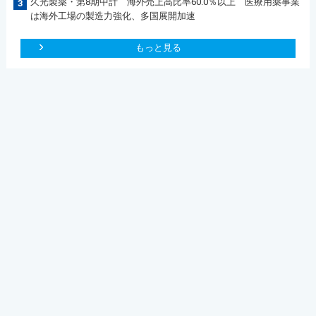
久光製薬・第8期中計 海外売上高比率60.0％以上 医療用薬事業
3
は海外工場の製造力強化、多国展開加速
もっと見る