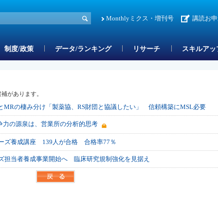
Monthlyミクス・増刊号
講読お申
制度/政策
データ/ランキング
リサーチ
スキルアッ
候補があります。
SLとMRの棲み分け「製薬協、RS財団と協議したい」 信頼構築にMSL必要
争力の源泉は、営業所の分析的思考
ーズ養成講座 139人が合格 合格率77％
ーズ担当者養成事業開始へ 臨床研究規制強化を見据え