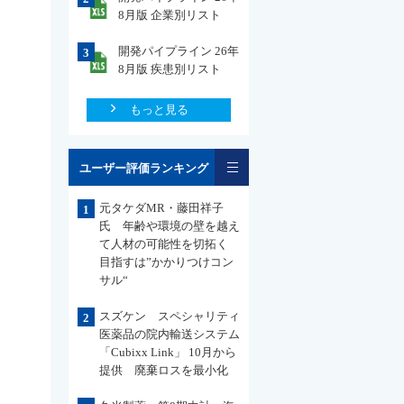
8月版 企業別リスト
開発パイプライン 26年
3
8月版 疾患別リスト
もっと見る
一覧
ユーザー評価ランキング
元タケダMR・藤田祥子
1
氏 年齢や環境の壁を越え
て人材の可能性を切拓く
目指すは”かかりつけコン
サル“
スズケン スペシャリティ
2
医薬品の院内輸送システム
「Cubixx Link」 10月から
提供 廃棄ロスを最小化