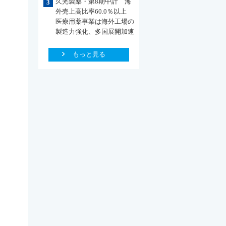
久光製薬・第8期中計 海
3
外売上高比率60.0％以上
医療用薬事業は海外工場の
製造力強化、多国展開加速
もっと見る