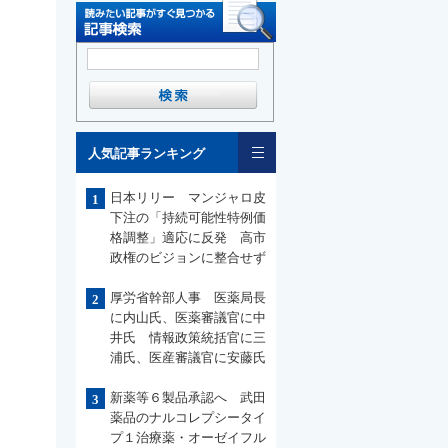
一覧
人気記事ランキング
日本リリー マンジャロ皮
1
下注の「持続可能性特例価
格調整」適応に反発 高市
政権のビジョンに整合せず
厚労省幹部人事 医薬局長
2
に内山氏、医薬審議官に中
井氏 情報政策統括官に三
浦氏、医産審議官に安藤氏
新薬等６製品承認へ 武田
3
薬品のナルコレプシータイ
プ１治療薬・オーゼイフル