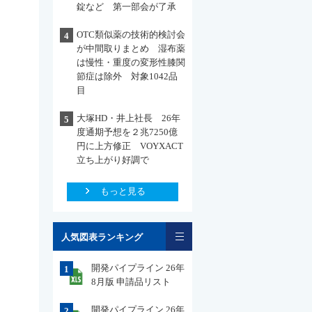
錠など 第一部会が了承
OTC類似薬の技術的検討会
4
が中間取りまとめ 湿布薬
は慢性・重度の変形性膝関
節症は除外 対象1042品
目
大塚HD・井上社長 26年
5
度通期予想を２兆7250億
円に上方修正 VOYXACT
立ち上がり好調で
もっと見る
一覧
人気図表ランキング
開発パイプライン 26年
1
8月版 申請品リスト
開発パイプライン 26年
2