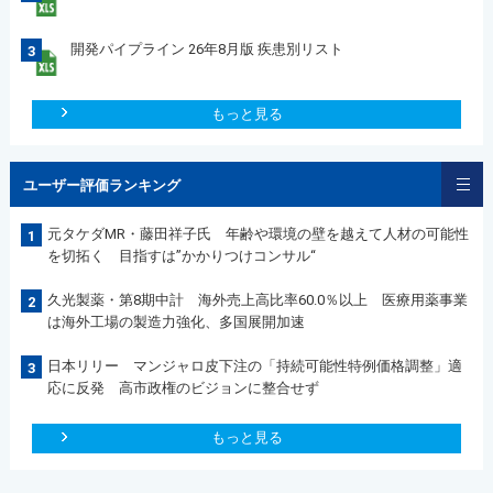
開発パイプライン 26年8月版 疾患別リスト
3
もっと見る
ユーザー評価ランキング
元タケダMR・藤田祥子氏 年齢や環境の壁を越えて人材の可能性
1
を切拓く 目指すは”かかりつけコンサル“
久光製薬・第8期中計 海外売上高比率60.0％以上 医療用薬事業
2
は海外工場の製造力強化、多国展開加速
日本リリー マンジャロ皮下注の「持続可能性特例価格調整」適
3
応に反発 高市政権のビジョンに整合せず
もっと見る