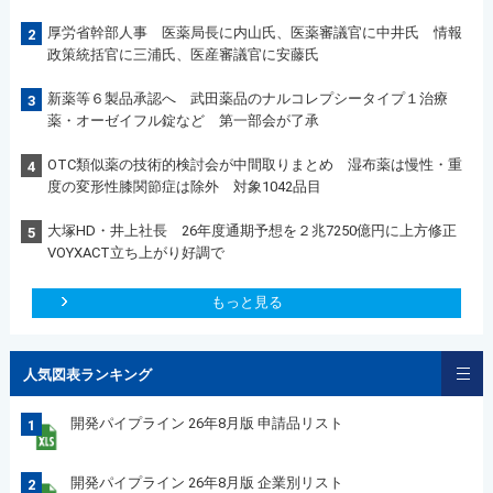
厚労省幹部人事 医薬局長に内山氏、医薬審議官に中井氏 情報
2
政策統括官に三浦氏、医産審議官に安藤氏
新薬等６製品承認へ 武田薬品のナルコレプシータイプ１治療
3
薬・オーゼイフル錠など 第一部会が了承
OTC類似薬の技術的検討会が中間取りまとめ 湿布薬は慢性・重
4
度の変形性膝関節症は除外 対象1042品目
大塚HD・井上社長 26年度通期予想を２兆7250億円に上方修正
5
VOYXACT立ち上がり好調で
もっと見る
人気図表ランキング
開発パイプライン 26年8月版 申請品リスト
1
開発パイプライン 26年8月版 企業別リスト
2