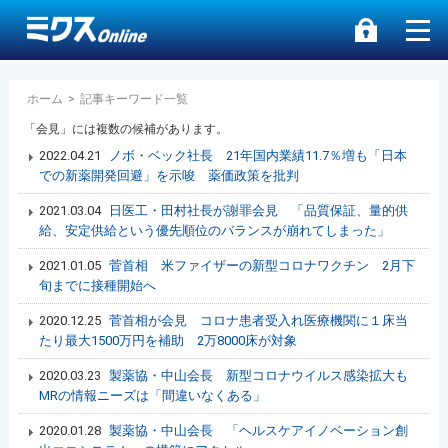
ホーム
>
記事キーワード一覧
「会見」には複数の候補があります。
2022.04.21
ノボ・ベック社長 21年国内業績11.7％増も「日本
での新薬開発回避」を示唆 薬価政策を批判
2021.03.04
日医工・田村社長が謝罪会見 「品質保証、量的供
給、安定供給という優先順位のバランスが崩れてしまった」
2021.01.05
菅首相 米ファイザーの新型コロナワクチン 2月下
旬までに接種開始へ
2020.12.25
菅首相が会見 コロナ患者受入れ医療機関に１床当
たり最大1500万円を補助 2万8000床が対象
2020.03.23
製薬協・中山会長 新型コロナウイルス感染拡大も
MRの情報ニーズは「間違いなくある」
2020.01.28
製薬協・中山会長 「ヘルスケアイノベーション創