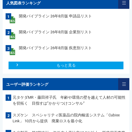
人気図表ランキング
開発パイプライン 26年8月版 申請品リスト
1
開発パイプライン 26年8月版 企業別リスト
2
開発パイプライン 26年8月版 疾患別リスト
3
もっと見る
ユーザー評価ランキング
元タケダMR・藤田祥子氏 年齢や環境の壁を越えて人材の可能性
1
を切拓く 目指すは”かかりつけコンサル“
スズケン スペシャリティ医薬品の院内輸送システム「Cubixx
2
Link」 10月から提供 廃棄ロスを最小化