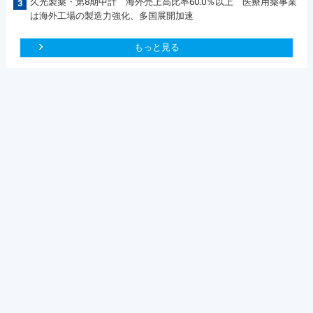
久光製薬・第8期中計 海外売上高比率60.0％以上 医療用薬事業
3
は海外工場の製造力強化、多国展開加速
もっと見る