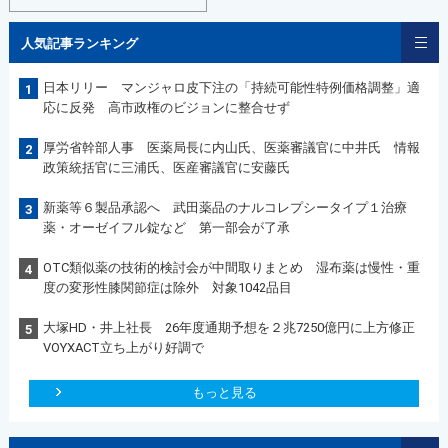
人気記事ランキング
日本リリー マンジャロ皮下注の「持続可能性特例価格調整」適
1
応に反発 高市政権のビジョンに整合せず
厚労省幹部人事 医薬局長に内山氏、医薬審議官に中井氏 情報
2
政策統括官に三浦氏、医産審議官に安藤氏
新薬等６製品承認へ 武田薬品のナルコレプシータイプ１治療
3
薬・オーゼイフル錠など 第一部会が了承
OTC類似薬の技術的検討会が中間取りまとめ 湿布薬は慢性・重
4
度の変形性膝関節症は除外 対象1042品目
大塚HD・井上社長 26年度通期予想を２兆7250億円に上方修正
5
VOYXACT立ち上がり好調で
もっと見る